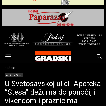
Gradski
Online
Početna
Apoteka Stesa
Kikinda
U Svetosavskoj ulici- Apoteka
“Stesa” dežurna do ponoći, i
vikendom i praznicima