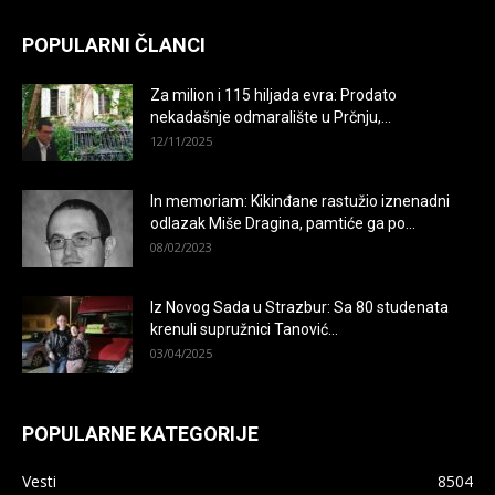
POPULARNI ČLANCI
Za milion i 115 hiljada evra: Prodato
nekadašnje odmaralište u Prčnju,...
12/11/2025
In memoriam: Kikinđane rastužio iznenadni
odlazak Miše Dragina, pamtiće ga po...
08/02/2023
Iz Novog Sada u Strazbur: Sa 80 studenata
krenuli supružnici Tanović...
03/04/2025
POPULARNE KATEGORIJE
Vesti
8504