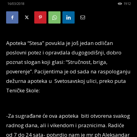
16/03/2018
1912
Apoteka “Stesa” povukla je još jedan odličan
poslovni potez i opravdala dugogodišnji, dobro
poznat slogan koji glasi: “Stručnost, briga,
poverenje”. Pacijentima je od sada na raspologanju
dežurna apoteka u Svetosavskoj ulici, preko puta
Teničke škole:
-Za sugrađane će ova apoteka biti otvorena svakog
radnog dana, ali i vikendom i praznicima. Radiće
od 7 do 24 sata- potvrdio nam je mr ph Aleksandar