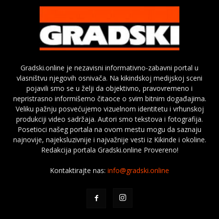
Gradski.online je nezavisni informativno-zabavni portal u
vlasništvu njegovih osnivača. Na kikindskoj medijskoj sceni
pojavili smo se u želji da objektivno, pravovremeno i
nepristrasno informišemo čitaoce o svim bitnim događajima.
Veliku pažnju posvećujemo vizuelnom identitetu i vrhunskoj
produkciji video sadržaja. Autori smo tekstova i fotografija.
Posetioci našeg portala na ovom mestu mogu da saznaju
najnovije, najeksluzivnije i najvažnije vesti iz Kikinde i okoline.
Redakcija portala Gradski.online Provereno!
Kontaktirajte nas:
info@gradski.online