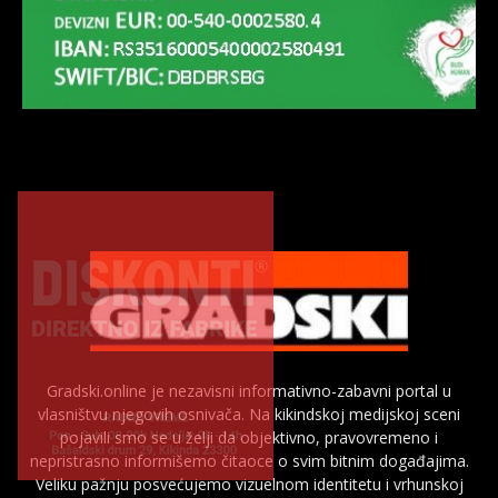
×
Gradski.online je nezavisni informativno-zabavni portal u
vlasništvu njegovih osnivača. Na kikindskoj medijskoj sceni
pojavili smo se u želji da objektivno, pravovremeno i
nepristrasno informišemo čitaoce o svim bitnim događajima.
Veliku pažnju posvećujemo vizuelnom identitetu i vrhunskoj