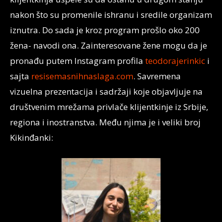
nakon što su promenile ishranu i sredile organizam
iznutra. Do sada je kroz program prošlo oko 200
žena- navodi ona. Zainteresovane žene mogu da je
pronađu putem Instagram profila
teodorajerinkic
i
sajta
resisemasnihnaslaga.com
. Savremena
vizuelna prezentacija i sadržaji koje objavljuje na
društvenim mrežama privlače klijentkinje iz Srbije,
regiona i inostranstva. Među njima je i veliki broj
Kikinđanki: