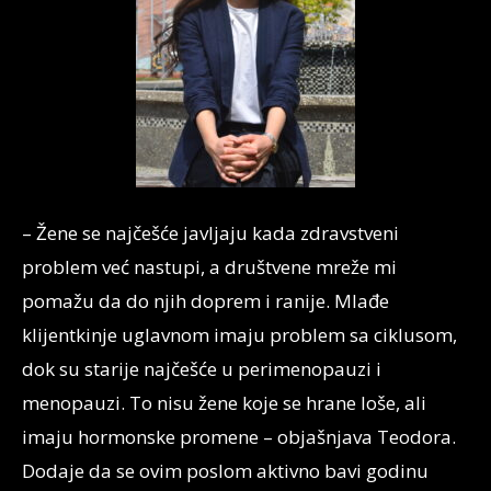
– Žene se najčešće javljaju kada zdravstveni
problem već nastupi, a društvene mreže mi
pomažu da do njih doprem i ranije. Mlađe
klijentkinje uglavnom imaju problem sa ciklusom,
dok su starije najčešće u perimenopauzi i
menopauzi. To nisu žene koje se hrane loše, ali
imaju hormonske promene – objašnjava Teodora.
Dodaje da se ovim poslom aktivno bavi godinu