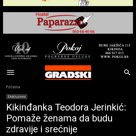
Gradski
Online
Početna
Ekskluzivno
Kikinda
Kikinđanka Teodora Jerinkić:
Pomaže ženama da budu
zdravije i srećnije