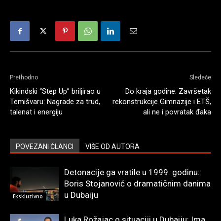
Prethodno
Sledeće
Kikindski “Step Up” briljirao u
Do kraja godine: Završetak
Temišvaru: Nagrade za trud,
rekonstrukcije Gimnazije i ETŠ,
talenat i energiju
ali ne i povratak đaka
POVEZANI ČLANCI
VIŠE OD AUTORA
Detonacije ga vratile u 1999. godinu:
Boris Stojanović o dramatičnim danima
u Dubaiju
Ekskluzivno
Luka Rožajac o situaciji u Dubaiju: Ima