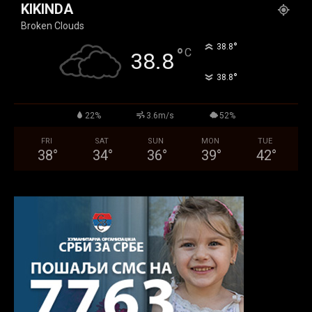
KIKINDA
Broken Clouds
°
38.8
°
C
38.8
°
38.8
22%
3.6m/s
52%
FRI
SAT
SUN
MON
TUE
38
°
34
°
36
°
39
°
42
°