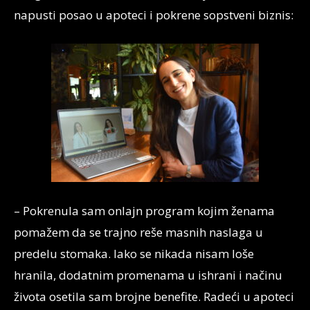
napusti posao u apoteci i pokrene sopstveni biznis:
– Pokrenula sam onlajn program kojim ženama
pomažem da se trajno reše masnih naslaga u
predelu stomaka. Iako se nikada nisam loše
hranila, dodatnim promenama u ishrani i načinu
života osetila sam brojne benefite. Radeći u apoteci