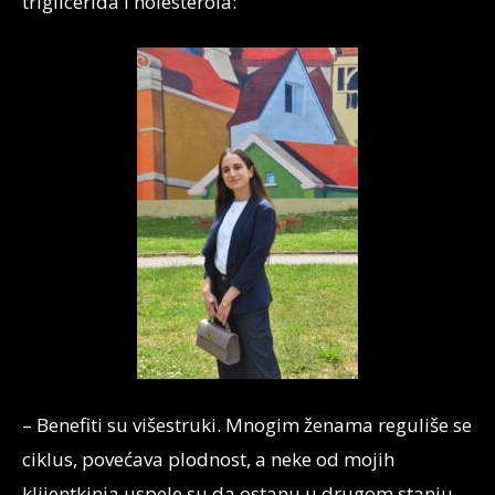
triglicerida i holesterola:
– Benefiti su višestruki. Mnogim ženama reguliše se
ciklus, povećava plodnost, a neke od mojih
klijentkinja uspele su da ostanu u drugom stanju