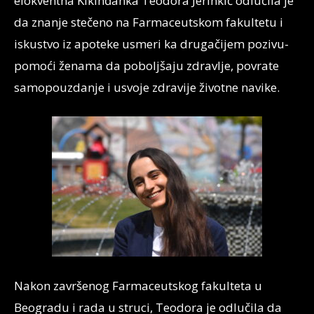
elokventna Kikinđanka
Teodora Jerinkić
odlučila je
da znanje stečeno na Farmaceutskom fakultetu i
iskustvo iz apoteke usmeri ka drugačijem pozivu-
pomoći ženama da poboljšaju zdravlje, povrate
samopouzdanje i usvoje zdravije životne navike.
Nakon završenog Farmaceutskog fakulteta u
Beogradu i rada u struci, Teodora je odlučila da