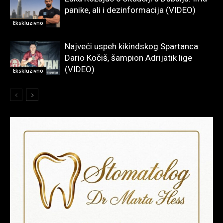
panike, ali i dezinformacija (VIDEO)
Ekskluzivno
Najveći uspeh kikindskog Spartanca:
Dario Kočiš, šampion Adrijatik lige
(VIDEO)
Ekskluzivno