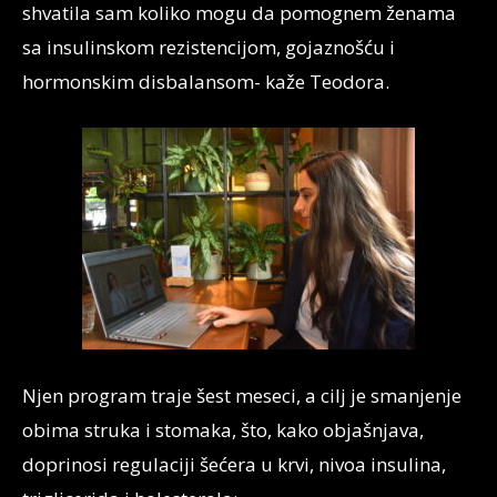
shvatila sam koliko mogu da pomognem ženama
sa insulinskom rezistencijom, gojaznošću i
hormonskim disbalansom- kaže Teodora.
Njen program traje šest meseci, a cilj je smanjenje
obima struka i stomaka, što, kako objašnjava,
doprinosi regulaciji šećera u krvi, nivoa insulina,