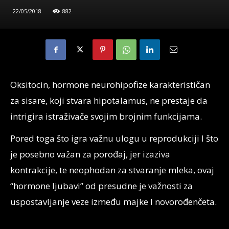
22/05/2018
882
Oksitocin, hormone neurohipofize karakterističan
za sisare, koji stvara hipotalamus, ne prestaje da
intrigira istraživače svojim brojnim funkcijama.
Pored toga što igra važnu ulogu u reprodukciji I što
je posebno važan za porođaj, jer izaziva
kontrakcije, te neophodan za stvaranje mleka, ovaj
“hormone ljubavi” od presudne je važnosti za
uspostavljanje veze između majke I novorođenčeta.