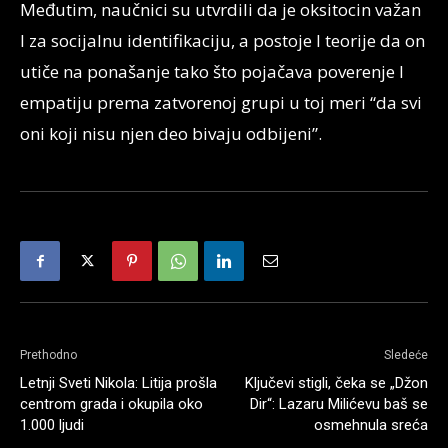
Međutim, naučnici su utvrdili da je oksitocin važan
I za socijalnu identifikaciju, a postoje I teorije da on
utiče na ponašanje tako što pojačava poverenje I
empatiju prema zatvorenoj grupi u toj meri “da svi
oni koji nisu njen deo bivaju odbijeni”.
Prethodno
Sledeće
Letnji Sveti Nikola: Litija prošla
Ključevi stigli, čeka se „Džon
centrom grada i okupila oko
Dir“: Lazaru Milićevu baš se
1.000 ljudi
osmehnula sreća