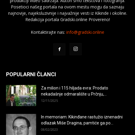
produkciji video sadržaja. Autori smo tekstova i fotografija.
Posetioci našeg portala na ovom mestu mogu da saznaju
najnovije, najeksluzivnije i najvažnije vesti iz Kikinde i okoline.
Redakcija portala Gradski.online Provereno!
Kontaktirajte nas:
info@gradski.online
POPULARNI ČLANCI
Za milion i 115 hiljada evra: Prodato
nekadašnje odmaralište u Prčnju,...
12/11/2025
In memoriam: Kikinđane rastužio iznenadni
odlazak Miše Dragina, pamtiće ga po...
08/02/2023