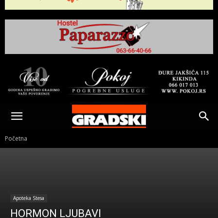
Gradski
Online
Početna
Kikinda
Apoteka Stesa
HORMON LJUBAVI