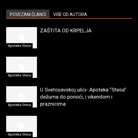
POVEZANI ČLANCI
VIŠE OD AUTORA
ZAŠTITA OD KRPELJA
Apoteka Stesa
Apoteka Stesa
U Svetosavskoj ulici- Apoteka “Stesa”
dežurna do ponoći, i vikendom i
praznicima
Apoteka Stesa
Apoteka Stesa