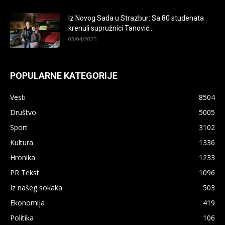
Iz Novog Sada u Strazbur: Sa 80 studenata
krenuli supružnici Tanović...
03/04/2025
POPULARNE KATEGORIJE
Vesti
8504
Društvo
5005
Sport
3102
Kultura
1336
Hronika
1233
PR Tekst
1096
Iz našeg sokaka
503
Ekonomija
419
Politika
106