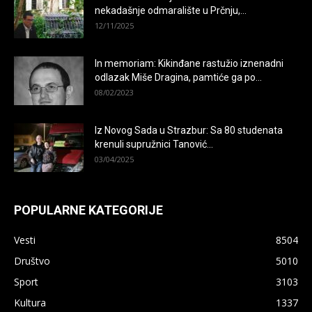
nekadašnje odmaralište u Prčnju,...
12/11/2025
In memoriam: Kikinđane rastužio iznenadni
odlazak Miše Dragina, pamtiće ga po...
08/02/2023
Iz Novog Sada u Strazbur: Sa 80 studenata
krenuli supružnici Tanović...
03/04/2025
POPULARNE KATEGORIJE
Vesti
8504
Društvo
5010
Sport
3103
Kultura
1337