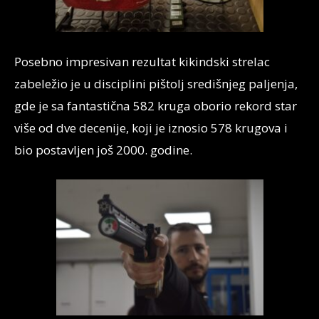
Posebno impresivan rezultat kikindski strelac
zabeležio je u disciplini pištolj središnjeg paljenja,
gde je sa fantastična 582 kruga oborio rekord star
više od dve decenije, koji je iznosio 578 krugova i
bio postavljen još 2000. godine.