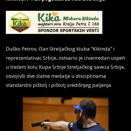
Duško Petrov, član Streljačkog kluba “Kikinda” i
reprezentativac Srbije, ostvario je izvanredan uspeh
u trećem kolu Kupa Srbije Streljačkog saveza Srbije,
osvojivši dve zlatne medalje u disciplinama
standardni pištolj i pištolj središnjeg paljenja.