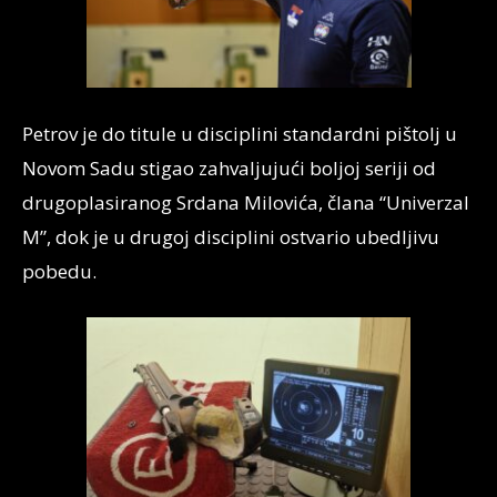
Petrov je do titule u disciplini standardni pištolj u
Novom Sadu stigao zahvaljujući boljoj seriji od
drugoplasiranog Srdana Milovića, člana “Univerzal
M”, dok je u drugoj disciplini ostvario ubedljivu
pobedu.