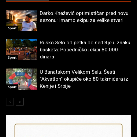
Darko Knežević optimističan pred novu
sezonu: Imamo ekipu za velike stvari
Sport
Rusko Selo od petka do nedelje u znaku
basketa: Pobedničkoj ekipi 80.000
dinara
Sport
U Banatskom Velikom Selu: Šesti
“Akvatlon” okupiće oko 80 takmičara iz
Kenije i Srbije
Sport