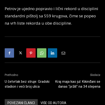
Petrov je ujedno popravio i lični rekord u disciplini
standardni pištolj sa 559 krugova, čime se popeo
na vrh liste rekorda u obe discipline.
Prethodno
Sledeće
U četvrtak bez struje: Gradski
Kraj maja kao jul: Kikinđani se
stadion i veći broj ulica
danas “pržili” na 34 stepena
POVEZANI ČLANCI
VIŠE OD AUTORA