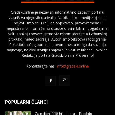
Gradski.online je nezavisni informativno-zabavni portal u
vlasništvu njegovih osnivača. Na kikindskoj medijskoj sceni
pojavili smo se u želji da objektivno, pravovremeno i
nepristrasno informišemo čitaoce o svim bitnim događajima.
Veliku pažnju posvećujemo vizuelnom identitetu i vrhunskoj
produkciji video sadržaja. Autori smo tekstova i fotografija.
Posetioci našeg portala na ovom mestu mogu da saznaju
najnovije, najeksluzivnije i najvažnije vesti iz Kikinde i okoline.
Redakcija portala Gradski.online Provereno!
Kontaktirajte nas:
info@gradski.online
POPULARNI ČLANCI
Za milion i 115 hiljada evra: Prodato