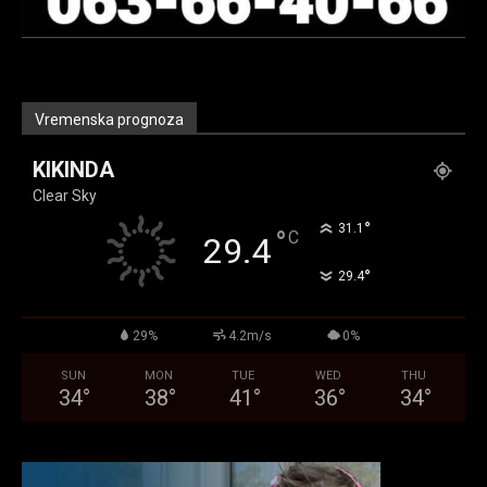
Vremenska prognoza
KIKINDA
Clear Sky
°
31.1
°
C
29.4
°
29.4
29%
4.2m/s
0%
SUN
MON
TUE
WED
THU
34
°
38
°
41
°
36
°
34
°