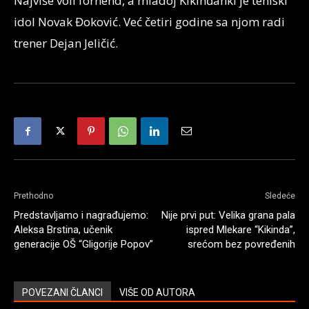
Najviše voli forhend, a mladoj Kikinđanki je teniski
idol Novak Đoković. Već četiri godine sa njom radi
trener Dejan Jeličić.
Prethodno
Sledeće
Predstavljamo i nagrađujemo:
Nije prvi put: Velika grana pala
Aleksa Brstina, učenik
ispred Mlekare “Kikinda”,
generacije OŠ “Gligorije Popov”
srećom bez povređenih
POVEZANI ČLANCI
VIŠE OD AUTORA