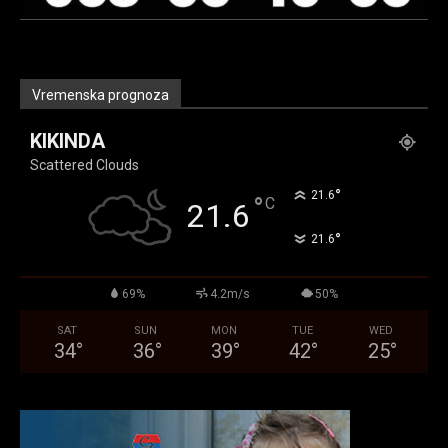
Vremenska prognoza
KIKINDA
Scattered Clouds
°
21.6
°
C
21.6
°
21.6
69%
4.2m/s
50%
SAT
SUN
MON
TUE
WED
34
°
36
°
39
°
42
°
25
°