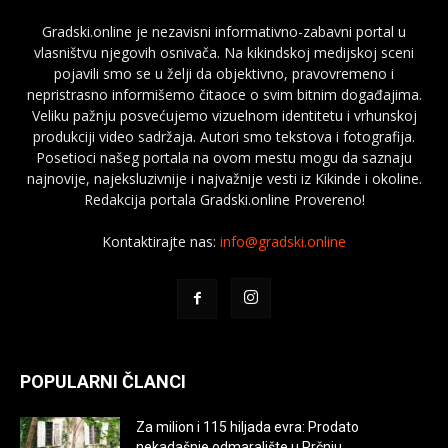
Gradski.online je nezavisni informativno-zabavni portal u
vlasništvu njegovih osnivača. Na kikindskoj medijskoj sceni
pojavili smo se u želji da objektivno, pravovremeno i
nepristrasno informišemo čitaoce o svim bitnim događajima.
Veliku pažnju posvećujemo vizuelnom identitetu i vrhunskoj
produkciji video sadržaja. Autori smo tekstova i fotografija.
Posetioci našeg portala na ovom mestu mogu da saznaju
najnovije, najeksluzivnije i najvažnije vesti iz Kikinde i okoline.
Redakcija portala Gradski.online Provereno!
Kontaktirajte nas:
info@gradski.online
POPULARNI ČLANCI
Za milion i 115 hiljada evra: Prodato
nekadašnje odmaralište u Prčnju,...