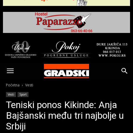
Gradski
Online
Početna
Vesti
Vesti
Sport
Kikinda
Teniski ponos Kikinde: Anja
Bajšanski među tri najbolje u
Srbiji