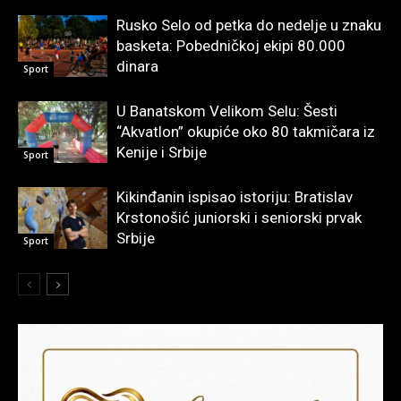
Rusko Selo od petka do nedelje u znaku
basketa: Pobedničkoj ekipi 80.000
dinara
Sport
U Banatskom Velikom Selu: Šesti
“Akvatlon” okupiće oko 80 takmičara iz
Kenije i Srbije
Sport
Kikinđanin ispisao istoriju: Bratislav
Krstonošić juniorski i seniorski prvak
Srbije
Sport