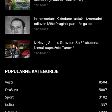
12/11/2025
In memoriam: Kikinđane rastužio iznenadni
odlazak Miše Dragina, pamtiće ga po...
08/02/2023
Iz Novog Sada u Strazbur: Sa 80 studenata
krenuli supružnici Tanović...
03/04/2025
POPULARNE KATEGORIJE
Vesti
8504
Društvo
5007
Sport
3102
Kultura
1337