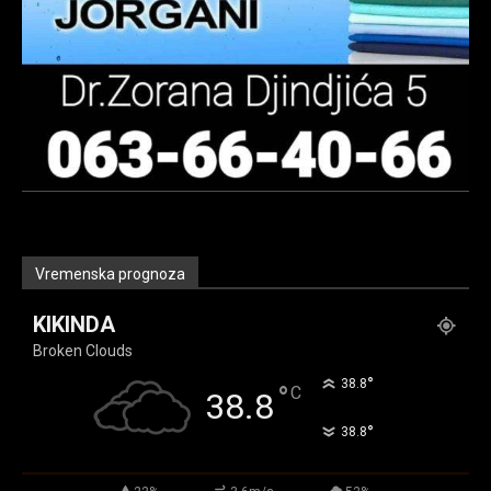
Vremenska prognoza
KIKINDA
Broken Clouds
°
38.8
°
C
38.8
°
38.8