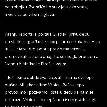
na trobojku. Zvončiče im stavljaju oko vrata,
a venčiće od vrbe na glavu.
Pažnju reportera portala Gradski privukle su
preslatke sugrađanke s korpicama u rukama. Anja
Iličić i Klara Biro, poput pravih manekenki,
promovisale su deo onog što se moglo pronaći na
štandu Kikinđanke Piroške Vejin:
– Još nismo dobile zvončiće, ali imamo ove lepe
mašne. Mi jako volimo Vrbicu. Baš se lepo
provodimo i pozivamo i ostalu decu da nam se
pridruže. Vrbica je najlepša u našem gradu- uglas
su rekle Anja i Klara.