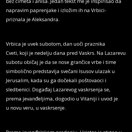
bez cimeta i anisa. Jedan tekst me je inspirisao da
napravim paprenjake i izložim ih na Vrbici-
priznala je Aleksandra.
Vrbica je uvek subotom, dan uoči praznika
Cveti, koji je nedelju dana pred Vaskrs. Na Lazarevu
subotu običaj je da se nose grančice vrbe i time
simbolično predstavlja svečani Isusov ulazak u
Jerusalim, kada su ga dočekali poštovaoci i
sledbenici. Događaj Lazarevog vaskrsenja se,
prema jevanđeljima, dogodio u Vitaniji i uvod je
u novu veru, u vaskrsenje.