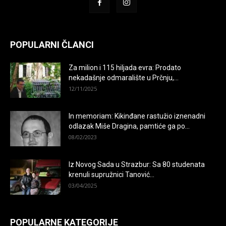
POPULARNI ČLANCI
Za milion i 115 hiljada evra: Prodato
nekadašnje odmaralište u Prčnju,...
12/11/2025
In memoriam: Kikinđane rastužio iznenadni
odlazak Miše Dragina, pamtiće ga po...
08/02/2023
Iz Novog Sada u Strazbur: Sa 80 studenata
krenuli supružnici Tanović...
03/04/2025
POPULARNE KATEGORIJE