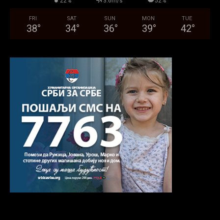
22%
3.6m/s
52%
FRI
SAT
SUN
MON
TUE
38
°
34
°
36
°
39
°
42
°