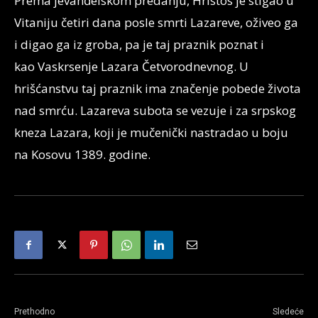
Prema jevanđelskom predanju, Hristos je stigao u
Vitaniju četiri dana posle smrti Lazareve, oživeo ga
i digao ga iz groba, pa je taj praznik poznat i
kao Vaskrsenje Lazara Četvorodnevnog. U
hrišćanstvu taj praznik ima značenje pobede života
nad smrću. Lazareva subota se vezuje i za srpskog
kneza Lazara, koji je mučenički nastradao u boju
na Kosovu 1389. godine.
Prethodno
Sledeće