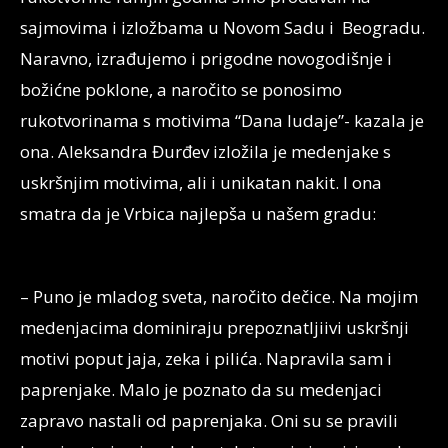
sajmovima i izložbama u Novom Sadu i Beogradu.
Naravno, izrađujemo i prigodne novogodišnje i
božićne poklone, a naročito se ponosimo
rukotvorinama s motivima “Dana ludaje”- kazala je
ona. Aleksandra Đurđev izložila je medenjake s
uskršnjim motivima, ali i unikatan nakit. I ona
smatra da je Vrbica najlepša u našem gradu:
– Puno je mladog sveta, naročito dečice. Na mojim
medenjacima dominiraju prepoznatljiivi uskršnji
motivi poput jaja, zeka i pilića. Napravila sam i
paprenjake. Malo je poznato da su medenjaci
zapravo nastali od paprenjaka. Oni su se pravili