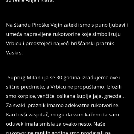
Na štandu Piroške Vejin zatekli smo s puno ljubavi i
umeća napravljene rukotvorine koje simbolizuju
Vrbicu i predstojeći najveći hrišćanski praznik-
Vaskrs:
-Suprug Milan i ja se 30 godina izrađujemo ove i
slične predmete, a Vrbicu ne propuštamo. Izložili
smo korpice, venčiće, oslkana šuplja jaja, gnezda…
Za svaki praznik imamo adekvatne rukotvorine.
Kao bivši vaspitač, mogu da vam kažem da sam
oduvek imala smisla za ovako nešto. Naše
rukotvorine ranijih godina smo prodavali na