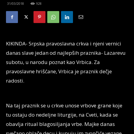
31/03/2018
928
KIKINDA- Srpska pravoslavna crkva i njeni vernici
danas slave jedan od najlepših praznika- Lazarevu
subotu, u narodu poznat kao Vrbica. Za
pravoslavne hrišćane, Vrbica je praznik dečje
radosti.
Na taj praznik se u crkve unose vrbove grane koje
tu ostaju do nedeljne liturgije, na Cveti, kada se
obavlja ritual blagosiljanja vrbe. Majke danas
svečano oblače decu i kupuju im zvončiće vezane