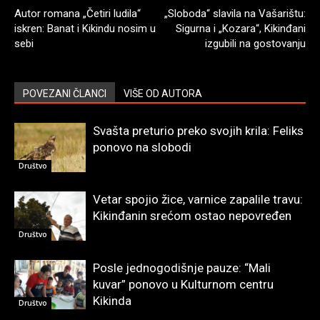
Autor romana „Četiri ludila“
„Sloboda“ slavila na Vašarištu:
iskren: Banat i Kikindu nosim u
Sigurna i „Kozara“, Kikinđani
sebi
izgubili na gostovanju
POVEZANI ČLANCI
VIŠE OD AUTORA
Svašta preturio preko svojih krila: Feliks
ponovo na slobodi
Društvo
Vetar spojio žice, varnice zapalile travu:
Kikinđanin srećom ostao nepovređen
Društvo
Posle jednogodišnje pauze: “Mali
kuvar” ponovo u Kulturnom centru
Kikinda
Društvo