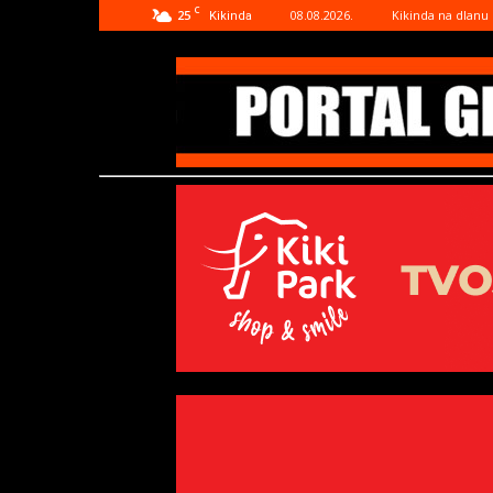
C
25
08.08.2026.
Kikinda na dlanu
Kikinda