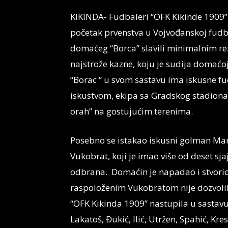
KIKINDA- Fudbaleri “OFK Kikinde 1909
početak prvenstva u Vojvođanskoj fudbal
domaćeg “Borca” slavili minimalnim rez
najstrože kazne, koju je sudija domaćo
“Borac “ u svom sastavu ima iskusne f
iskustvom, ekipa sa Gradskog stadiona p
orah” na gostujućim terenima.
Posebno se istakao iskusni golman Ma
Vukobrat, koji je imao više od deset sja
odbrana. Domaćin je napadao i stvorio 
raspoloženim Vukobratom nije dozvolil
“OFK Kikinda 1909” nastupila u sastavu
Lakatoš, Đukić, Ilić, Utržen, Spahić, Kreso