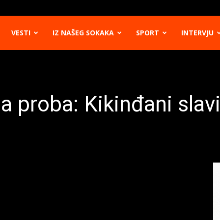
VESTI
IZ NAŠEG SOKAKA
SPORT
INTERVJU
 proba: Kikinđani slavil