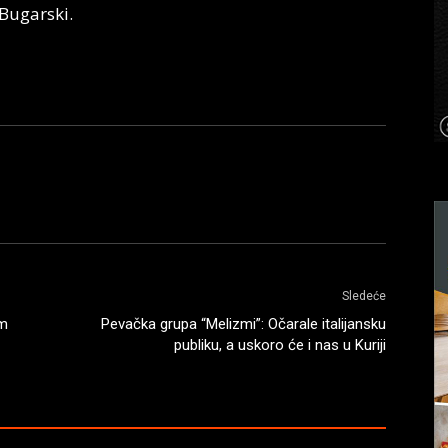
 Bugarski.
Sledeće
im
Pevačka grupa “Melizmi”: Očarale italijansku
publiku, a uskoro će i nas u Kuriji