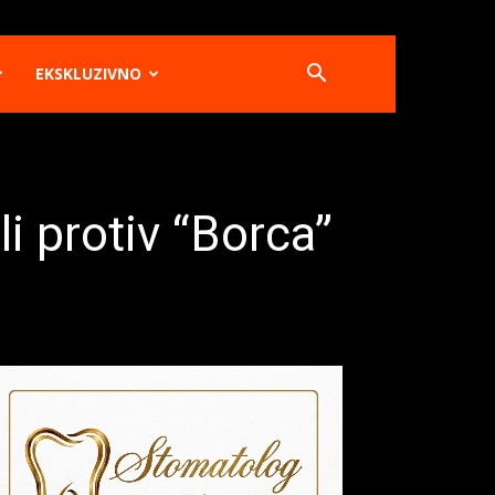
EKSKLUZIVNO
i protiv “Borca”