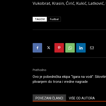
Vukobrat, Krasin, Ćirić, Kukić, Latković,
TAGOVI
Fudbal
Prethodno
Ovo je pobednička ekipa “Igara na vodi”: Silovit
plivanjem do trona i vredne nagrade
POVEZANI ČLANCI
VIŠE OD AUTORA