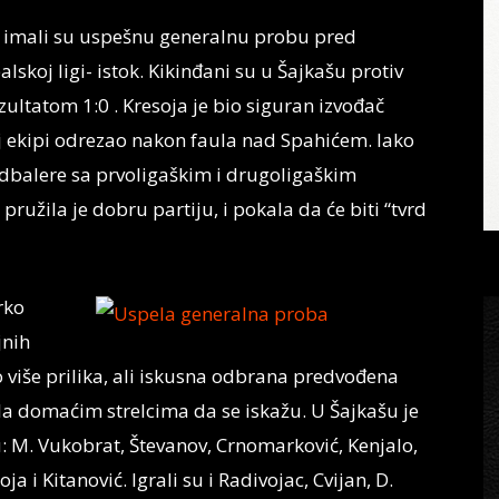
” imali su uspešnu generalnu probu pred
skoj ligi- istok. Kikinđani su u Šajkašu protiv
ultatom 1:0 . Kresoja je bio siguran izvođač
j ekipi odrezao nakon faula nad Spahićem. Iako
udbalere sa prvoligaškim i drugoligaškim
ružila je dobru partiju, i pokala da će biti “tvrd
rko
jnih
više prilika, ali iskusna odbrana predvođena
a domaćim strelcima da se iskažu. U Šajkašu je
: M. Vukobrat, Števanov, Crnomarković, Kenjalo,
ja i Kitanović. Igrali su i Radivojac, Cvijan, D.