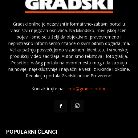
Gradski.online je nezavisni informativno-zabavni portal u
vlasništvu njegovih osnivača. Na kikindskoj medijskoj sceni
pojavili smo se u želji da objektivno, pravovremeno i
nepristrasno informišemo čitaoce o svim bitnim događajima.
Veliku pažnju posvećujemo vizuelnom identitetu i vrhunskoj
produkciji video sadržaja. Autori smo tekstova i fotografija.
Posetioci našeg portala na ovom mestu mogu da saznaju
najnovije, najeksluzivnije i najvažnije vesti iz Kikinde i okoline.
Redakcija portala Gradski.online Provereno!
Kontaktirajte nas:
info@gradski.online
POPULARNI ČLANCI