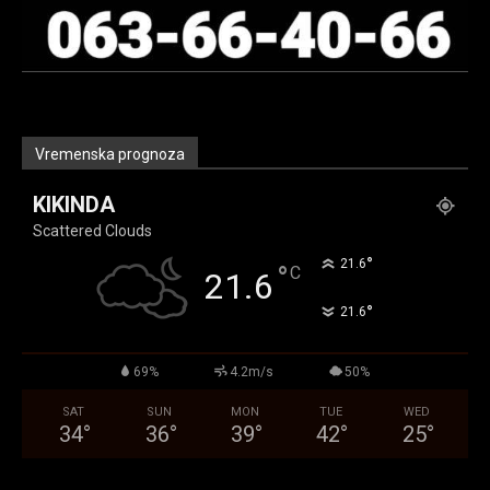
Vremenska prognoza
KIKINDA
Scattered Clouds
°
21.6
°
C
21.6
°
21.6
69%
4.2m/s
50%
SAT
SUN
MON
TUE
WED
34
°
36
°
39
°
42
°
25
°