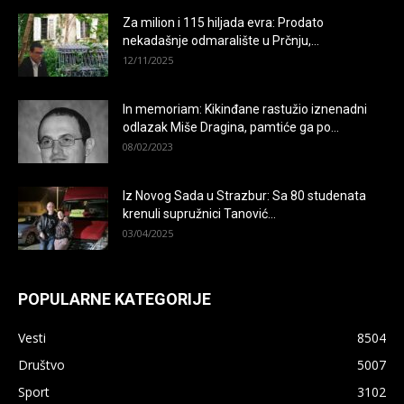
Za milion i 115 hiljada evra: Prodato
nekadašnje odmaralište u Prčnju,...
12/11/2025
In memoriam: Kikinđane rastužio iznenadni
odlazak Miše Dragina, pamtiće ga po...
08/02/2023
Iz Novog Sada u Strazbur: Sa 80 studenata
krenuli supružnici Tanović...
03/04/2025
POPULARNE KATEGORIJE
Vesti
8504
Društvo
5007
Sport
3102