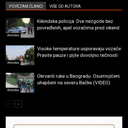
POVEZANI ČLANCI
VIŠE OD AUTORA
Kikindska policija: Dve nezgode bez
povređenih, apel vozačima pred vikend
Hronika
Visoke temperature usporavaju vozače:
Pravite pauze i pijte dovoljno tečnosti
Hronika
Okrvarili ruke u Beogradu: Osumnjičeni
uhapšeni na severu Bačke (VIDEO)
Hronika