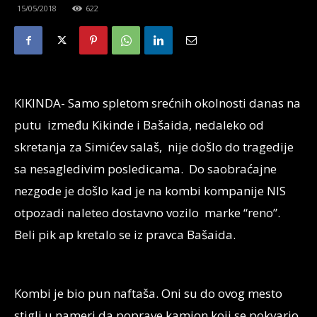
15/05/2018
622
KIKINDA- Samo spletom srećnih okolnosti danas na
putu između Kikinde i Bašaida, nedaleko od
skretanja za Simićev salaš, nije došlo do tragedije
sa nesagledivim posledicama. Do saobraćajne
nezgode je došlo kad je na kombi kompanije NIS
otpozadi naleteo dostavno vozilo marke “reno”.
Beli pik ap kretalo se iz pravca Bašaida.
Kombi je bio pun naftaša. Oni su do ovog mesto
stigli u nameri da poprave kamion koji se pokvario