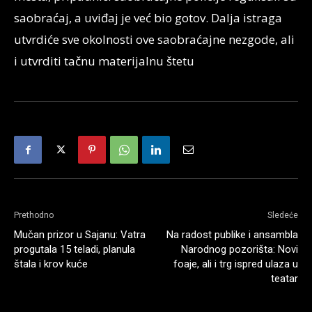
saobraćaj, a uviđaj je već bio gotov. Dalja istraga
utvrdiće sve okolnosti ove saobraćajne nezgode, ali
i utvrditi tačnu materijalnu štetu
Prethodno
Sledeće
Mučan prizor u Sajanu: Vatra
Na radost publike i ansambla
progutala 15 teladi, planula
Narodnog pozorišta: Novi
štala i krov kuće
foaje, ali i trg ispred ulaza u
teatar