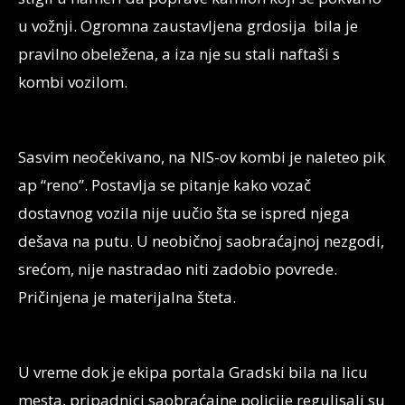
u vožnji. Ogromna zaustavljena grdosija bila je
pravilno obeležena, a iza nje su stali naftaši s
kombi vozilom.
Sasvim neočekivano, na NIS-ov kombi je naleteo pik
ap “reno”. Postavlja se pitanje kako vozač
dostavnog vozila nije uučio šta se ispred njega
dešava na putu. U neobičnoj saobraćajnoj nezgodi,
srećom, nije nastradao niti zadobio povrede.
Pričinjena je materijalna šteta.
U vreme dok je ekipa portala Gradski bila na licu
mesta, pripadnici saobraćajne policije regulisali su