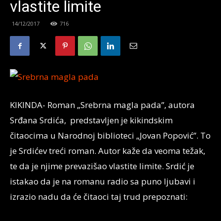
vlastite limite
14/12/2017
716
KIKINDA- Roman „Srebrna magla pada”, autora
Srđana Srdića, predstavljen je kikindskim
čitaocima u Narodnoj biblioteci „Jovan Popović”. To
je Srdićev treći roman. Autor kaže da veoma težak,
te da je njime prevazišao vlastite limite. Srdić je
istakao da je na romanu radio sa puno ljubavi i
izrazio nadu da će čitaoci taj trud prepoznati: