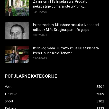
Za milion i 115 hiljada evra: Prodato
nekadašnje odmaralište u Prčnju,...
12/11/2025
In memoriam: Kikinđane rastužio iznenadni
odlazak Miše Dragina, pamtiće ga po...
08/02/2023
Iz Novog Sada u Strazbur: Sa 80 studenata
krenuli supružnici Tanović...
03/04/2025
POPULARNE KATEGORIJE
Vesti
8504
Društvo
5009
Sport
3102
Kultura
1337