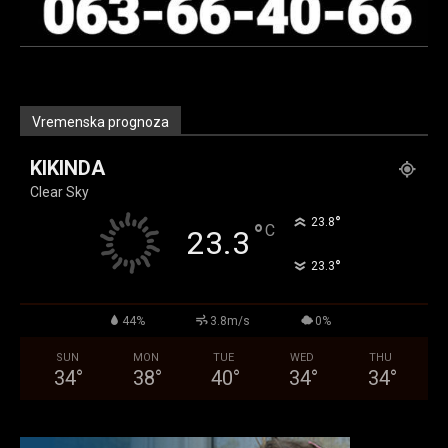
Vremenska prognoza
KIKINDA
Clear Sky
°
23.8
°
C
23.3
°
23.3
44%
3.8m/s
0%
SUN
MON
TUE
WED
THU
34
°
38
°
40
°
34
°
34
°