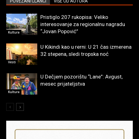
POVEZANI ČLANCI
VIŠE OD AUTORA
Pristiglo 207 rukopisa: Veliko
interesovanje za regionalnu nagradu
“Jovan Popović”
Kultura
U Kikindi kao u rerni: U 21 čas izmerena
32 stepena, sledi tropska noć
Vesti
U Dečjem pozorištu “Lane”: Avgust,
mesec prijateljstva
Kultura