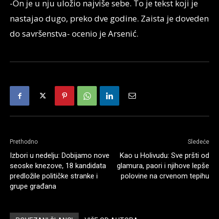
-On je u nju uložio najviše sebe. To je tekst koji je
nastajao dugo, preko dve godine. Zaista je doveden
do savršenstva- ocenio je Arsenić.
Prethodno
Sledeće
Izbori u nedelju: Dobijamo nove
Kao u Holivudu: Sve pršti od
seoske knezove, 18 kandidata
glamura, paori i njihove lepše
predložile političke stranke i
polovine na crvenom tepihu
grupe građana