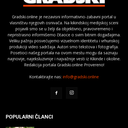
Gradski.online je nezavisni informativno-zabavni portal u
vlasništvu njegovih osnivača. Na kikindskoj medijskoj sceni
pojavili smo se u želji da objektivno, pravovremeno i
nepristrasno informišemo čitaoce o svim bitnim događajima.
Veliku pažnju posvećujemo vizuelnom identitetu i vrhunskoj
produkciji video sadržaja. Autori smo tekstova i fotografija.
Posetioci našeg portala na ovom mestu mogu da saznaju
najnovije, najeksluzivnije i najvažnije vesti iz Kikinde i okoline.
Redakcija portala Gradski.online Provereno!
Kontaktirajte nas:
info@gradski.online
POPULARNI ČLANCI