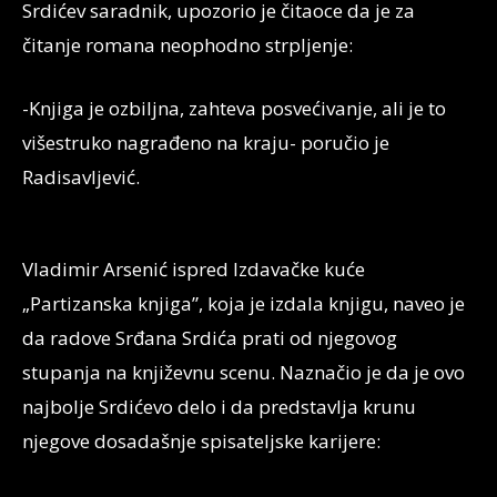
Srdićev saradnik, upozorio je čitaoce da je za
čitanje romana neophodno strpljenje:
-Knjiga je ozbiljna, zahteva posvećivanje, ali je to
višestruko nagrađeno na kraju- poručio je
Radisavljević.
Vladimir Arsenić ispred Izdavačke kuće
„Partizanska knjiga”, koja je izdala knjigu, naveo je
da radove Srđana Srdića prati od njegovog
stupanja na književnu scenu. Naznačio je da je ovo
najbolje Srdićevo delo i da predstavlja krunu
njegove dosadašnje spisateljske karijere: