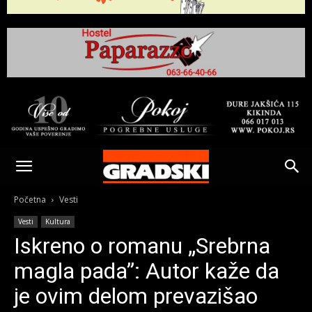
Gradski
Online
Početna
Vesti
Vesti
Kultura
Kikinda
Iskreno o romanu „Srebrna
magla pada”: Autor kaže da
je ovim delom prevazišao