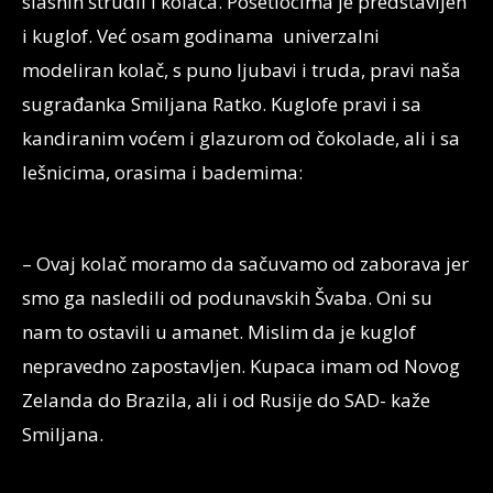
slasnih štrudli i kolača. Posetiocima je predstavljen
i kuglof. Već osam godinama univerzalni
modeliran kolač, s puno ljubavi i truda, pravi naša
sugrađanka Smiljana Ratko. Kuglofe pravi i sa
kandiranim voćem i glazurom od čokolade, ali i sa
lešnicima, orasima i bademima:
– Ovaj kolač moramo da sačuvamo od zaborava jer
smo ga nasledili od podunavskih Švaba. Oni su
nam to ostavili u amanet. Mislim da je kuglof
nepravedno zapostavljen. Kupaca imam od Novog
Zelanda do Brazila, ali i od Rusije do SAD- kaže
Smiljana.