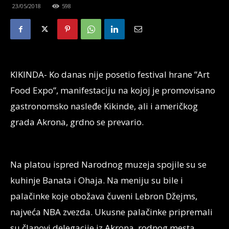
23/05/2018
598
KIKINDA- Ko danas nije posetio festival hrane ”Art
Food Expo”, manifestaciju na kojoj je promovisano
gastronomsko nasleđe Kikinde, ali i američkog
grada Akrona, grdno se prevario.
Na platou ispred Narodnog muzeja spojile su se
kuhinje Banata i Ohaja. Na meniju su bile i
palačinke koje obožava čuveni Lebron Džejms,
najveća NBA zvezda. Ukusne palačinke pripremali
su članovi delegacije iz Akrona, rodnog mesta