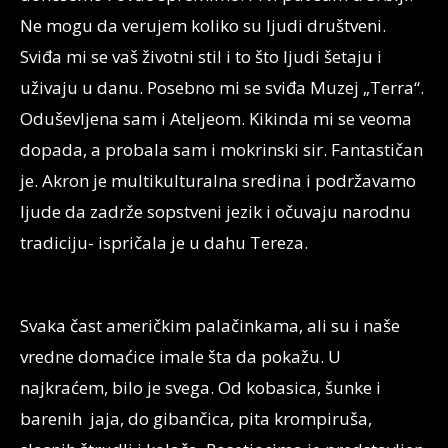
Ne mogu da verujem koliko su ljudi društveni.
Sviđa mi se vaš životni stil i to što ljudi šetaju i
uživaju u danu. Posebno mi se sviđa Muzej „Terra“.
Oduševljena sam i Ateljeom. Kikinda mi se veoma
dopada, a probala sam i mokrinski sir. Fantastičan
je. Akron je multikulturalna sredina i podržavamo
ljude da zadrže sopstveni jezik i očuvaju narodnu
tradiciju- ispričala je u dahu Tereza.
Svaka čast američkim palačinkama, ali su i naše
vredne domaćice imale šta da pokažu. U
najkraćem, bilo je svega. Od kobasica, šunke i
barenih jaja, do gibančica, pita krompiruša,