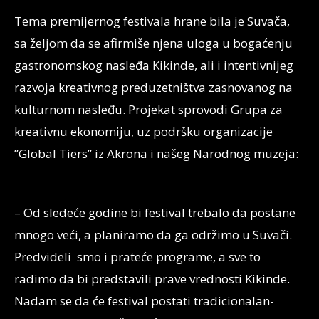
Tema premijernog festivala hrane bila je Suvača,
sa željom da se afirmiše njena uloga u bogaćenju
gastronomskog nasleđa Kikinde, ali i intentivnijeg
razvoja kreativnog preduzetništva zasnovanog na
kulturnom nasleđu. Projekat sprovodi Grupa za
kreativnu ekonomiju, uz podršku organizacije
”Global Tiers” iz Akrona i našeg Narodnog muzeja:
– Od sledeće godine bi festival trebalo da postane
mnogo veći, a planiramo da ga održimo u Suvači.
Predvideli smo i prateće programe, a sve to
radimo da bi predstavili prave vrednosti Kikinde.
Nadam se da će festival postati tradicionalan-