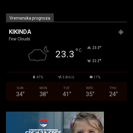
Vremenska prognoza
KIKINDA
Few Clouds
°
23.3
°
C
23.3
°
22.2
47%
3.8m/s
17%
SUN
MON
TUE
WED
THU
34
°
38
°
41
°
35
°
24
°