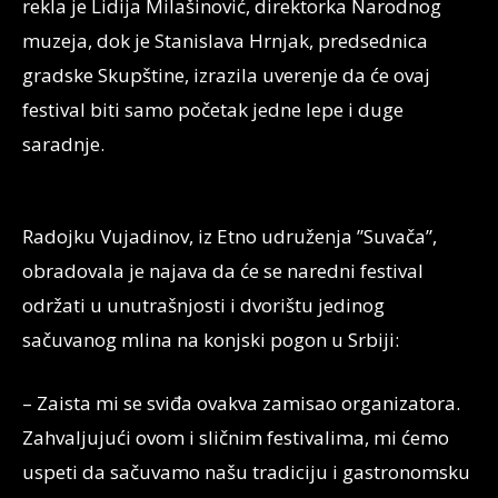
rekla je Lidija Milašinović, direktorka Narodnog
muzeja, dok je Stanislava Hrnjak, predsednica
gradske Skupštine, izrazila uverenje da će ovaj
festival biti samo početak jedne lepe i duge
saradnje.
Radojku Vujadinov, iz Etno udruženja ”Suvača”,
obradovala je najava da će se naredni festival
održati u unutrašnjosti i dvorištu jedinog
sačuvanog mlina na konjski pogon u Srbiji:
– Zaista mi se sviđa ovakva zamisao organizatora.
Zahvaljujući ovom i sličnim festivalima, mi ćemo
uspeti da sačuvamo našu tradiciju i gastronomsku