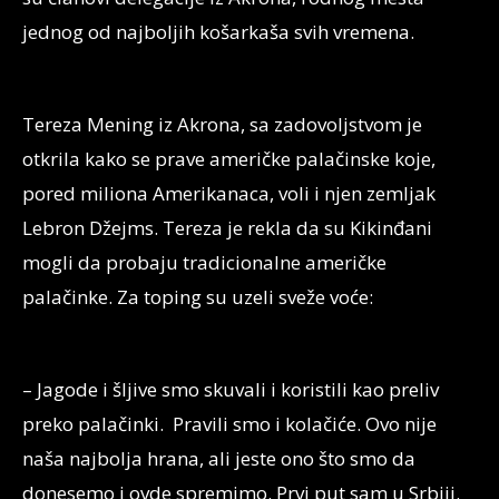
jednog od najboljih košarkaša svih vremena.
Tereza Mening iz Akrona, sa zadovoljstvom je
otkrila kako se prave američke palačinske koje,
pored miliona Amerikanaca, voli i njen zemljak
Lebron Džejms. Tereza je rekla da su Kikinđani
mogli da probaju tradicionalne američke
palačinke. Za toping su uzeli sveže voće:
– Jagode i šljive smo skuvali i koristili kao preliv
preko palačinki. Pravili smo i kolačiće. Ovo nije
naša najbolja hrana, ali jeste ono što smo da
donesemo i ovde spremimo. Prvi put sam u Srbiji.