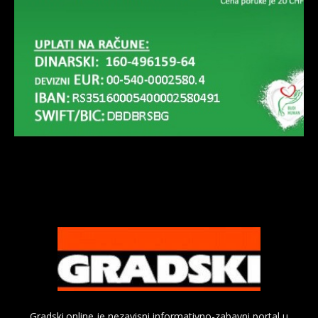
Gradski.online je nezavisni informativno-zabavni portal u