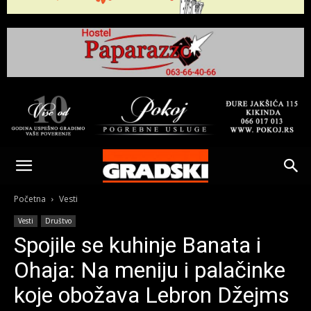
Gradski
Online
Početna
Vesti
Vesti
Društvo
Kikinda
Spojile se kuhinje Banata i
Ohaja: Na meniju i palačinke
koje obožava Lebron Džejms