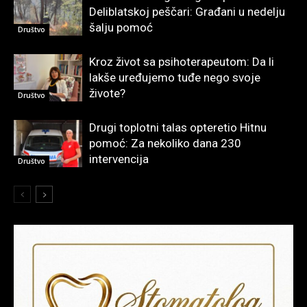
Deliblatskoj peščari: Građani u nedelju
šalju pomoć
Društvo
Kroz život sa psihoterapeutom: Da li
lakše uređujemo tuđe nego svoje
živote?
Društvo
Drugi toplotni talas opteretio Hitnu
pomoć: Za nekoliko dana 230
intervencija
Društvo