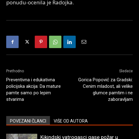
ponudu-ocenila je Radojka.
Prethodno
Sledeće
Preventivna i edukativna
Gorica Popović za Gradski:
policijska akcija: Da mature
Cenim mladost, ali velike
pamte samo po lepim
glumce pamtim i ne
stvarima
zaboravljam
POVEZANI ČLANCI
VIŠE OD AUTORA
Kikindski vatrogasci gase požar u