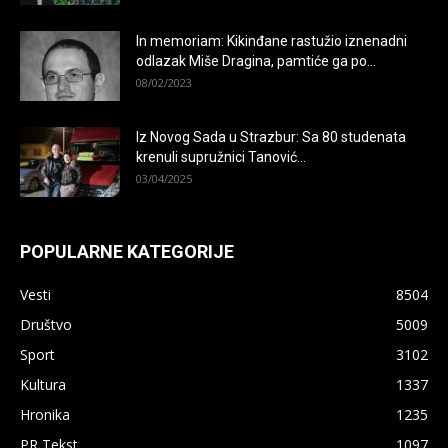
In memoriam: Kikinđane rastužio iznenadni
odlazak Miše Dragina, pamtiće ga po...
08/02/2023
Iz Novog Sada u Strazbur: Sa 80 studenata
krenuli supružnici Tanović...
03/04/2025
POPULARNE KATEGORIJE
Vesti
8504
Društvo
5009
Sport
3102
Kultura
1337
Hronika
1235
PR Tekst
1097