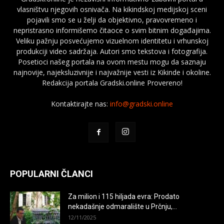
vlasništvu njegovih osnivača. Na kikindskoj medijskoj sceni
pojavili smo se u želji da objektivno, pravovremeno i
nepristrasno informišemo čitaoce o svim bitnim događajima.
Veliku pažnju posvećujemo vizuelnom identitetu i vrhunskoj
produkciji video sadržaja. Autori smo tekstova i fotografija.
Posetioci našeg portala na ovom mestu mogu da saznaju
najnovije, najeksluzivnije i najvažnije vesti iz Kikinde i okoline.
Redakcija portala Gradski.online Provereno!
Kontaktirajte nas:
info@gradski.online
POPULARNI ČLANCI
Za milion i 115 hiljada evra: Prodato
nekadašnje odmaralište u Prčnju,...
12/11/2025