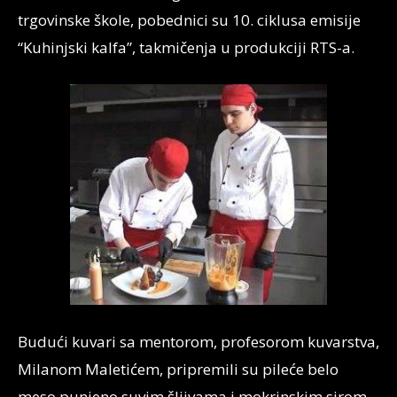
trgovinske škole, pobednici su 10. ciklusa emisije
“Kuhinjski kalfa”, takmičenja u produkciji RTS-a.
Budući kuvari sa mentorom, profesorom kuvarstva,
Milanom Maletićem, pripremili su pileće belo
meso punjeno suvim šljivama i mokrinskim sirom,