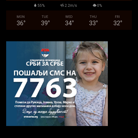
55%
2.2m/s
0%
MON
TUE
WED
THU
FRI
36
°
39
°
34
°
33
°
32
°