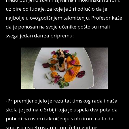
uz pire od ludaje, za koje je žiri odlučio da je
najbolje u ovogodišnjem takmičenju. Profesor kaže
da je ponosan na svoje učenike pošto su imali
svega jedan dan za pripremu:
-Pripremljeno jelo je rezultat timskog rada i naša
škola je jedina u Srbiji koja je uspela dva puta da
pobedi na ovom takmičenju s obzirom na to da
smo isti uspeh ostarili i pre četiri godine.