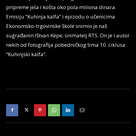
pripreme jela i košta oko pola miliona dinara.
Emisiju “Kuhinja kalfa” i epizodu o učenicima
Ekonomsko-trgovinske škole snimio je naš
sugrađanin Ištvan Kepe, snimatelj RTS. On je i autor
nekih od fotografija pobedničkog tima 10. ciklusa
“Kuhinjski kalfa”.