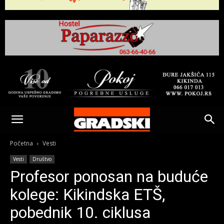
Gradski
Online
Početna
Vesti
Vesti
Društvo
Kikinda
Profesor ponosan na buduće
kolege: Kikindska ETŠ,
pobednik 10. ciklusa