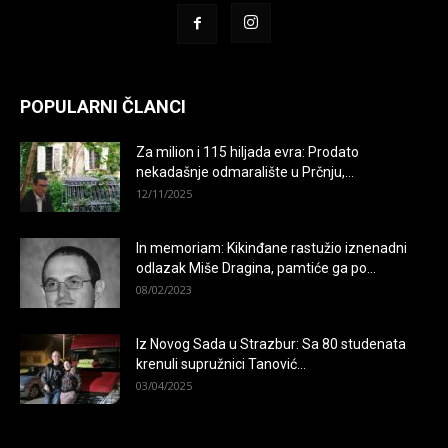
POPULARNI ČLANCI
Za milion i 115 hiljada evra: Prodato
nekadašnje odmaralište u Prčnju,...
12/11/2025
In memoriam: Kikinđane rastužio iznenadni
odlazak Miše Dragina, pamtiće ga po...
08/02/2023
Iz Novog Sada u Strazbur: Sa 80 studenata
krenuli supružnici Tanović...
03/04/2025