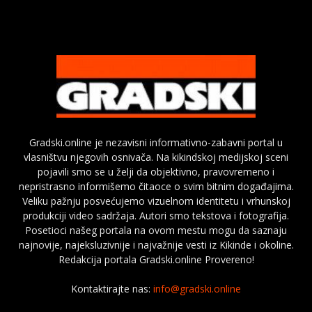
Gradski.online je nezavisni informativno-zabavni portal u
vlasništvu njegovih osnivača. Na kikindskoj medijskoj sceni
pojavili smo se u želji da objektivno, pravovremeno i
nepristrasno informišemo čitaoce o svim bitnim događajima.
Veliku pažnju posvećujemo vizuelnom identitetu i vrhunskoj
produkciji video sadržaja. Autori smo tekstova i fotografija.
Posetioci našeg portala na ovom mestu mogu da saznaju
najnovije, najeksluzivnije i najvažnije vesti iz Kikinde i okoline.
Redakcija portala Gradski.online Provereno!
Kontaktirajte nas:
info@gradski.online