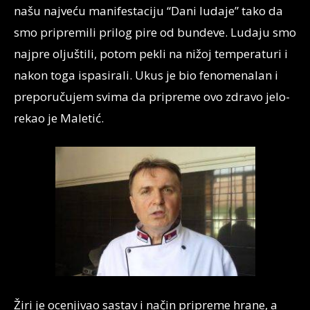
našu najveću manifestaciju “Dani ludaje” tako da
smo pripremili prilog pire od bundeve. Ludaju smo
najpre oljuštili, potom pekli na nižoj temperaturi i
nakon toga ispasirali. Ukus je bio fenomenalan i
preporučujem svima da pripreme ovo zdravo jelo-
rekao je Maletić.
Žiri je ocenjivao sastav i način pripreme hrane, a