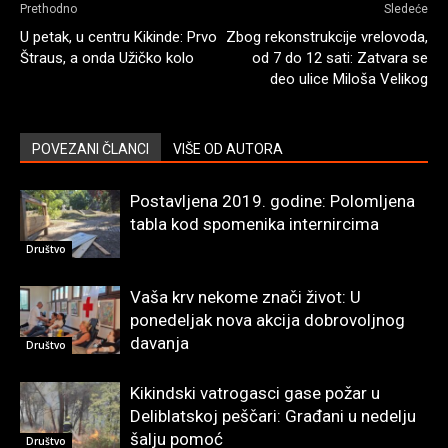
Prethodno
Sledeće
U petak, u centru Kikinde: Prvo
Zbog rekonstrukcije vrelovoda,
Štraus, a onda Užičko kolo
od 7 do 12 sati: Zatvara se
deo ulice Miloša Velikog
POVEZANI ČLANCI
VIŠE OD AUTORA
Postavljena 2019. godine: Polomljena
tabla kod spomenika internircima
Društvo
Vaša krv nekome znači život: U
ponedeljak nova akcija dobrovoljnog
davanja
Društvo
Kikindski vatrogasci gase požar u
Deliblatskoj peščari: Građani u nedelju
šalju pomoć
Društvo