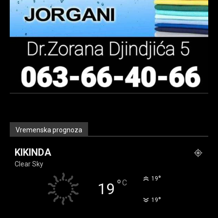
Vremenska prognoza
KIKINDA
Clear Sky
°
19
°
C
19
°
19