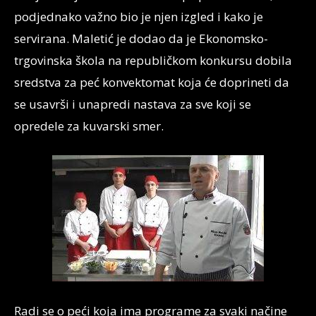
podjednako važno bio je njen izgled i kako je
servirana. Maletić je dodao da je Ekonomsko-
trgovinska škola na republičkom konkursu dobila
sredstva za peć konvektomat koja će doprineti da
se usavrši i unapredi nastava za sve koji se
opredele za kuvarski smer.
Radi se o peći koja ima programe za svaki načine