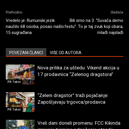
Prethodno
Sledeće
Vredelo je: Rumunski jezik
Bili smo na 3. “Suvača demo
naučilo 68 osoba, posao našlo
festu”: To je taj zvuk koji obara,
15 sugrađana
mlađi najslađi
POVEZANI ČLANCI
VIŠE OD AUTORA
Nova prilika za uštedu: Vikend akcija u
17 prodavnica “Zelenog dragstora”
PR Tekst
“Zeleni dragstor” traži pojačanje:
Zapošljavaju trgovca/prodavca
PR Tekst
Vreli dani doneli promenu: FCC Kikinda