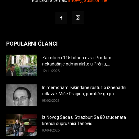
Kontaktirajte nas:
info@gradski.online
POPULARNI ČLANCI
Za milion i 115 hiljada evra: Prodato
nekadašnje odmaralište u Prčnju,...
12/11/2025
In memoriam: Kikinđane rastužio iznenadni
odlazak Miše Dragina, pamtiće ga po...
08/02/2023
Iz Novog Sada u Strazbur: Sa 80 studenata
krenuli supružnici Tanović...
03/04/2025