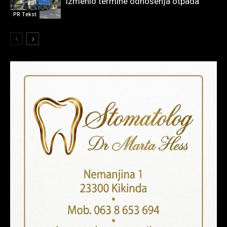
izmenio termine odnošenja otpada
PR Tekst