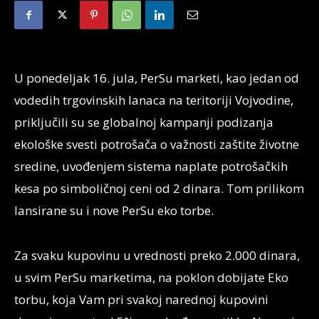
U ponedeljak 16. jula, PerSu marketi, kao jedan od
vodedih trgovinskih lanaca na teritoriji Vojvodine,
priključili su se globalnoj kampanji podizanja
ekološke svesti potrošača o važnosti zaštite životne
sredine, uvođenjem sistema naplate potrošačkih
kesa po simboličnoj ceni od 2 dinara. Tom prilikom
lansirane su i nove PerSu eko torbe.
Za svaku kupovinu u vrednosti preko 2.000 dinara,
u svim PerSu marketima, na poklon dobijate Eko
torbu, koja Vam pri svakoj narednoj kupovini