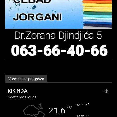
Vremenska prognoza
KIKINDA
Scattered Clouds
°
21.6
°
C
21.6
°
21.6