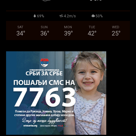
69%
4.2m/s
50%
SAT
SUN
MON
TUE
WED
34
°
36
°
39
°
42
°
25
°