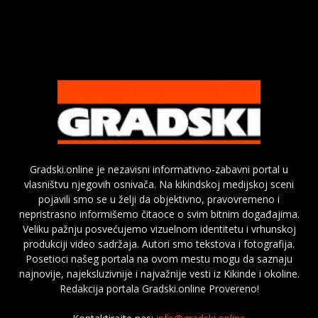
Gradski.online je nezavisni informativno-zabavni portal u
vlasništvu njegovih osnivača. Na kikindskoj medijskoj sceni
pojavili smo se u želji da objektivno, pravovremeno i
nepristrasno informišemo čitaoce o svim bitnim događajima.
Veliku pažnju posvećujemo vizuelnom identitetu i vrhunskoj
produkciji video sadržaja. Autori smo tekstova i fotografija.
Posetioci našeg portala na ovom mestu mogu da saznaju
najnovije, najeksluzivnije i najvažnije vesti iz Kikinde i okoline.
Redakcija portala Gradski.online Provereno!