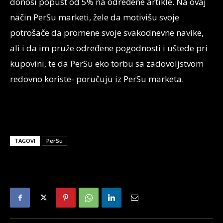
donosi popust od 5% na određene artikle. Na ovaj
način PerSu marketi, žele da motivišu svoje
potrošače da promene svoje svakodnevne navike,
ali i da im pruže određene pogodnosti i uštede pri
kupovini, te da PerSu eko torbu sa zadovoljstvom
redovno koriste- poručuju iz PerSu marketa.
TAGOVI
PerSu