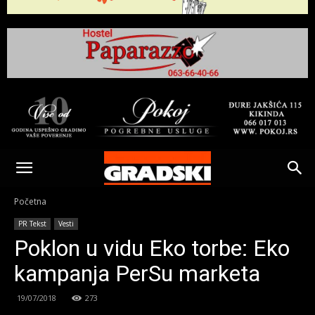
Gradski
Online
Početna
PR Tekst
Vesti
Kikinda
Poklon u vidu Eko torbe: Eko
kampanja PerSu marketa
19/07/2018
273