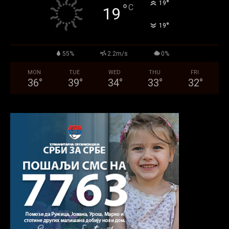
°
19
°
C
19
°
19
55%
2.2m/s
0%
MON
TUE
WED
THU
FRI
36
°
39
°
34
°
33
°
32
°