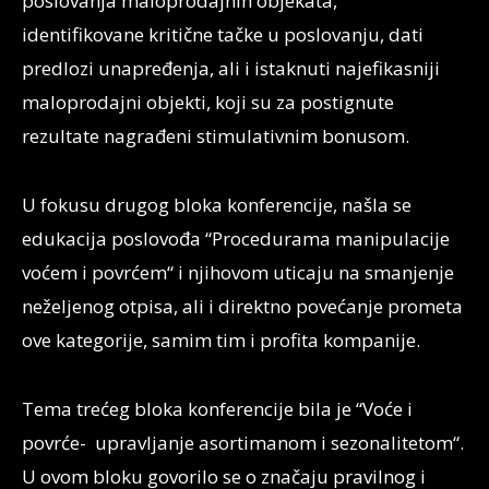
poslovanja maloprodajnih objekata,
identifikovane kritične tačke u poslovanju, dati
predlozi unapređenja, ali i istaknuti najefikasniji
maloprodajni objekti, koji su za postignute
rezultate nagrađeni stimulativnim bonusom.
U fokusu drugog bloka konferencije, našla se
edukacija poslovođa “Procedurama manipulacije
voćem i povrćem“ i njihovom uticaju na smanjenje
neželjenog otpisa, ali i direktno povećanje prometa
ove kategorije, samim tim i profita kompanije.
Tema trećeg bloka konferencije bila je “Voće i
povrće- upravljanje asortimanom i sezonalitetom“.
U ovom bloku govorilo se o značaju pravilnog i