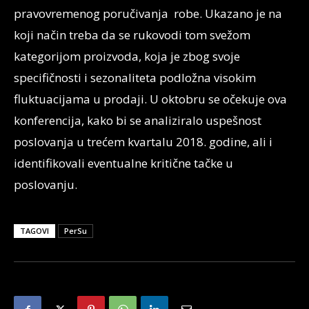
pravovremenog poručivanja robe. Ukazano je na
koji način treba da se rukovodi tom svežom
kategorijom proizvoda, koja je zbog svoje
specifičnosti i sezonaliteta podložna visokim
fluktuacijama u prodaji. U oktobru se očekuje ova
konferencija, kako bi se analiziralo uspešnost
poslovanja u trećem kvartalu 2018. godine, ali i
identifikovali eventualne kritične tačke u
poslovanju.
TAGOVI
PerSu