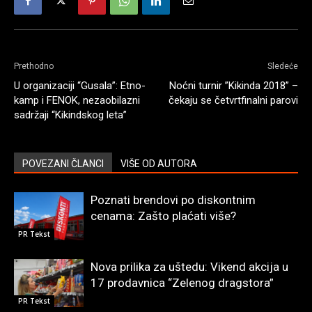
Prethodno
Sledeće
U organizaciji “Gusala”: Etno-
Noćni turnir ”Kikinda 2018” –
kamp i FENOK, nezaobilazni
čekaju se četvrtfinalni parovi
sadržaji “Kikindskog leta”
POVEZANI ČLANCI
VIŠE OD AUTORA
Poznati brendovi po diskontnim
cenama: Zašto plaćati više?
PR Tekst
Nova prilika za uštedu: Vikend akcija u
17 prodavnica “Zelenog dragstora”
PR Tekst