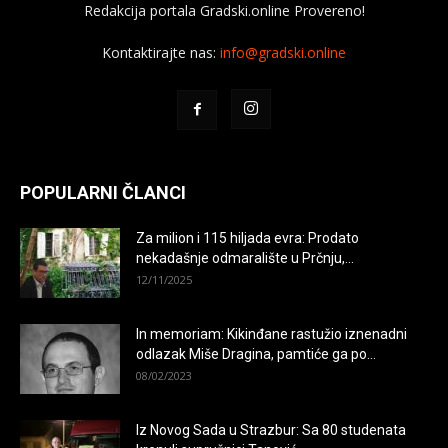
Redakcija portala Gradski.online Provereno!
Kontaktirajte nas:
info@gradski.online
POPULARNI ČLANCI
Za milion i 115 hiljada evra: Prodato
nekadašnje odmaralište u Prčnju,...
12/11/2025
In memoriam: Kikinđane rastužio iznenadni
odlazak Miše Dragina, pamtiće ga po...
08/02/2023
Iz Novog Sada u Strazbur: Sa 80 studenata