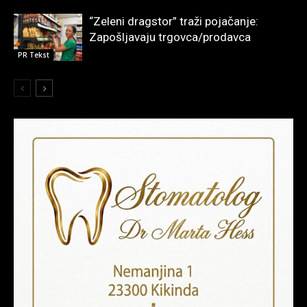
“Zeleni dragstor” traži pojačanje:
Zapošljavaju trgovca/prodavca
PR Tekst