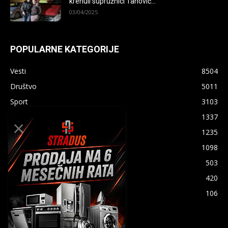
krenuli supružnici Tanović...
03/04/2025
POPULARNE KATEGORIJE
Vesti
8504
Društvo
5011
Sport
3103
×
Kultura
1337
Hronika
1235
PR Tekst
1098
Iz našeg sokaka
503
Ekonomija
420
Politika
106