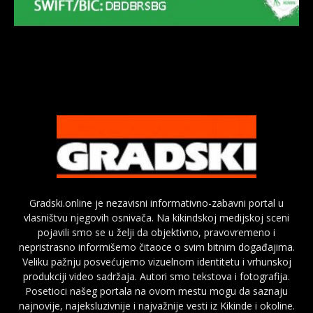
Gradski.online je nezavisni informativno-zabavni portal u
vlasništvu njegovih osnivača. Na kikindskoj medijskoj sceni
pojavili smo se u želji da objektivno, pravovremeno i
nepristrasno informišemo čitaoce o svim bitnim događajima.
Veliku pažnju posvećujemo vizuelnom identitetu i vrhunskoj
produkciji video sadržaja. Autori smo tekstova i fotografija.
Posetioci našeg portala na ovom mestu mogu da saznaju
najnovije, najeksluzivnije i najvažnije vesti iz Kikinde i okoline.