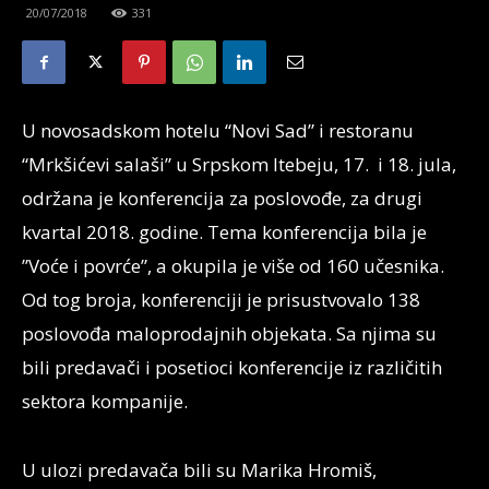
20/07/2018
331
U novosadskom hotelu “Novi Sad” i restoranu
“Mrkšićevi salaši” u Srpskom Itebeju, 17. i 18. jula,
održana je konferencija za poslovođe, za drugi
kvartal 2018. godine. Tema konferencija bila je
”Voće i povrće”, a okupila je više od 160 učesnika.
Od tog broja, konferenciji je prisustvovalo 138
poslovođa maloprodajnih objekata. Sa njima su
bili predavači i posetioci konferencije iz različitih
sektora kompanije.
U ulozi predavača bili su Marika Hromiš,