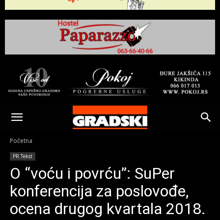
Gradski
Online
Početna
PR Tekst
Kikinda
O “voću i povrću”: SuPer
konferencija za poslovođe,
ocena drugog kvartala 2018.