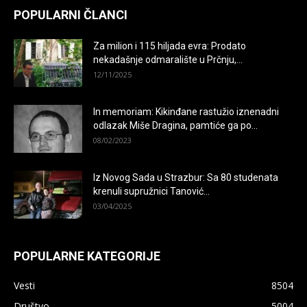
POPULARNI ČLANCI
Za milion i 115 hiljada evra: Prodato
nekadašnje odmaralište u Prčnju,...
12/11/2025
In memoriam: Kikinđane rastužio iznenadni
odlazak Miše Dragina, pamtiće ga po...
08/02/2023
Iz Novog Sada u Strazbur: Sa 80 studenata
krenuli supružnici Tanović...
03/04/2025
POPULARNE KATEGORIJE
Vesti
8504
Društvo
5004