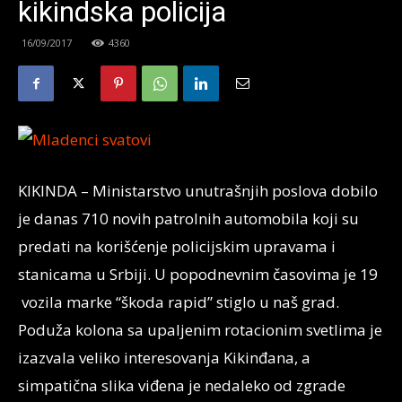
kikindska policija
16/09/2017
4360
KIKINDA – Ministarstvo unutrašnjih poslova dobilo
je danas 710 novih patrolnih automobila koji su
predati na korišćenje policijskim upravama i
stanicama u Srbiji. U popodnevnim časovima je 19
vozila marke “škoda rapid” stiglo u naš grad.
Poduža kolona sa upaljenim rotacionim svetlima je
izazvala veliko interesovanja Kikinđana, a
simpatična slika viđena je nedaleko od zgrade