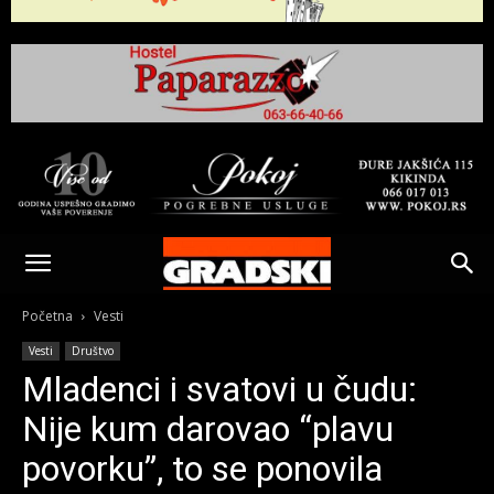
Gradski
Online
Početna
Vesti
Vesti
Društvo
Kikinda
Mladenci i svatovi u čudu:
Nije kum darovao “plavu
povorku”, to se ponovila