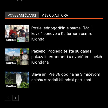
POVEZANI ČLANCI
VIŠE OD AUTORA
Posle jednogodišnje pauze: “Mali
kuvar” ponovo u Kulturnom centru
Kikinda
Društvo
Pakleno: Pogledajte šta su danas
pokazali termometri u dvorištima nekih
Kikinđana
Društvo
Slava im: Pre 86 godina na Simićevom
salašu stradali kikindski partizani
Društvo