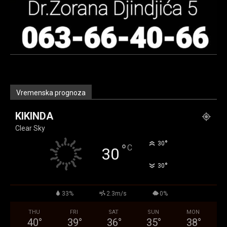
Vremenska prognoza
KIKINDA
Clear Sky
°
30
°
C
30
°
30
33%
2.3m/s
0%
THU
FRI
SAT
SUN
MON
40
°
39
°
36
°
35
°
38
°