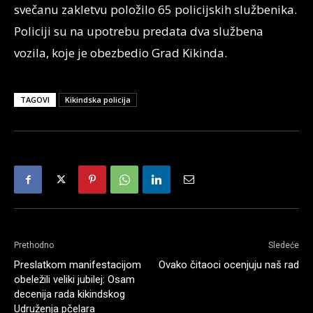
svečanu zakletvu položilo 65 policijskih službenika.
Policiji su na upotrebu predata dva službena
vozila, koje je obezbedio Grad Kikinda.
TAGOVI
Kikindska policija
Prethodno
Sledeće
Preslatkom manifestacijom
Ovako čitaoci ocenjuju naš rad
obeležili veliki jubilej: Osam
decenija rada kikindskog
Udruženja pčelara