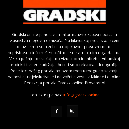
Gradski.online je nezavisni informativno-zabavni portal u
vlasništvu njegovih osnivača. Na kikindskoj medijskoj sceni
pojavili smo se u želji da objektivno, pravovremeno i
nepristrasno informišemo čitaoce o svim bitnim događajima.
Veliku pažnju posvećujemo vizuelnom identitetu i vrhunskoj
produkciji video sadržaja. Autori smo tekstova i fotografija.
Posetioci našeg portala na ovom mestu mogu da saznaju
najnovije, najeksluzivnije i najvažnije vesti iz Kikinde i okoline.
Redakcija portala Gradski.online Provereno!
Kontaktirajte nas:
info@gradski.online