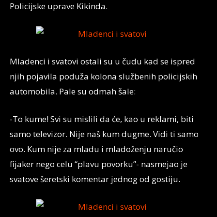
Policijske uprave Kikinda.
Mladenci i svatovi ostali su u čudu kad se ispred
njih pojavila poduža kolona službenih policijskih
automobila. Pale su odmah šale:
-To kume! Svi su mislili da će, kao u reklami, biti
samo televizor. Nije naš kum dugme. Vidi ti samo
ovo. Kum nije za mladu i mladoženju naručio
fijaker nego celu “plavu povorku”- nasmejao je
svatove šeretski komentar jednog od gostiju.