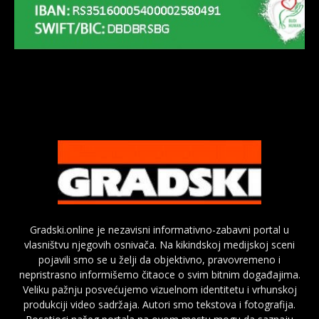
Gradski.online je nezavisni informativno-zabavni portal u
vlasništvu njegovih osnivača. Na kikindskoj medijskoj sceni
pojavili smo se u želji da objektivno, pravovremeno i
nepristrasno informišemo čitaoce o svim bitnim događajima.
Veliku pažnju posvećujemo vizuelnom identitetu i vrhunskoj
produkciji video sadržaja. Autori smo tekstova i fotografija.