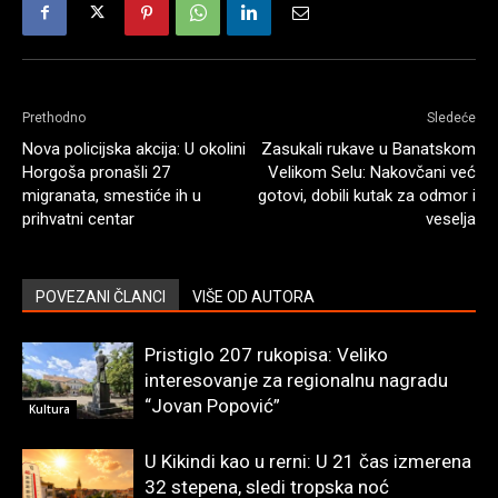
Prethodno
Sledeće
Nova policijska akcija: U okolini
Zasukali rukave u Banatskom
Horgoša pronašli 27
Velikom Selu: Nakovčani već
migranata, smestiće ih u
gotovi, dobili kutak za odmor i
prihvatni centar
veselja
POVEZANI ČLANCI
VIŠE OD AUTORA
Pristiglo 207 rukopisa: Veliko
interesovanje za regionalnu nagradu
“Jovan Popović”
Kultura
U Kikindi kao u rerni: U 21 čas izmerena
32 stepena, sledi tropska noć