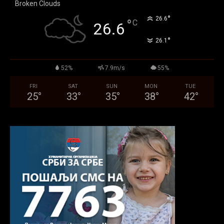
Broken Clouds
°
26.6
°
C
26.6
°
26.1
52%
7.9m/s
55%
FRI
SAT
SUN
MON
TUE
25
°
33
°
35
°
38
°
42
°