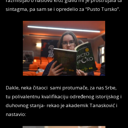
razmišljao o naslovu kroz glavu mi je prostrujala ta
sintagma, pa sam se i opredelio za “Pusto Tursko”.
Dakle, neka čitaoci sami protumače, za nas Srbe,
tu polivalentnu kvalifikaciju određenog istorijskog i
duhovnog stanja- rekao je akademik Tanasković i
nastavio: