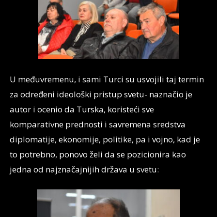
U međuvremenu, i sami Turci su usvojili taj termin
za određeni ideološki pristup svetu- naznačio je
autor i ocenio da Turska, koristeći sve
komparativne prednosti i savremena sredstva
diplomatije, ekonomije, politike, pa i vojno, kad je
to potrebno, ponovo želi da se pozicionira kao
jedna od najznačajnijih država u svetu: