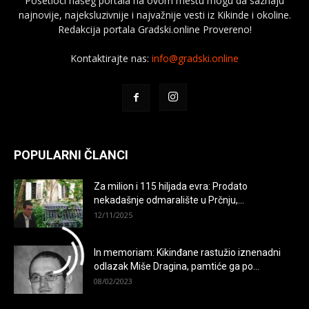
Posetioci našeg portala na ovom mestu mogu da saznaju
najnovije, najeksluzivnije i najvažnije vesti iz Kikinde i okoline.
Redakcija portala Gradski.online Provereno!
Kontaktirajte nas:
info@gradski.online
×
POPULARNI ČLANCI
Za milion i 115 hiljada evra: Prodato
nekadašnje odmaralište u Prčnju,...
12/11/2025
In memoriam: Kikinđane rastužio iznenadni
odlazak Miše Dragina, pamtiće ga po...
08/02/2023