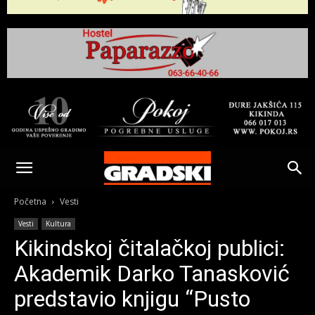
Gradski
Online
Početna
Vesti
Vesti
Kultura
Kikinda
Kikindskoj čitalačkoj publici:
Akademik Darko Tanasković
predstavio knjigu “Pusto