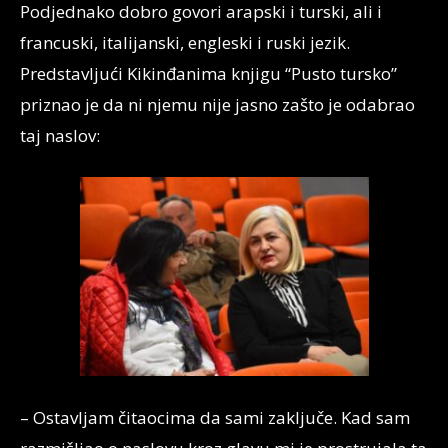
Podjednako dobro govori arapski i turski, ali i
francuski, italijanski, engleski i ruski jezik.
Predstavljući Kikinđanima knjigu “Pusto tursko”
priznao je da ni njemu nije jasno zašto je odabrao
taj naslov:
– Ostavljam čitaocima da sami zaključe. Kad sam