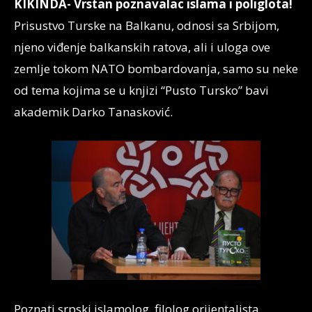
KIKINDA-
Vrstan poznavalac islama i poliglota!
Prisustvo Turske na Balkanu, odnosi sa Srbijom,
njeno viđenje balkanskih ratova, ali i uloga ove
zemlje tokom NATO bombardovanja, samo su neke
od tema kojima se u knjizi “Pusto Tursko” bavi
akademik Darko Tanasković.
Poznati srpski islamolog, filolog orijentalista,