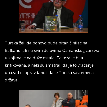
Turska želi da ponovo bude bitan činilac na
Balkanu, ali i u svim delovima Osmanskog carstva
u kojima je najduže ostala. Ta teza je bila
kritikovana, a neki su smatrali da je to vraćanje
unazad neopravdano i da je Turska savremena
država.