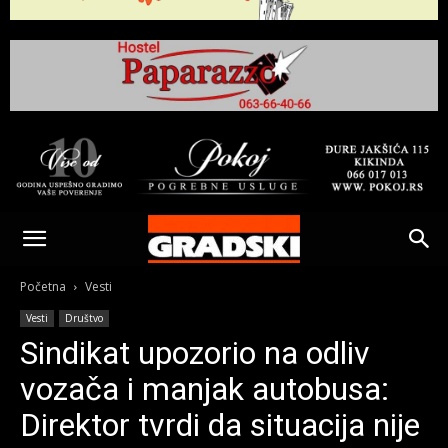
Gradski
Online
Početna
Vesti
Vesti
Društvo
Kikinda
Sindikat upozorio na odliv
vozača i manjak autobusa:
Direktor tvrdi da situacija nije