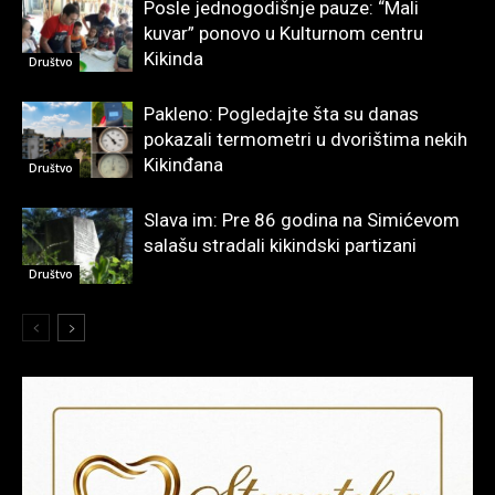
Posle jednogodišnje pauze: “Mali
kuvar” ponovo u Kulturnom centru
Kikinda
Društvo
Pakleno: Pogledajte šta su danas
pokazali termometri u dvorištima nekih
Kikinđana
Društvo
Slava im: Pre 86 godina na Simićevom
salašu stradali kikindski partizani
Društvo