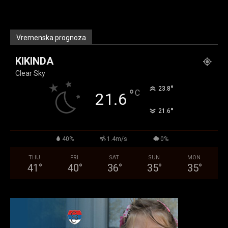
Vremenska prognoza
KIKINDA
Clear Sky
°
23.8
°
C
21.6
°
21.6
40%
1.4m/s
0%
THU
FRI
SAT
SUN
MON
41
°
40
°
36
°
35
°
35
°