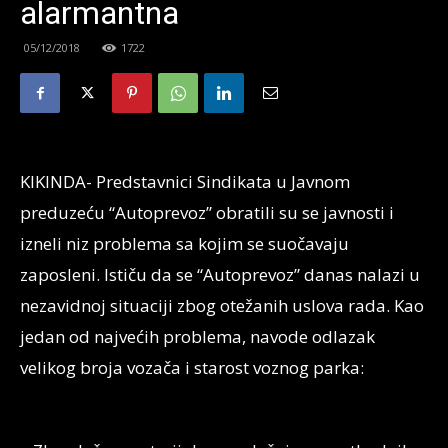
alarmantna
05/12/2018
1722
KIKINDA- Predstavnici Sindikata u Javnom
preduzeću “Autoprevoz” obratili su se javnosti i
izneli niz problema sa kojim se suočavaju
zaposleni. Ističu da se “Autoprevoz” danas nalazi u
nezavidnoj situaciji zbog otežanih uslova rada. Kao
jedan od najvećih problema, navode odlazak
velikog broja vozača i starost voznog parka: