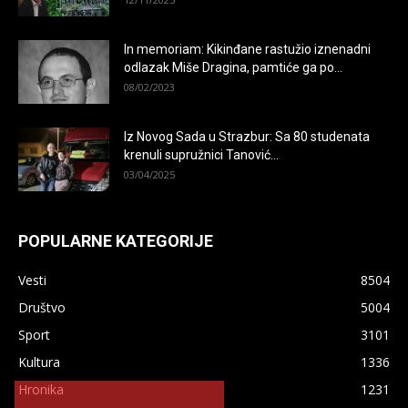
In memoriam: Kikinđane rastužio iznenadni
odlazak Miše Dragina, pamtiće ga po...
08/02/2023
Iz Novog Sada u Strazbur: Sa 80 studenata
krenuli supružnici Tanović...
03/04/2025
POPULARNE KATEGORIJE
Vesti
8504
Društvo
5004
Sport
3101
Kultura
1336
×
Hronika
1231