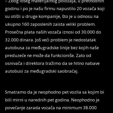
– Zbog lošeg materijalnog položaja, u prethodnih
godinu i po je našu firmu napustilo 20 vozača koji
su otišli u druge kompanije, što je u odnosu na
ukupno 160 zaposlenih zaista veliki problem.
Prosečna plata naših vozača iznosi od 30.000 do
32.000 dinara. Još veći problem je nedostatak
autobusa za međugradske linije bez kojih naše
preduzeće ne može da funkcioniše. Zato od
osnivača i direktora tražimo da se hitno nabave
autobusi za međugradski saobraćaj.
Smatramo da je neophodno pet vozila sa kojim bi
bili mirni u narednih pet godina. Neophodno je
povećanje zarada vozača na minimum 38.000