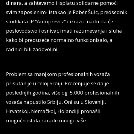
dinara, a zahtevamo i isplatu solidarne pomoći
svim zaposlenim- istakao je Rober Šulc, predsednik
sindikata JP “Autoprevoz” i izrazio nadu da će
poslovodstvo i osnivač imati razumevanja i sluha
kako bi preduzeće normalno funkcionisalo, a
radnici bili zadovoljni.
Problem sa manjkom profesionalnih vozača
prisutan je u celoj Srbiji. Procenjuje se da je
poslednjih godina, više og 5.000 profesionalnih
vozača napustilo Srbiju. Oni su u Sloveniji,
Hrvatskoj, Nemačkoj, Holandiji pronašli
mogućnost da zarade mnogo više.