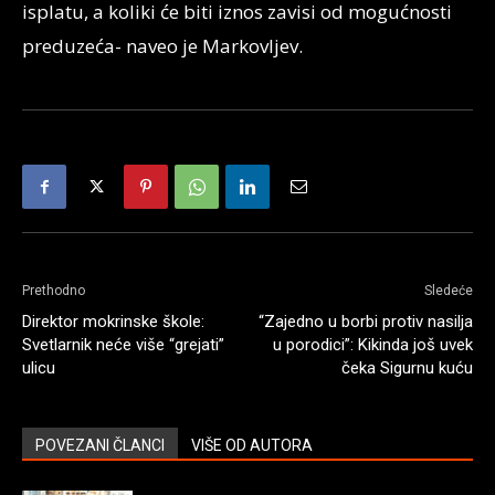
isplatu, a koliki će biti iznos zavisi od mogućnosti
preduzeća- naveo je Markovljev.
Prethodno
Sledeće
Direktor mokrinske škole:
“Zajedno u borbi protiv nasilja
Svetlarnik neće više “grejati”
u porodici”: Kikinda još uvek
ulicu
čeka Sigurnu kuću
POVEZANI ČLANCI
VIŠE OD AUTORA