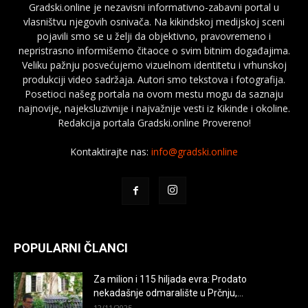
Gradski.online je nezavisni informativno-zabavni portal u
vlasništvu njegovih osnivača. Na kikindskoj medijskoj sceni
pojavili smo se u želji da objektivno, pravovremeno i
nepristrasno informišemo čitaoce o svim bitnim događajima.
Veliku pažnju posvećujemo vizuelnom identitetu i vrhunskoj
produkciji video sadržaja. Autori smo tekstova i fotografija.
Posetioci našeg portala na ovom mestu mogu da saznaju
najnovije, najeksluzivnije i najvažnije vesti iz Kikinde i okoline.
Redakcija portala Gradski.online Provereno!
Kontaktirajte nas:
info@gradski.online
POPULARNI ČLANCI
Za milion i 115 hiljada evra: Prodato
nekadašnje odmaralište u Prčnju,...
12/11/2025