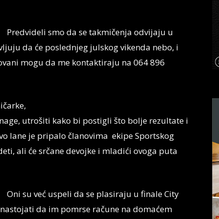
Predvideli smo da se takmičenja odvijaju u
ljuju da će poslednjeg julskog vikenda nebo, i
esovani mogu da me kontaktiraju na 064 896
ičarke,
nage, utrošiti kako bi postigli što bolje rezultate i
tvo lane je pripalo članovima ekipe Sportskog
eti, ali će srčane devojke i mladići ovoga puta
Oni su već uspeli da se plasiraju u finale City
li nastojati da im pomrse račune na domaćem