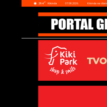
C
29.4
07.08.2026.
Kikinda na dlan
Kikinda