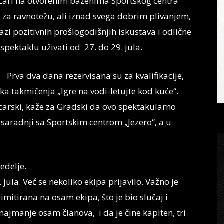
čari na otvorenim bazenima Sportskog centra
 za ravnotežu, ali iznad svega dobrim plivanjem,
zi pozitivnih prošlogodišnjih iskustava i odlične
pektaklu uživati od 27. do 29. jula.
Prva dva dana rezervisana su za kvalifikacije,
ika takmičenja „Igre na vodi-letujte kod kuće“.
carski, kaže za Gradski da ovo spektakularno
saradnji sa Sportskim centrom „Jezero“, a u
edelje.
jula. Već se nekoliko ekipa prijavilo. Važno je
limitirana na osam ekipa, što je bio slučaj i
ajmanje osam članova, i da je čine kapiten, tri