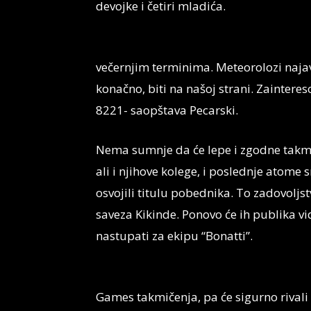
devojke i četiri mladića.
večernjim terminima. Meteorolozi najav
konačno, biti na našoj strani. Zainter
8221- saopštava Pecarski.
Nema sumnje da će lepe i zgodne takm
ali i njihove kolege, i poslednje atome s
osvojili titulu pobednika. To zadovoljs
saveza Kikinde. Ponovo će ih publika vid
nastupati za ekipu “Bonatti”.
Games takmičenja, pa će sigurno riva