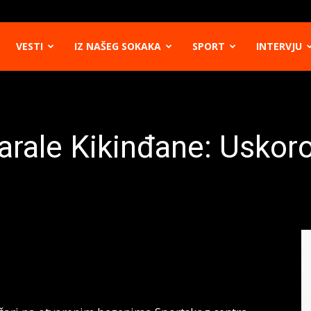
VESTI
IZ NAŠEG SOKAKA
SPORT
INTERVJU
arale Kikinđane: Uskoro