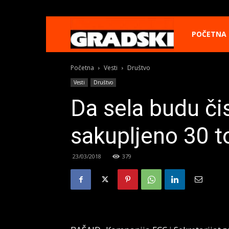
Gradski
POČETNA
Početna
Vesti
Društvo
Online
Vesti
Društvo
Da sela budu čis
Kikinda
sakupljeno 30 
23/03/2018
379