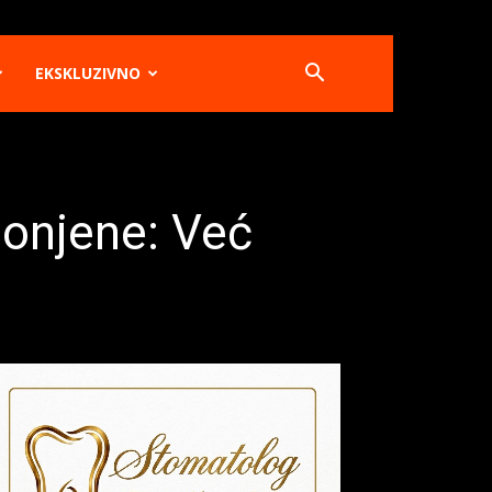
EKSKLUZIVNO
klonjene: Već