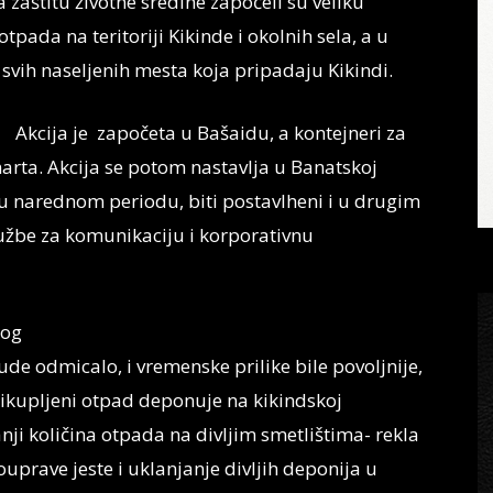
 zaštitu životne sredine započeli su veliku
pada na teritoriji Kikinde i okolnih sela, a u
 svih naseljenih mesta koja pripadaju Kikindi.
Akcija je započeta u Bašaidu, a kontejneri za
marta. Akcija se potom nastavlja u Banatskoj
, u narednom periodu, biti postavlheni i u drugim
lužbe za komunikaciju i korporativnu
tog
e odmicalo, i vremenske prilike bile povoljnije,
 prikupljeni otpad deponuje na kikindskoj
ji količina otpada na divljim smetlištima- rekla
ouprave jeste i uklanjanje divljih deponija u