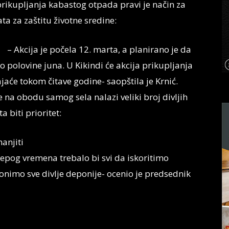
rikupljanja kabastog otpada pravi je način za
ata za zaštitu životne sredine:
– Akcija je počela 12. marta, a planirano je da
polovine juna. U Kikindi će akcija prikupljanja
jaće tokom čitave godine- saopštila je Krnić.
 na obodu samog sela nalazi veliki broj divljih
 biti prioritet:
anjiti
lepog vremena trebalo bi svi da iskoritimo
klonimo sve divlje deponije- ocenio je predsednik