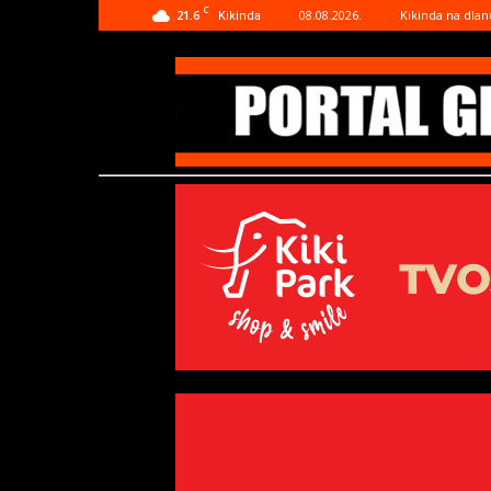
C
21.6
08.08.2026.
Kikinda na dlan
Kikinda