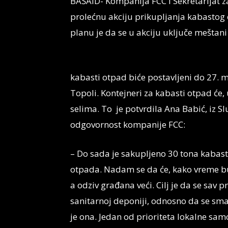
BAŠAID- Kompanija FCC i Sekretarijat za
prolećnu akciju prikupljanja kabastog ot
planu je da se u akciju uključe meštani
kabasti otpad biće postavljeni do 27. 
Topoli. Kontejneri za kabasti otpad će
selima. To je potvrdila Ana Babić, iz S
odgovornost kompanije FCC:
– Do sada je sakupljeno 30 tona kabas
otpada. Nadam se da će, kako vreme bud
a odziv građana veći. Cilj je da se sav
sanitarnoj deponiji, odnosno da se sman
je ona. Jedan od prioriteta lokalne sam