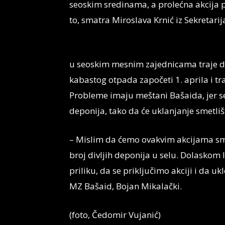
seoskim sredinama, a prolećna akcija p
to, smatra Miroslava Krnić iz Sekretarij
u seoskim mesnim zajednicama traje do 
kabastog otpada započeti 1. aprila i tra
Probleme imaju meštani Bašaida, jer se
deponija, tako da će uklanjanje smetlišta
– Mislim da ćemo ovakvim akcijama sm
broj divljih deponija u selu. Dolaskom 
priliku, da se priključimo akciji i da u
MZ Bašaid, Bojan Mikalački.
(foto, Čedomir Vujanić)