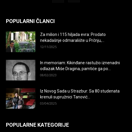
POPULARNI ČLANCI
Za milion i 115 hiljada evra: Prodato
nekadašnje odmaralište u Prčnju,...
12/11/2025
In memoriam: Kikinđane rastužio iznenadni
odlazak Miše Dragina, pamtiće ga po...
08/02/2023
Iz Novog Sada u Strazbur: Sa 80 studenata
krenuli supružnici Tanović...
03/04/2025
POPULARNE KATEGORIJE