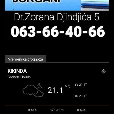
Vremenska prognoza
KIKINDA
Broken Clouds
°
21.1
°
C
21.1
°
21.1
56%
2.3m/s
53%