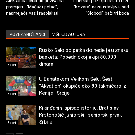
Aleksandar Maletin poziva na
Lidersku poziciju čvrsto drži:
premijeru: “Mačak i petao”,
“Kozara” nezaustavljiva, sad
nasmejaće vas i rasplakati
“Slobodi” beži tri boda
POVEZANI ČLANCI
VIŠE OD AUTORA
Rusko Selo od petka do nedelje u znaku
basketa: Pobedničkoj ekipi 80.000
dinara
Sport
U Banatskom Velikom Selu: Šesti
“Akvatlon” okupiće oko 80 takmičara iz
Kenije i Srbije
Sport
Kikinđanin ispisao istoriju: Bratislav
Krstonošić juniorski i seniorski prvak
Srbije
Sport