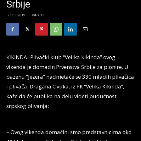
Srbije
23/03/2019
608
KIKINDA- Plivački klub “Velika Kikinda” ovog
vikenda je domaćin Prvenstva Srbije za pionire. U
bazenu “Jezera” nadmetaće se 330 mladih plivačica
i plivača. Dragana Ovuka, iz PK “Velika Kikinda”,
kaže da će publika na delu videti budućnost
srpskog plivanja:
– Ovog vikenda domaćini smo predstavnicima oko