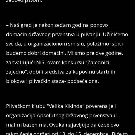
– Naš grad je nakon sedam godina ponovo
domaćin državnog prvenstva u plivanju. Učinićemo
sve da, u organizacionom smislu, položimo ispit i
budemo dobri domaćini. Mi smo pre dve godine,
zahvaljujući NIS- ovom konkursu “Zajednici
zajedno”, dobili sredstva za kupovinu startnih
blokova i plivačkih staza- podseća ona.
Plivačkom klubu “Velika Kikinda” poverena je i
organizacija Apsolutnog državnog prvenstva u
malim bazenima. Ovuka najavljuje da će se ovo
takmičenje održati od 13. do 15. decembra. Biće to