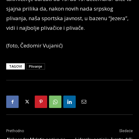
sjajna prilika da, nakon novih nada srpskog
plivanja, naša sportska javnost, u bazenu “Jezera”,
vidi i najbolje plivačice i plivače.
(foto, Čedomir Vujanić)
TAGOVI
Plivanje
Prethodno
Sledeće