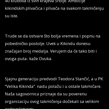
40 klubova iz svih krajeva Srbije. Ambicije
kikindskih plivačica i plivača na svakom takmičenju
su iste.
Trude se da ostvare što bolja vremena i popnu na
pobedničko postolje. Uvek u Kikindu donesu
značajan broj medalja. Verujem da će tako biti i
ovoga puta- kaže Ovuka.
Sjajnu generaciju predvodi Teodora Stančić, a u PK
“Velika Kikinda” nadu polažu i u ostale takmičare.
Naša sagovornica priznaje da su poverenu
organizaciju ovog takmičenja dočekali sa velikim
zadovoljstvom: