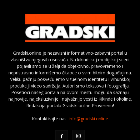
Gradski.online je nezavisni informativno-zabavni portal u
vlasništvu njegovih osnivača. Na kikindskoj medijskoj sceni
pojavili smo se u želji da objektivno, pravovremeno i
nepristrasno informišemo čitaoce o svim bitnim događajima.
Veliku pažnju posvećujemo vizuelnom identitetu i vrhunskoj
produkciji video sadržaja. Autori smo tekstova i fotografija.
Posetioci našeg portala na ovom mestu mogu da saznaju
najnovije, najeksluzivnije i najvažnije vesti iz Kikinde i okoline.
Redakcija portala Gradski.online Provereno!
Kontaktirajte nas:
info@gradski.online