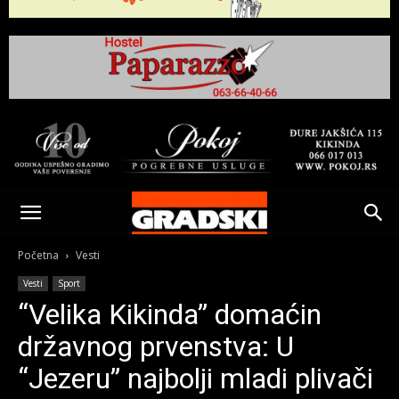
Gradski
Online
Početna
Vesti
Vesti
Sport
Kikinda
“Velika Kikinda” domaćin
državnog prvenstva: U
“Jezeru” najbolji mladi plivači