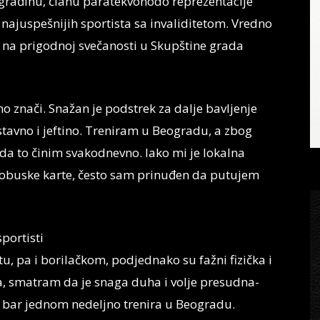
građinu, članu paratekvonodo reprezentacije
 najuspešnijih sportista sa invaliditetom. Vredno
a na prigodnoj svečanosti u Skupštine grada
 znači. Snažan je podstrek za dalje bavljenje
tavno i jeftino. Treniram u Beogradu, a zbog
a to činim svakodnevno. Iako mi je lokalna
obuske karte, često sam prinuđen da putujem
sportisti
 pa i borilačkom, podjednako su fažni fizička i
da, smatram da je snaga duha i volje presudna-
da bar jednom nedeljno trenira u Beogradu.