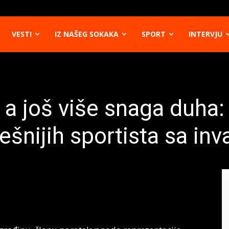
VESTI
IZ NAŠEG SOKAKA
SPORT
INTERVJU
 a još više snaga duha: 
šnijih sportista sa inv