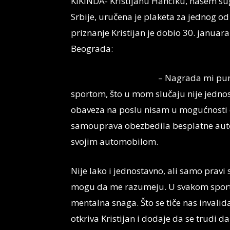
KIKINDA- Kristijanu Hanciku, našem su
Srbije, uručena je plaketa za jednog od
priznanje Kristijan je dobio 30. januar
Beograda:
– Nagrada mi puno
sportom, što u mom slučaju nije jednos
obaveza na poslu nisam u mogućnosti d
samouprava obezbedila besplatne aut
svojim automobilom.
Nije lako i jednostavno, ali samo pravi 
mogu da me razumeju. U svakom sportu,
mentalna snaga. Što se tiče nas invali
otkriva Kristijan i dodaje da se trudi 