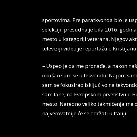
sportovima. Pre paratkvonda bio je usp
selekciji, presudna je bila 2016. godin
mesto u kategoriji veterana. Njegov akt
televiziji video je reportažu o Kristijan
– Uspeo je da me pronađe, a nakon na
okušao sam se u tekvondu. Najpre sam
sam se fokusirao isključivo na tekvond
sam lane, na Evropskom prvenstvu u Buga
mesto. Naredno veliko takmičenja me o
najverovatnije će se održati u Italiji.