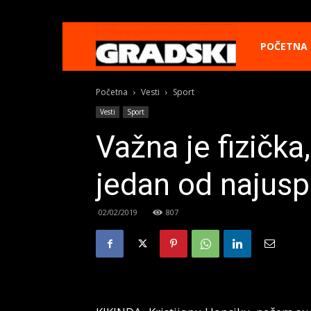
Gradski
POČETNA
Početna
Vesti
Sport
Online
Vesti
Sport
Važna je fizička,
Kikinda
jedan od najuspe
02/02/2019
807