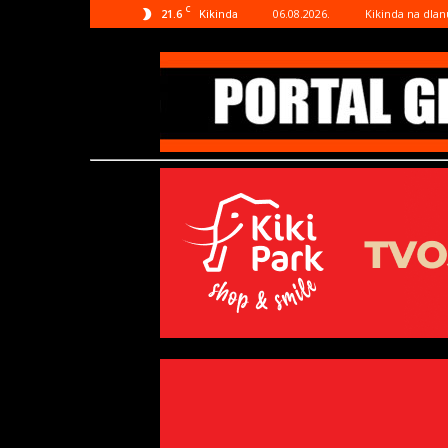
C
21.6
06.08.2026.
Kikinda na dlan
Kikinda