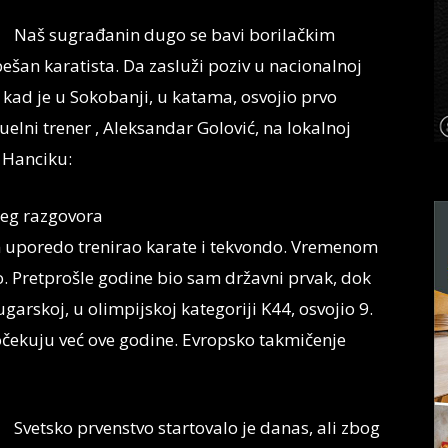
Naš sugrađanin dugo se bavi borilačkim
ešan karatista. Da zasluži poziv u nacionalnoj
a kad je u Sokobanji, u katama, osvojio prvo
uelni trener , Aleksandar Golović, na lokalnoj
u Hanciku:
šeg razgovora
 uporedo trenirao karate i tekvondo. Vremenom
o. Pretprošle godine bio sam državni prvak, dok
rskoj, u olimpijskoj kategoriji K44, osvojio 9.
čekuju već ove godine. Evropsko takmičenje
Svetsko prvenstvo startovalo je danas, ali zbog