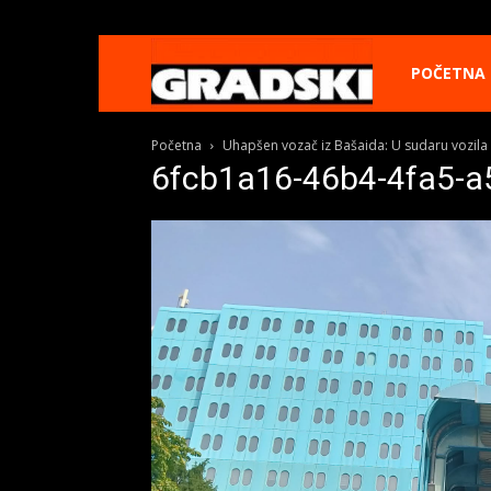
Gradski
POČETNA
Početna
Uhapšen vozač iz Bašaida: U sudaru vozila 
Online
6fcb1a16-46b4-4fa5-a
Kikinda