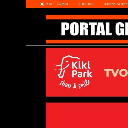
C
23.8
08.08.2026.
Kikinda na dlan
Kikinda