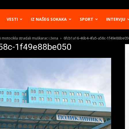
VESTI
IZ NAŠEG SOKAKA
SPORT
INTERVJU
i motocikla stradali muškarac i žena
6fcb1a16-46b4-4fa5-a58c-1f49e88be05
58c-1f49e88be050