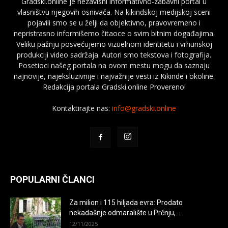
Gradski.online je nezavisni informativno-zabavni portal u
vlasništvu njegovih osnivača. Na kikindskoj medijskoj sceni
pojavili smo se u želji da objektivno, pravovremeno i
nepristrasno informišemo čitaoce o svim bitnim događajima.
Veliku pažnju posvećujemo vizuelnom identitetu i vrhunskoj
produkciji video sadržaja. Autori smo tekstova i fotografija.
Posetioci našeg portala na ovom mestu mogu da saznaju
najnovije, najeksluzivnije i najvažnije vesti iz Kikinde i okoline.
Redakcija portala Gradski.online Provereno!
Kontaktirajte nas:
info@gradski.online
POPULARNI ČLANCI
Za milion i 115 hiljada evra: Prodato
nekadašnje odmaralište u Prčnju,...
12/11/2025