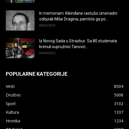
In memoriam: Kikinđane rastužio iznenadni
odlazak Miše Dragina, pamtiće ga po...
08/02/2023
Iz Novog Sada u Strazbur: Sa 80 studenata
krenuli supružnici Tanović...
03/04/2025
POPULARNE KATEGORIJE
Vesti
8504
Društvo
5008
Sport
3102
×
Kultura
1337
Hronika
1234