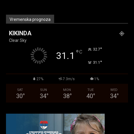
Vremenska prognoza
KIKINDA
Clear Sky
°
32.7
°
C
31.1
°
31.1
27%
7.3m/s
1%
SAT
SUN
MON
TUE
WED
30
°
34
°
38
°
40
°
34
°