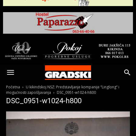
Gradski
Online
Početna
U kikindskoj NSZ: Predstavljanje kompanije “Linglong” i
mogućnosti zapošljavanja
DSC_0951-w1024-h800
DSC_0951-w1024-h800
Kikinda