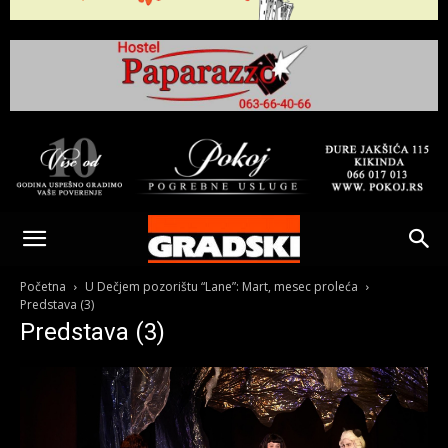
Gradski
Online
Početna
U Dečjem pozorištu “Lane”: Mart, mesec proleća
Predstava (3)
Predstava (3)
Kikinda