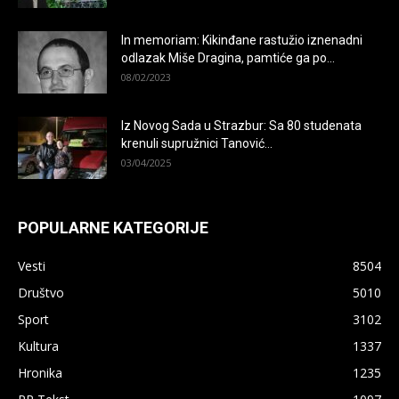
In memoriam: Kikinđane rastužio iznenadni
odlazak Miše Dragina, pamtiće ga po...
08/02/2023
Iz Novog Sada u Strazbur: Sa 80 studenata
krenuli supružnici Tanović...
03/04/2025
POPULARNE KATEGORIJE
Vesti
8504
Društvo
5010
Sport
3102
Kultura
1337
Hronika
1235