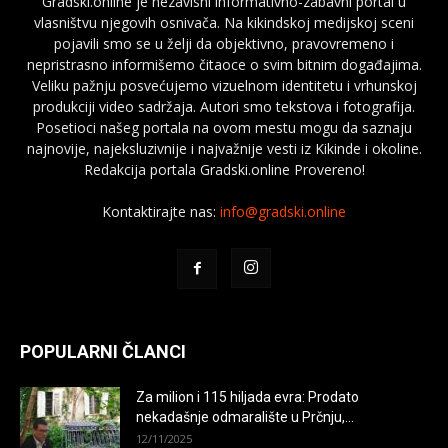
Gradski.online je nezavisni informativno-zabavni portal u
vlasništvu njegovih osnivača. Na kikindskoj medijskoj sceni
pojavili smo se u želji da objektivno, pravovremeno i
nepristrasno informišemo čitaoce o svim bitnim događajima.
Veliku pažnju posvećujemo vizuelnom identitetu i vrhunskoj
produkciji video sadržaja. Autori smo tekstova i fotografija.
Posetioci našeg portala na ovom mestu mogu da saznaju
najnovije, najeksluzivnije i najvažnije vesti iz Kikinde i okoline.
Redakcija portala Gradski.online Provereno!
Kontaktirajte nas:
info@gradski.online
POPULARNI ČLANCI
Za milion i 115 hiljada evra: Prodato
nekadašnje odmaralište u Prčnju,...
12/11/2025