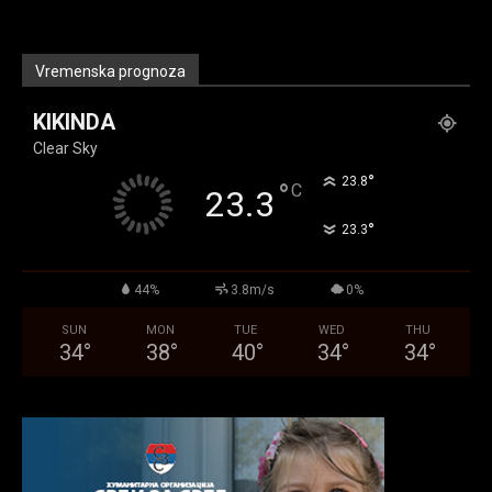
Vremenska prognoza
KIKINDA
Clear Sky
°
23.8
°
C
23.3
°
23.3
44%
3.8m/s
0%
SUN
MON
TUE
WED
THU
34
°
38
°
40
°
34
°
34
°