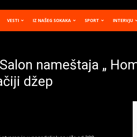
VESTI
IZ NAŠEG SOKAKA
SPORT
INTERVJU
 Salon nameštaja „ Hom
ačiji džep