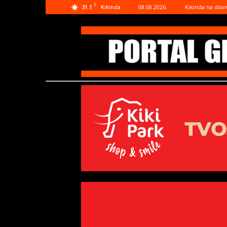
C
31.1
08.08.2026.
Kikinda na dlan
Kikinda