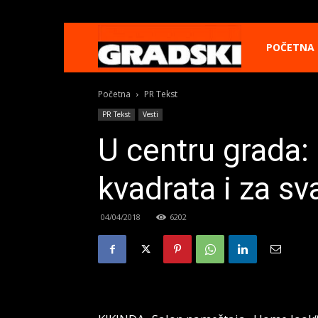
Gradski
POČETNA
Početna
PR Tekst
Online
PR Tekst
Vesti
U centru grada:
Kikinda
kvadrata i za sv
04/04/2018
6202