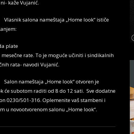
ni- kaže Vujanić.
Vlasnik salona nameštaja „Home look“ ističe
ćanjem:
da plate
i mesečne rate. To je moguće učiniti i sindikalnih
čnih rata- navodi Vujanić.
Salon nameštaja „Home look“ otvoren je
k će subotom raditi od 8 do 12 sati. Sve dodatne
fon 0230/501-316. Oplemenite vaš stambeni i
jem u novootvorenom salonu „Home look“.