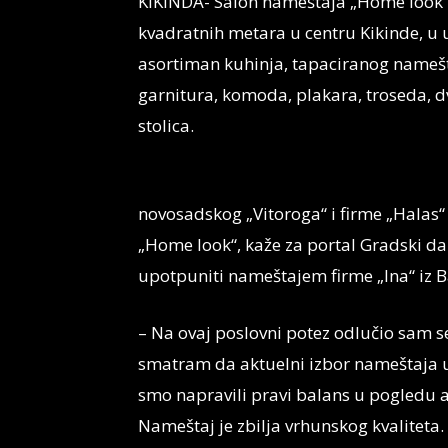
KIKINDA- Salon nameštaja „Home look“ 
kvadratnih metara u centru Kikinde, u u
asortiman kuhinja, tapaciranog nameštaj
garnitura, komoda, plakara, troseda, dvo
stolica.
novosadskog „Vitoroga“ i firme „Halas“ 
„Home look“, kaže za portal Gradski da 
upotpuniti nameštajem firme „Ina“ iz B
– Na ovaj poslovni potez odlučio sam se
smatram da aktuelni izbor nameštaja u
smo napravili pravi balans u pogledu 
Nameštaj je zbilja vrhunskog kvaliteta.