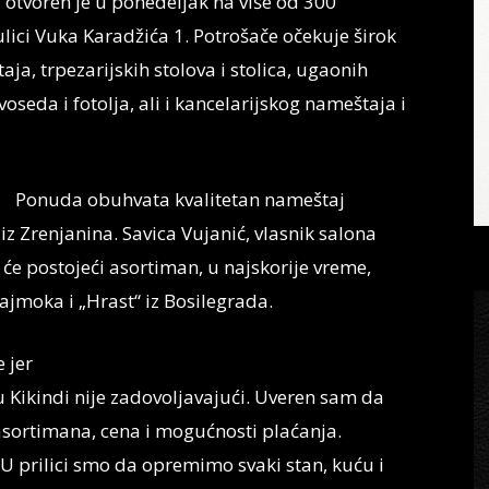
otvoren je u ponedeljak na više od 300
lici Vuka Karadžića 1. Potrošače očekuje širok
a, trpezarijskih stolova i stolica, ugaonih
seda i fotolja, ali i kancelarijskog nameštaja i
Ponuda obuhvata kvalitetan nameštaj
iz Zrenjanina. Savica Vujanić, vlasnik salona
će postojeći asortiman, u najskorije vreme,
ajmoka i „Hrast“ iz Bosilegrada.
 jer
 Kikindi nije zadovoljavajući. Uveren sam da
asortimana, cena i mogućnosti plaćanja.
 U prilici smo da opremimo svaki stan, kuću i