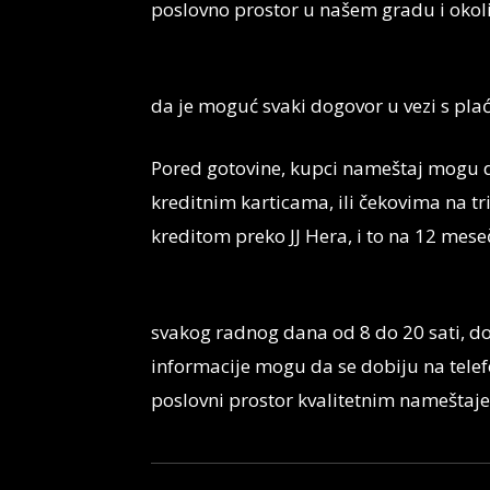
poslovno prostor u našem gradu i okoli
da je moguć svaki dogovor u vezi s pla
Pored gotovine, kupci nameštaj mogu 
kreditnim karticama, ili čekovima na tr
kreditom preko JJ Hera, i to na 12 mese
svakog radnog dana od 8 do 20 sati, do
informacije mogu da se dobiju na tele
poslovni prostor kvalitetnim namešta