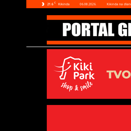
C
21.6
06.08.2026.
Kikinda na dlan
Kikinda