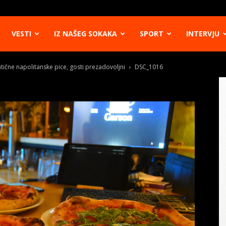
VESTI
IZ NAŠEG SOKAKA
SPORT
INTERVJU
ične napolitanske pice, gosti prezadovoljni
DSC_1016