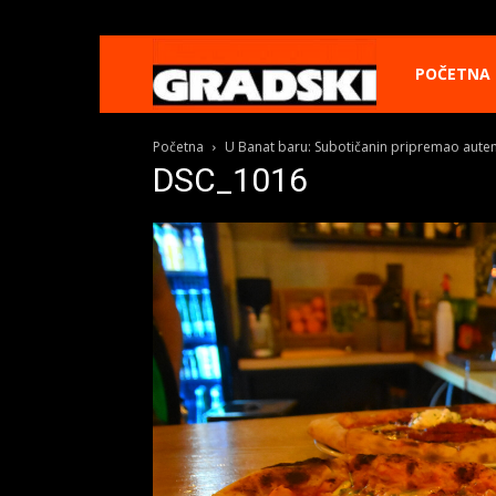
Gradski
POČETNA
Početna
U Banat baru: Subotičanin pripremao autent
Online
DSC_1016
Kikinda