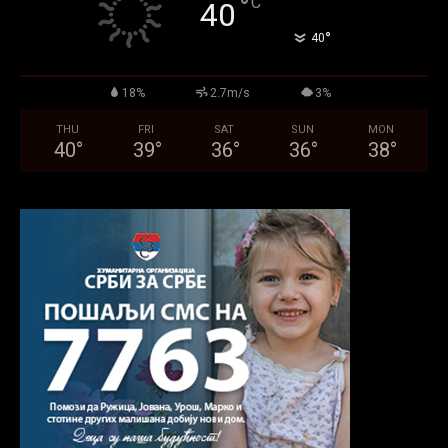
°
C
40
°
40
18%
2.7m/s
3%
THU
FRI
SAT
SUN
MON
40
°
39
°
36
°
36
°
38
°