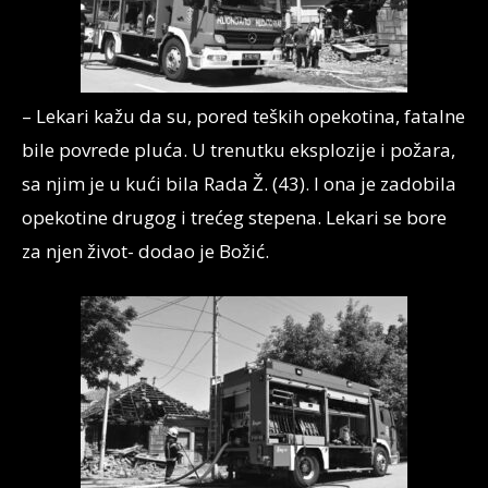
– Lekari kažu da su, pored teških opekotina, fatalne
bile povrede pluća. U trenutku eksplozije i požara,
sa njim je u kući bila Rada Ž. (43). I ona je zadobila
opekotine drugog i trećeg stepena. Lekari se bore
za njen život- dodao je Božić.