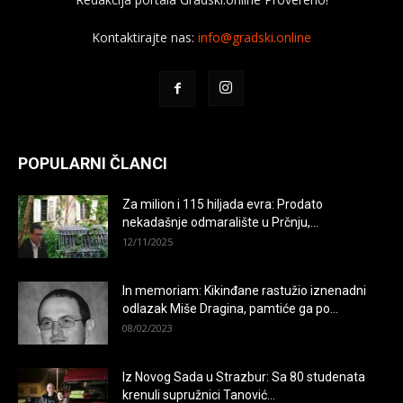
Kontaktirajte nas:
info@gradski.online
POPULARNI ČLANCI
Za milion i 115 hiljada evra: Prodato
nekadašnje odmaralište u Prčnju,...
12/11/2025
In memoriam: Kikinđane rastužio iznenadni
odlazak Miše Dragina, pamtiće ga po...
08/02/2023
Iz Novog Sada u Strazbur: Sa 80 studenata
krenuli supružnici Tanović...