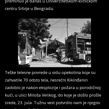
preminuo je danas u Univerzitetskom kliničkom
centru Srbije u Beogradu.
Teške telesne povrede u vidu opekotina koje su
zahvatile 70 odsto tela, nesrećni Kikinđanin
zadobio je nakon eksplozije i požara u porodičnoj
kući, u ulici Miloša Velikog, do koje je došlo prošle
srede, 23. jula. Tužnu vest potvrdio nam je njegov