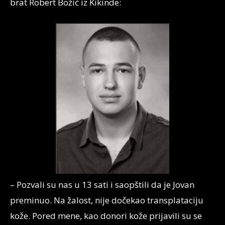
brat Robert Božić iz Kikinde:
– Pozvali su nas u 13 sati i saopštili da je Jovan
preminuo. Na žalost, nije dočekao transplataciju
kože. Pored mene, kao donori kože prijavili su se