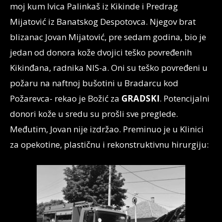
moj kum Ivica Palinkaš iz Kikinde i Predrag
Mijatović iz Banatskog Despotovca. Njegov brat
blizanac Jovan Mijatović, pre sedam godina, bio je
jedan od donora kože dvojici teško povređenih
Kikinđana, radnika NIS-a. Oni su teško povređeni u
požaru na naftnoj bušotini u Bradarcu kod
Požarevca- rekao je Božić za
GRADSKI
. Potencijalni
donori kože u sredu su prošli sve preglede.
Međutim, Jovan nije izdržao. Preminuo je u Klinici
za opekotine, plastičnu i rekonstruktivnu hirurgiju: