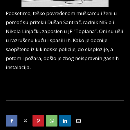
Podsetimo, teško povređenom muškarcu i ženi u
pomoć su pritekli Dušan Santrač, radnik NIS-a i
Nikola Linjački, zaposlen u JP “Toplana”. Oni su ušli
u razrušenu kuću i spasili ih. Kako je docnije
saopšteno iz kikindske policije, do eksplozije, a
potom i požara, došlo je zbog neispravnih gasnih
instalacija.