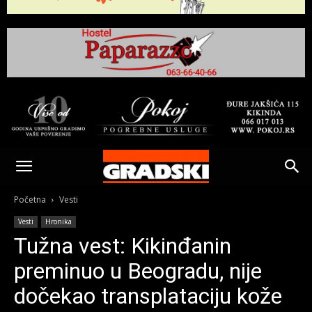
Gradski
Online
Početna
Vesti
Vesti
Hronika
Kikinda
Tužna vest: Kikinđanin
preminuo u Beogradu, nije
dočekao transplataciju kože