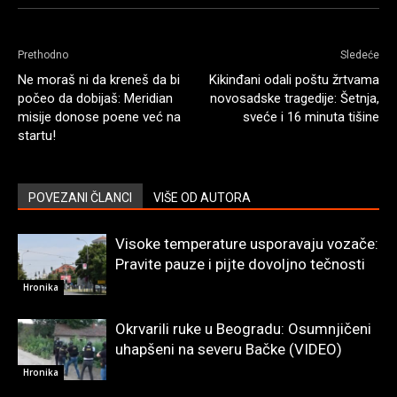
Prethodno
Sledeće
Ne moraš ni da kreneš da bi
Kikinđani odali poštu žrtvama
počeo da dobijaš: Meridian
novosadske tragedije: Šetnja,
misije donose poene već na
sveće i 16 minuta tišine
startu!
POVEZANI ČLANCI
VIŠE OD AUTORA
Visoke temperature usporavaju vozače:
Pravite pauze i pijte dovoljno tečnosti
Hronika
Okrvarili ruke u Beogradu: Osumnjičeni
uhapšeni na severu Bačke (VIDEO)
Hronika