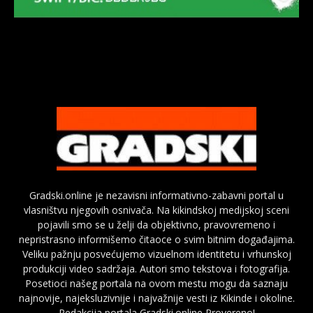
Gradski.online je nezavisni informativno-zabavni portal u
vlasništvu njegovih osnivača. Na kikindskoj medijskoj sceni
pojavili smo se u želji da objektivno, pravovremeno i
nepristrasno informišemo čitaoce o svim bitnim događajima.
Veliku pažnju posvećujemo vizuelnom identitetu i vrhunskoj
produkciji video sadržaja. Autori smo tekstova i fotografija.
Posetioci našeg portala na ovom mestu mogu da saznaju
najnovije, najeksluzivnije i najvažnije vesti iz Kikinde i okoline.
Redakcija portala Gradski.online Provereno!