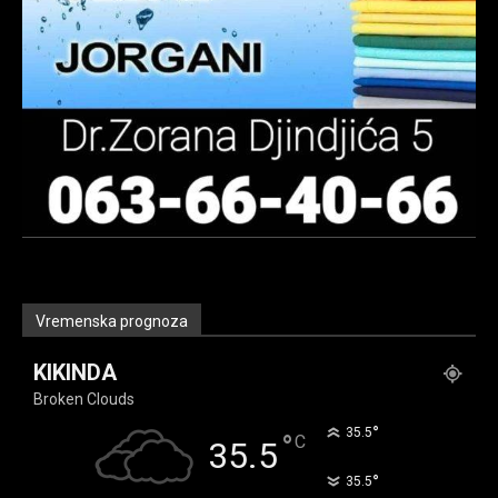
Vremenska prognoza
KIKINDA
Broken Clouds
°
35.5
°
C
35.5
°
35.5