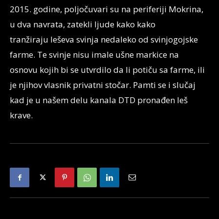
2015. godine, poljočuvari su na periferiji Mokrina,
u dva navrata, zatekli ljude kako kako
tranžiraju leševa svinja nedaleko od svinjogojske
farme. Te svinje nisu imale ušne markice na
osnovu kojih bi se utvrdilo da li potiču sa farme, ili
je njihov vlasnik privatni stočar. Pamti se i slučaj
kad je u našem delu kanala DTD pronađen leš
krave.