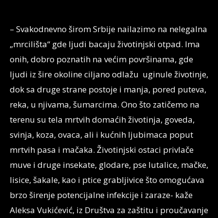
– Svakodnevno širom Srbije nailazimo na nelegalna
„mrcilišta“ gde ljudi bacaju životinjski otpad. Ima
onih, dobro poznatih na većim površinama, gde
ljudi iz šire okoline ciljano odlažu uginule životinje,
dok sa druge strane postoje i manja, pored puteva,
reka, u njivama, šumarcima. Ono što zatičemo na
terenu su tela mrtvih domaćih životinja, goveda,
svinja, koza, ovaca, ali i kućnih ljubimaca poput
mrtvih pasa i mačaka. Životinjski ostaci privlače
muve i druge insekate, glodare, pse lutalice, mačke,
lisice, šakale, kao i ptice grabljivice što omogućava
brzo širenje potencijalne infekcije i zaraze- kaže
Aleksa Vukićević, iz Društva za zaštitu i proučavanje