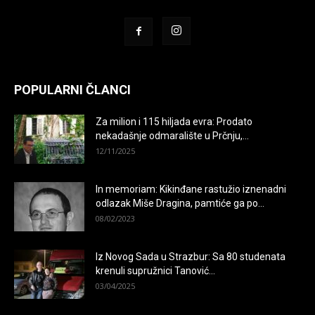
POPULARNI ČLANCI
Za milion i 115 hiljada evra: Prodato
nekadašnje odmaralište u Prčnju,...
12/11/2025
In memoriam: Kikinđane rastužio iznenadni
odlazak Miše Dragina, pamtiće ga po...
08/02/2023
Iz Novog Sada u Strazbur: Sa 80 studenata
krenuli supružnici Tanović...
03/04/2025