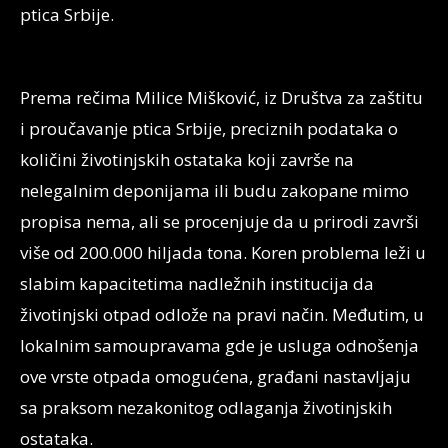
ptica Srbije.
Prema rečima Milice Mišković, iz Društva za zaštitu
i proučavanje ptica Srbije, preciznih podataka o
količini životinjskih ostataka koji završe na
nelegalnim deponijama ili budu zakopane mimo
propisa nema, ali se procenjuje da u prirodi završi
više od 200.000 hiljada tona. Koren problema leži u
slabim kapacitetima nadležnih institucija da
životinjski otpad odlože na pravi način. Međutim, u
lokalnim samoupravama gde je usluga odnošenja
ove vrste otpada omogućena, građani nastavljaju
sa praksom nezakonitog odlaganja životinjskih
ostataka.