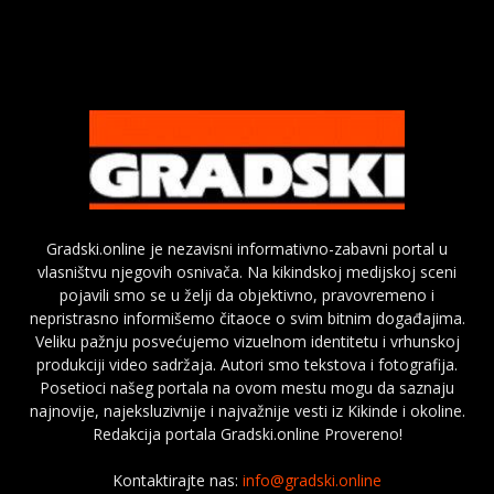
Gradski.online je nezavisni informativno-zabavni portal u
vlasništvu njegovih osnivača. Na kikindskoj medijskoj sceni
pojavili smo se u želji da objektivno, pravovremeno i
nepristrasno informišemo čitaoce o svim bitnim događajima.
Veliku pažnju posvećujemo vizuelnom identitetu i vrhunskoj
produkciji video sadržaja. Autori smo tekstova i fotografija.
Posetioci našeg portala na ovom mestu mogu da saznaju
najnovije, najeksluzivnije i najvažnije vesti iz Kikinde i okoline.
Redakcija portala Gradski.online Provereno!
Kontaktirajte nas:
info@gradski.online