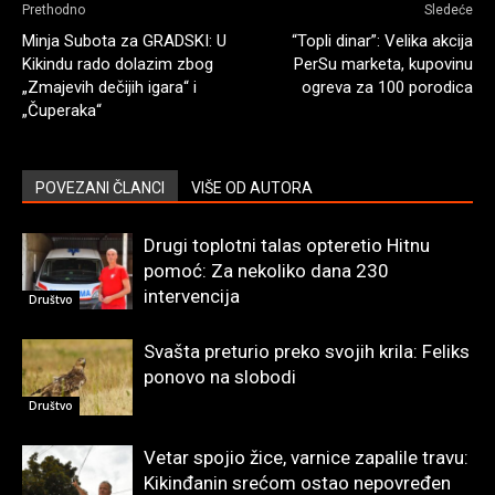
Prethodno
Sledeće
Minja Subota za GRADSKI: U
“Topli dinar”: Velika akcija
Kikindu rado dolazim zbog
PerSu marketa, kupovinu
„Zmajevih dečijih igara“ i
ogreva za 100 porodica
„Čuperaka“
POVEZANI ČLANCI
VIŠE OD AUTORA
Drugi toplotni talas opteretio Hitnu
pomoć: Za nekoliko dana 230
intervencija
Društvo
Svašta preturio preko svojih krila: Feliks
ponovo na slobodi
Društvo
Vetar spojio žice, varnice zapalile travu:
Kikinđanin srećom ostao nepovređen