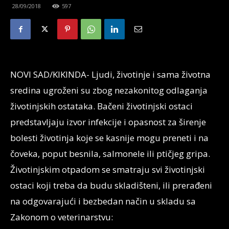
28/09/2018
597
NOVI SAD/KIKINDA- Ljudi, životinje i sama životna
sredina ugroženi su zbog nezakonitog odlaganja
životinjskih ostataka. Bačeni životinjski ostaci
predstavljaju izvor infekcije i opasnost za širenje
bolesti životinja koje se kasnije mogu preneti i na
čoveka, poput besnila, salmonele ili ptičjeg gripa.
Životinjskim otpadom se smatraju svi životinjski
ostaci koji treba da budu skladišteni, ili prerađeni
na odgovarajući i bezbedan način u skladu sa
Zakonom o veterinarstvu: