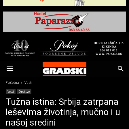
Gradski
Online
Početna
Vesti
Vesti
Društvo
Kikinda
Tužna istina: Srbija zatrpana
leševima životinja, mučno i u
našoj sredini