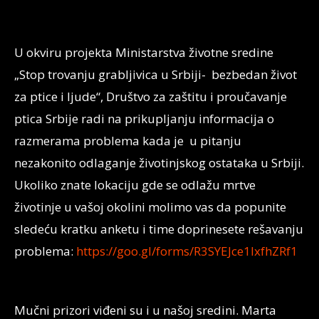
U okviru projekta Ministarstva životne sredine
„Stop trovanju grabljivica u Srbiji- bezbedan život
za ptice i ljude“, Društvo za zaštitu i proučavanje
ptica Srbije radi na prikupljanju informacija o
razmerama problema kada je u pitanju
nezakonito odlaganje životinjskog ostataka u Srbiji.
Ukoliko znate lokaciju gde se odlažu mrtve
životinje u vašoj okolini molimo vas da popunite
sledeću kratku anketu i time doprinesete rešavanju
problema:
https://goo.gl/forms/R3SYEJce1lxfhZRf1
Mučni prizori viđeni su i u našoj sredini. Marta