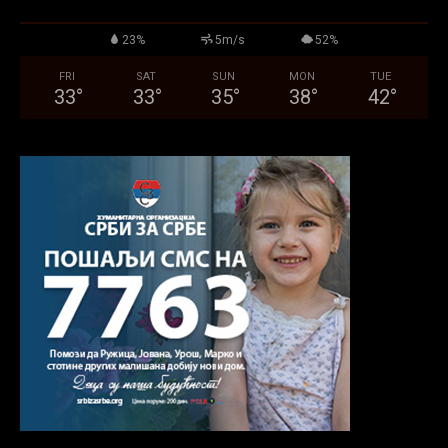
23%
5m/s
52%
FRI
SAT
SUN
MON
TUE
33
°
33
°
35
°
38
°
42
°