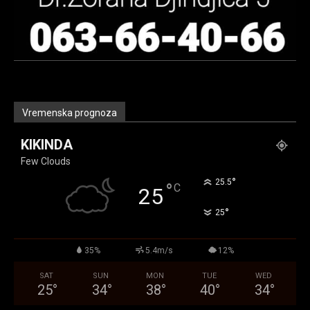
Vremenska prognoza
KIKINDA
Few Clouds
°
25.5
°
C
25
°
25
35%
5.4m/s
12%
SAT
SUN
MON
TUE
WED
25
°
34
°
38
°
40
°
34
°