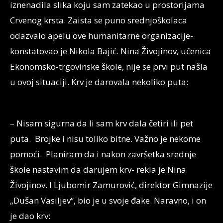
iznenadila slika koju sam zatekao u prostorijama
Crvenog krsta. Zaista se puno srednjoškolaca
odazvalo apelu ove humanitarne organizacije-
konstatovao je Nikola Bajić. Nina Živojinov, učenica
Ekonomsko-trgovinske škole, nije se prvi put našla
u ovoj situaciji. Krv je darovala nekoliko puta:
– Nisam sigurna da li sam krv dala četiri ili pet
puta. Brojke i nisu toliko bitne. Važno je nekome
pomoći. Planiram da i nakon završetka srednje
škole nastavim da darujem krv- rekla je Nina
Živojinov. I Ljubomir Zamurović, direktor Gimnazije
„Dušan Vasiljev“, bio je u svoje đake. Naravno, i on
je dao krv: