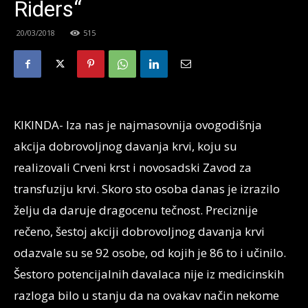
Riders“
20/03/2018
515
KIKINDA- Iza nas je najmasovnija ovogodišnja
akcija dobrovoljnog davanja krvi, koju su
realizovali Crveni krst i novosadski Zavod za
transfuziju krvi. Skoro sto osoba danas je izrazilo
želju da daruje dragocenu tečnost. Preciznije
rečeno, šestoj akciji dobrovoljnog davanja krvi
odazvale su se 92 osobe, od kojih je 86 to i učinilo.
Šestoro potencijalnih davalaca nije iz medicinskih
razloga bilo u stanju da na ovakav način nekome