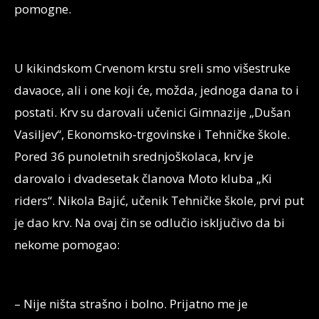
pomogne.
U kikindskom Crvenom krstu sreli smo višestruke
davaoce, ali i one koji će, možda, jednoga dana to i
postati. Krv su darovali učenici Gimnazije „Dušan
Vasiljev“, Ekonomsko-trgovinske i Tehničke škole.
Pored 36 punoletnih srednjoškolaca, krv je
darovalo i dvadesetak članova Moto kluba „Ki
riders“. Nikola Bajić, učenik Tehničke škole, prvi put
je dao krv. Na ovaj čin se odlučio isključivo da bi
nekome pomogao:
– Nije ništa strašno i bolno. Prijatno me je