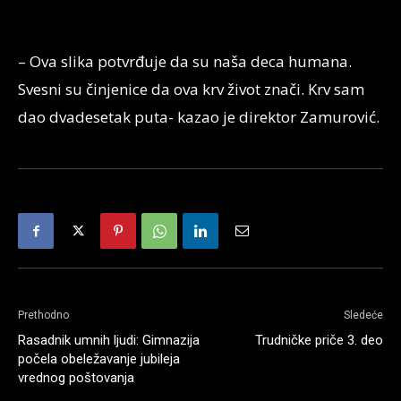
– Ova slika potvrđuje da su naša deca humana.
Svesni su činjenice da ova krv život znači. Krv sam
dao dvadesetak puta- kazao je direktor Zamurović.
Prethodno
Sledeće
Rasadnik umnih ljudi: Gimnazija
Trudničke priče 3. deo
počela obeležavanje jubileja
vrednog poštovanja