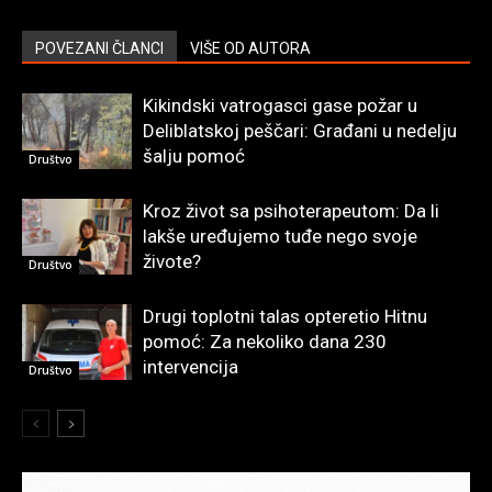
POVEZANI ČLANCI
VIŠE OD AUTORA
Kikindski vatrogasci gase požar u
Deliblatskoj peščari: Građani u nedelju
šalju pomoć
Društvo
Kroz život sa psihoterapeutom: Da li
lakše uređujemo tuđe nego svoje
živote?
Društvo
Drugi toplotni talas opteretio Hitnu
pomoć: Za nekoliko dana 230
intervencija
Društvo