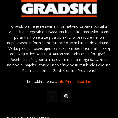
Gradski.online je nezavisni informativno-zabavni portal u
vlasništvu njegovih osnivača. Na kikindskoj medijskoj sceni
pojavili smo se u želji da objektivno, pravovremeno i
nepristrasno informišemo čitaoce o svim bitnim događajima.
Veliku pažnju posvećujemo vizuelnom identitetu i vrhunskoj
produkciji video sadržaja. Autori smo tekstova i fotografija.
Posetioci našeg portala na ovom mestu mogu da saznaju
najnovije, najeksluzivnije i najvažnije vesti iz Kikinde i okoline.
Redakcija portala Gradski.online Provereno!
Kontaktirajte nas:
info@gradski.online