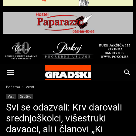
Gradski
Online
Početna
Vesti
Vesti
Društvo
Kikinda
Svi se odazvali: Krv darovali
srednjoškolci, višestruki
davaoci, ali i članovi „Ki