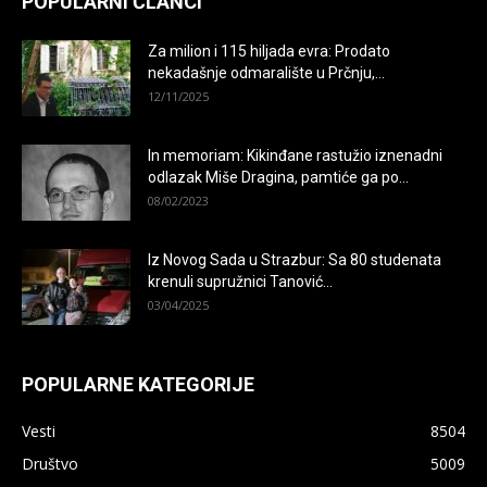
POPULARNI ČLANCI
Za milion i 115 hiljada evra: Prodato
nekadašnje odmaralište u Prčnju,...
12/11/2025
In memoriam: Kikinđane rastužio iznenadni
odlazak Miše Dragina, pamtiće ga po...
08/02/2023
Iz Novog Sada u Strazbur: Sa 80 studenata
krenuli supružnici Tanović...
03/04/2025
POPULARNE KATEGORIJE
Vesti
8504
Društvo
5009