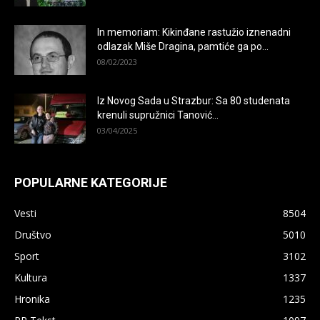
In memoriam: Kikinđane rastužio iznenadni
odlazak Miše Dragina, pamtiće ga po...
08/02/2023
Iz Novog Sada u Strazbur: Sa 80 studenata
krenuli supružnici Tanović...
03/04/2025
POPULARNE KATEGORIJE
Vesti
8504
Društvo
5010
Sport
3102
Kultura
1337
Hronika
1235