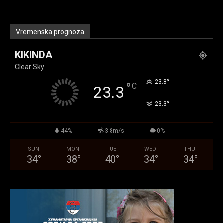
Vremenska prognoza
KIKINDA
Clear Sky
°
23.8
°
C
23.3
°
23.3
44%
3.8m/s
0%
SUN
MON
TUE
WED
THU
34
°
38
°
40
°
34
°
34
°