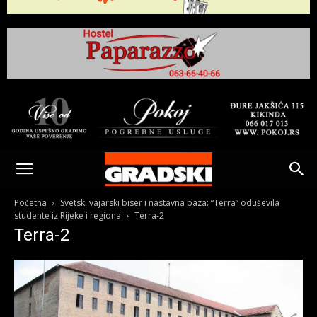
Gradski
Online
Početna
Svetski vajarski biser i nastavna baza: “Terra” oduševila
studente iz Rijeke i regiona
Terra-2
Terra-2
Kikinda