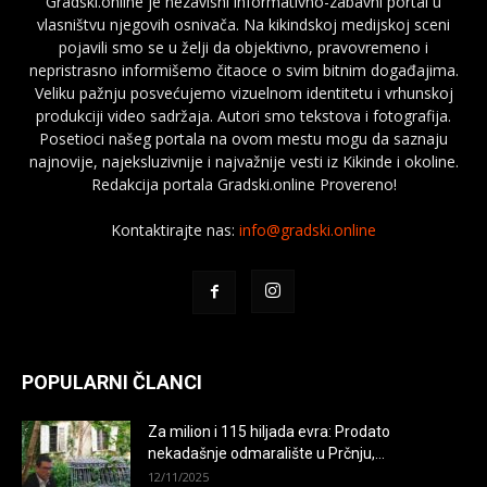
Gradski.online je nezavisni informativno-zabavni portal u
vlasništvu njegovih osnivača. Na kikindskoj medijskoj sceni
pojavili smo se u želji da objektivno, pravovremeno i
nepristrasno informišemo čitaoce o svim bitnim događajima.
Veliku pažnju posvećujemo vizuelnom identitetu i vrhunskoj
produkciji video sadržaja. Autori smo tekstova i fotografija.
Posetioci našeg portala na ovom mestu mogu da saznaju
najnovije, najeksluzivnije i najvažnije vesti iz Kikinde i okoline.
Redakcija portala Gradski.online Provereno!
Kontaktirajte nas:
info@gradski.online
POPULARNI ČLANCI
Za milion i 115 hiljada evra: Prodato
nekadašnje odmaralište u Prčnju,...
12/11/2025