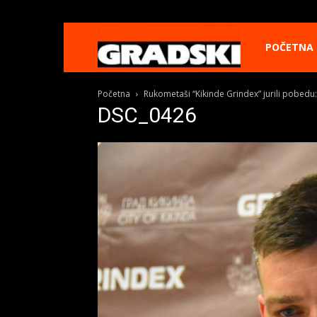
Gradski
POČETNA
Početna
Rukometaši “Kikinde Grindex” jurili pobedu:
Online
DSC_0426
Kikinda