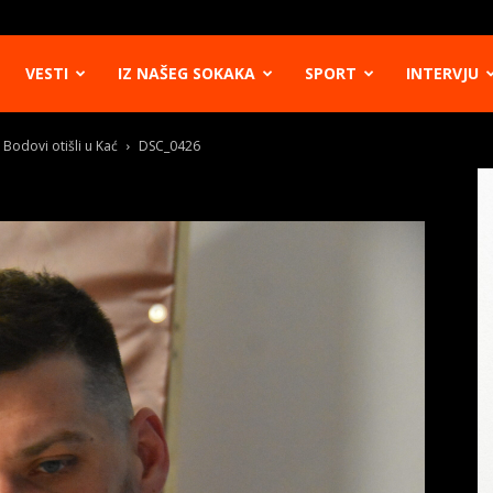
VESTI
IZ NAŠEG SOKAKA
SPORT
INTERVJU
 Bodovi otišli u Kać
DSC_0426