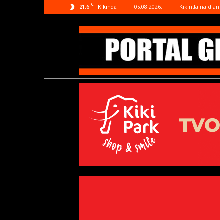
C
21.6
06.08.2026.
Kikinda na dlan
Kikinda