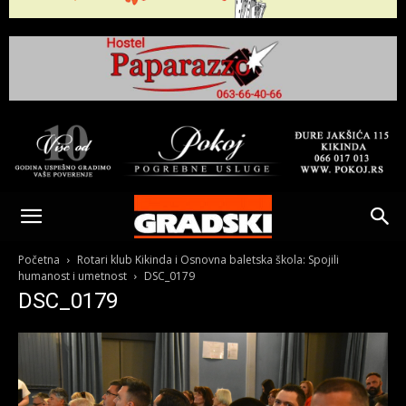
Gradski
Online
Početna
Rotari klub Kikinda i Osnovna baletska škola: Spojili
humanost i umetnost
DSC_0179
DSC_0179
Kikinda