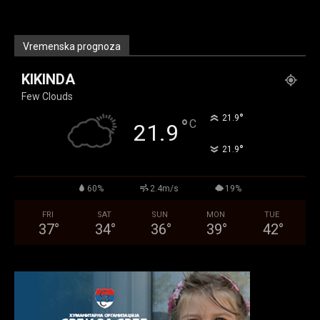
Vremenska prognoza
KIKINDA
Few Clouds
°
21.9
°
C
21.9
°
21.9
60%
2.4m/s
19%
FRI
SAT
SUN
MON
TUE
37
°
34
°
36
°
39
°
42
°