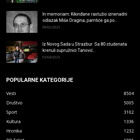
In memoriam: Kikinđane rastužio iznenadni
odlazak Miše Dragina, pamtiće ga po...
08/02/2023
Iz Novog Sada u Strazbur: Sa 80 studenata
krenuli supružnici Tanović...
03/04/2025
POPULARNE KATEGORIJE
Vesti
8504
Društvo
5005
Sport
3102
Kultura
1336
Hronika
1232