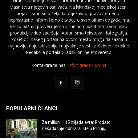
Gradski.online je nezavisni informativno-zabavni portal u
vlasništvu njegovih osnivača. Na kikindskoj medijskoj sceni
pojavili smo se u želji da objektivno, pravovremeno i
nepristrasno informišemo čitaoce o svim bitnim događajima.
Veliku pažnju posvećujemo vizuelnom identitetu i vrhunskoj
produkciji video sadržaja. Autori smo tekstova i fotografija.
Posetioci našeg portala na ovom mestu mogu da saznaju
najnovije, najeksluzivnije i najvažnije vesti iz Kikinde i okoline.
Redakcija portala Gradski.online Provereno!
Kontaktirajte nas:
info@gradski.online
POPULARNI ČLANCI
Za milion i 115 hiljada evra: Prodato
nekadašnje odmaralište u Prčnju,...
12/11/2025