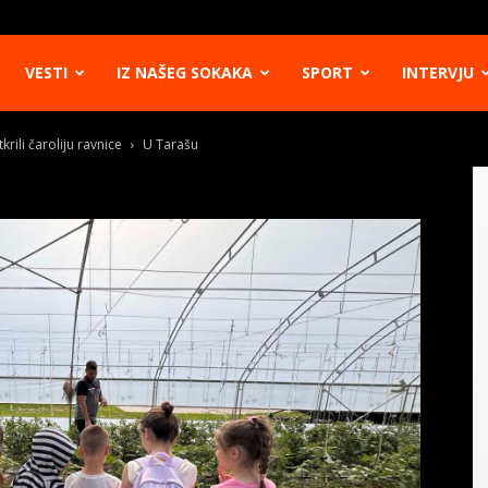
VESTI
IZ NAŠEG SOKAKA
SPORT
INTERVJU
rili čaroliju ravnice
U Tarašu