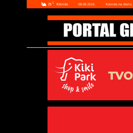
C
25
08.08.2026.
Kikinda na dlanu
Kikinda