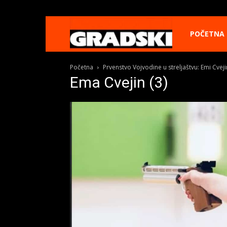
Gradski
POČETNA
Početna
Prvenstvo Vojvodine u streljaštvu: Emi Cveji
Online
Ema Cvejin (3)
Kikinda