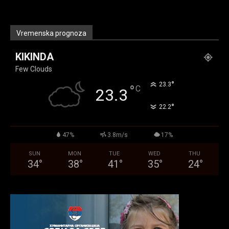
Vremenska prognoza
KIKINDA
Few Clouds
°
23.3
°
C
23.3
°
22.2
47%
3.8m/s
17%
SUN
MON
TUE
WED
THU
34
°
38
°
41
°
35
°
24
°