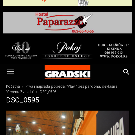
Gradski
Online
Početna
Prva i najslađa pobeda: “Plavi” bez pardona, deklasirali
“Crvenu Zvezdu”
DSC_0595
DSC_0595
Kikinda