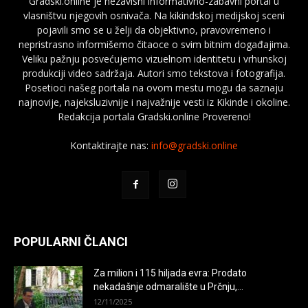
Gradski.online je nezavisni informativno-zabavni portal u
vlasništvu njegovih osnivača. Na kikindskoj medijskoj sceni
pojavili smo se u želji da objektivno, pravovremeno i
nepristrasno informišemo čitaoce o svim bitnim događajima.
Veliku pažnju posvećujemo vizuelnom identitetu i vrhunskoj
produkciji video sadržaja. Autori smo tekstova i fotografija.
Posetioci našeg portala na ovom mestu mogu da saznaju
najnovije, najeksluzivnije i najvažnije vesti iz Kikinde i okoline.
Redakcija portala Gradski.online Provereno!
Kontaktirajte nas:
info@gradski.online
POPULARNI ČLANCI
Za milion i 115 hiljada evra: Prodato
nekadašnje odmaralište u Prčnju,...
12/11/2025