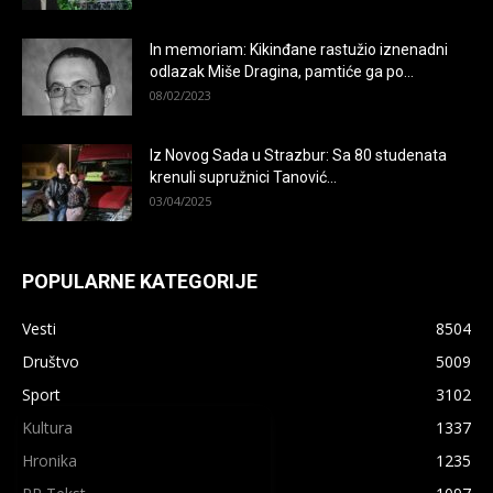
In memoriam: Kikinđane rastužio iznenadni
odlazak Miše Dragina, pamtiće ga po...
08/02/2023
Iz Novog Sada u Strazbur: Sa 80 studenata
krenuli supružnici Tanović...
03/04/2025
POPULARNE KATEGORIJE
Vesti
8504
Društvo
5009
Sport
3102
×
Kultura
1337
Hronika
1235