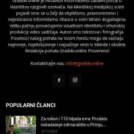
Gradski.online je nezavisni informativno-zabavni portal u
vlasništvu njegovih osnivača. Na kikindskoj medijskoj sceni
pojavili smo se u želji da objektivno, pravovremeno i
nepristrasno informišemo čitaoce o svim bitnim događajima.
Veliku pažnju posvećujemo vizuelnom identitetu i vrhunskoj
produkciji video sadržaja. Autori smo tekstova i fotografija.
Posetioci našeg portala na ovom mestu mogu da saznaju
najnovije, najeksluzivnije i najvažnije vesti iz Kikinde i okoline.
Redakcija portala Gradski.online Provereno!
Kontaktirajte nas:
info@gradski.online
POPULARNI ČLANCI
Za milion i 115 hiljada evra: Prodato
nekadašnje odmaralište u Prčnju,...
12/11/2025