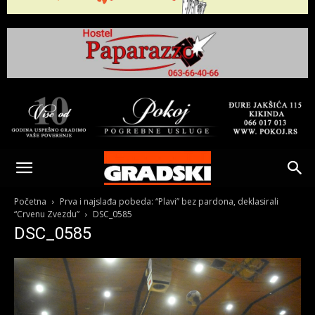
Gradski
Online
Početna
Prva i najslađa pobeda: “Plavi” bez pardona, deklasirali
“Crvenu Zvezdu”
DSC_0585
DSC_0585
Kikinda