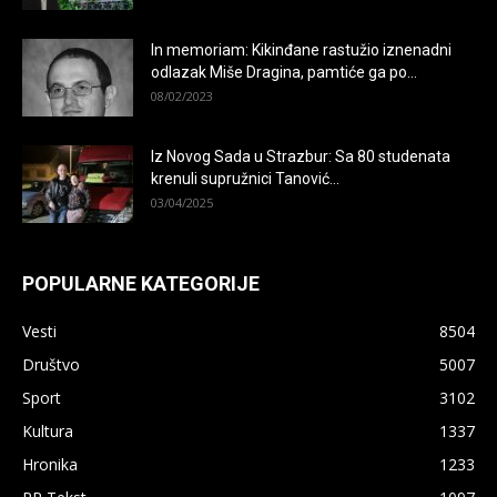
In memoriam: Kikinđane rastužio iznenadni
odlazak Miše Dragina, pamtiće ga po...
08/02/2023
Iz Novog Sada u Strazbur: Sa 80 studenata
krenuli supružnici Tanović...
03/04/2025
POPULARNE KATEGORIJE
Vesti
8504
Društvo
5007
Sport
3102
Kultura
1337
Hronika
1233