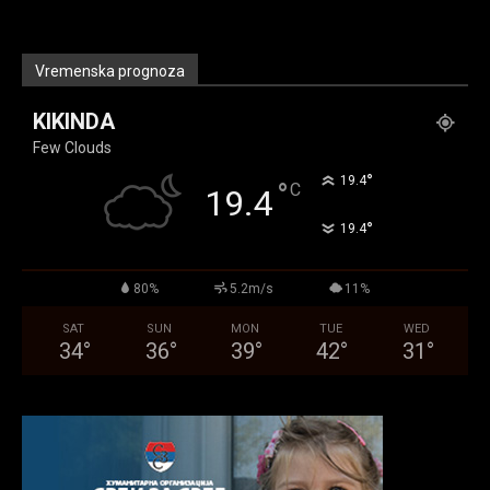
Vremenska prognoza
KIKINDA
Few Clouds
°
19.4
°
C
19.4
°
19.4
80%
5.2m/s
11%
SAT
SUN
MON
TUE
WED
34
°
36
°
39
°
42
°
31
°