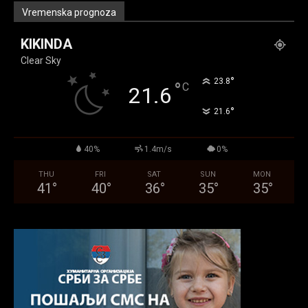
Vremenska prognoza
KIKINDA
Clear Sky
°
23.8
°
C
21.6
°
21.6
40%
1.4m/s
0%
THU
FRI
SAT
SUN
MON
41
°
40
°
36
°
35
°
35
°