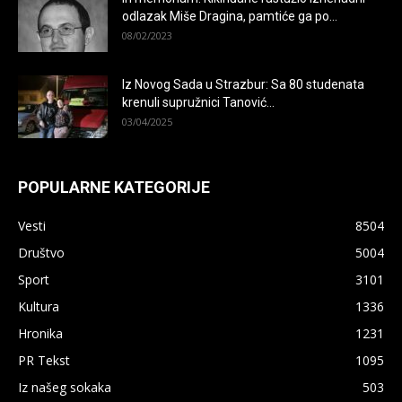
odlazak Miše Dragina, pamtiće ga po...
08/02/2023
Iz Novog Sada u Strazbur: Sa 80 studenata
krenuli supružnici Tanović...
03/04/2025
POPULARNE KATEGORIJE
Vesti
8504
Društvo
5004
Sport
3101
Kultura
1336
Hronika
1231
PR Tekst
1095
Iz našeg sokaka
503