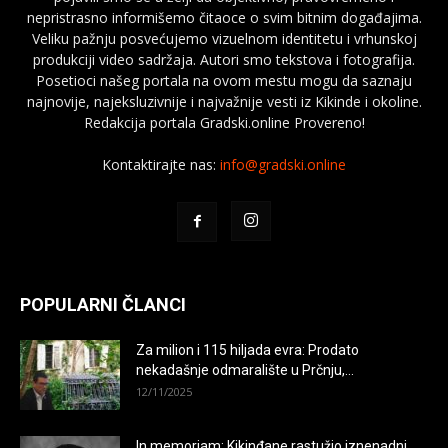
nepristrasno informišemo čitaoce o svim bitnim događajima.
Veliku pažnju posvećujemo vizuelnom identitetu i vrhunskoj
produkciji video sadržaja. Autori smo tekstova i fotografija.
Posetioci našeg portala na ovom mestu mogu da saznaju
najnovije, najeksluzivnije i najvažnije vesti iz Kikinde i okoline.
Redakcija portala Gradski.online Provereno!
Kontaktirajte nas:
info@gradski.online
POPULARNI ČLANCI
Za milion i 115 hiljada evra: Prodato
nekadašnje odmaralište u Prčnju,...
12/11/2025
In memoriam: Kikinđane rastužio iznenadni