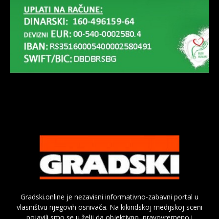
Gradski.online je nezavisni informativno-zabavni portal u
vlasništvu njegovih osnivača. Na kikindskoj medijskoj sceni
pojavili smo se u želji da objektivno, pravovremeno i