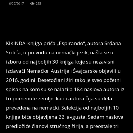
16/07/2017
253
KIKINDA-Knjiga priča „Espirando“, autora Srđana
Srdića, u prevodu na nemački jezik, našla se u
izboru od najboljih 30 knjiga koje su nezavisni
izdavači Nemačke, Austrije i Švajcarske objavili u
2016. godini. Desetočlani žiri tako je sveo početni
spisak na kom su se nalazila 184 naslova autora iz
tri pomenute zemlje, kao i autora čija su dela
prevedena na nemački. Selekcija od najboljih 10
knjiga biće objavljena 22. avgusta. Sedam naslova
predložiće članovi stručnog žirija, a preostale tri