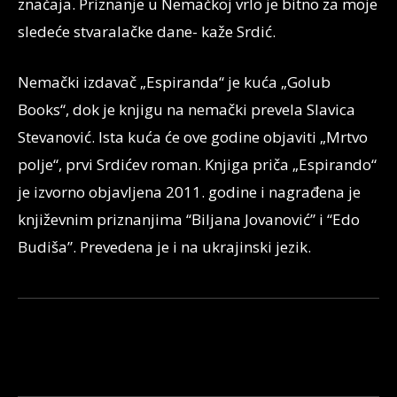
značaja. Priznanje u Nemačkoj vrlo je bitno za moje
sledeće stvaralačke dane- kaže Srdić.
Nemački izdavač „Espiranda“ je kuća „Golub
Books“, dok je knjigu na nemački prevela Slavica
Stevanović. Ista kuća će ove godine objaviti „Mrtvo
polje“, prvi Srdićev roman. Knjiga priča „Espirando“
je izvorno objavljena 2011. godine i nagrađena je
književnim priznanjima “Biljana Jovanović” i “Edo
Budiša”. Prevedena je i na ukrajinski jezik.