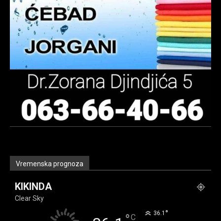
Vremenska prognoza
KIKINDA
Clear Sky
°
36.1
°
C