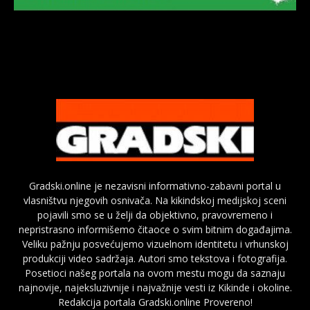
Gradski.online je nezavisni informativno-zabavni portal u
vlasništvu njegovih osnivača. Na kikindskoj medijskoj sceni
pojavili smo se u želji da objektivno, pravovremeno i
nepristrasno informišemo čitaoce o svim bitnim događajima.
Veliku pažnju posvećujemo vizuelnom identitetu i vrhunskoj
produkciji video sadržaja. Autori smo tekstova i fotografija.
Posetioci našeg portala na ovom mestu mogu da saznaju
najnovije, najeksluzivnije i najvažnije vesti iz Kikinde i okoline.
Redakcija portala Gradski.online Provereno!