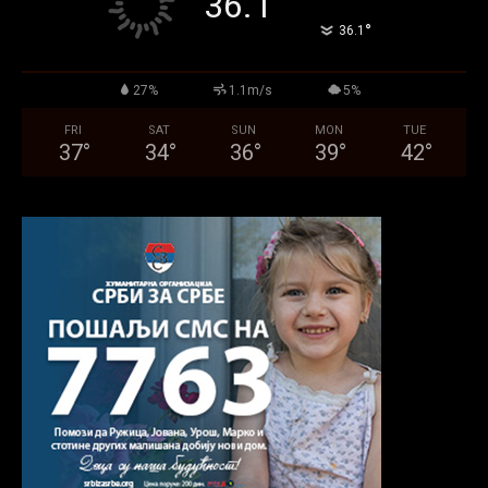
36.1
°
36.1
27%
1.1m/s
5%
FRI
SAT
SUN
MON
TUE
37
°
34
°
36
°
39
°
42
°