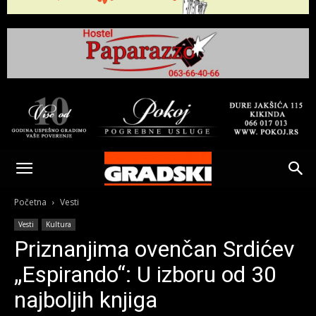
Gradski
Online
Početna
Vesti
Vesti
Kultura
Kikinda
Priznanjima ovenčan Srdićev
„Espirando“: U izboru od 30
najboljih knjiga