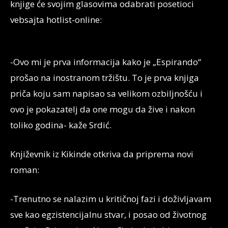
knjige će svojim glasovima odabrati posetioci
vebsajta hotlist-online:
-Ovo mi je prva informacija kako je „Espirando“
prošao na inostranom tržištu. To je prva knjiga
priča koju sam napisao sa velikom ozbiljnošću i
ovo je pokazatelj da one mogu da žive i nakon
toliko godina- kaže Srdić.
Književnik iz Kikinde otkriva da priprema novi
roman:
-Trenutno se nalazim u kritičnoj fazi i doživljavam
sve kao egzistencijalnu stvar, i posao od životnog