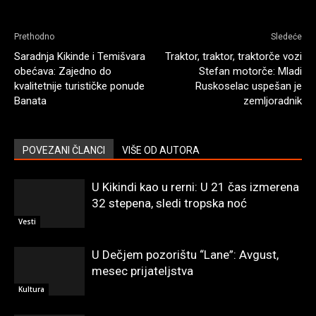
Prethodno
Sledeće
Saradnja Kikinde i Temišvara
Traktor, traktor, traktorče vozi
obećava: Zajedno do
Stefan motorče: Mladi
kvalitetnije turističke ponude
Ruskoselac uspešan je
Banata
zemljoradnik
POVEZANI ČLANCI
VIŠE OD AUTORA
U Kikindi kao u rerni: U 21 čas izmerena
32 stepena, sledi tropska noć
Vesti
U Dečjem pozorištu “Lane”: Avgust,
mesec prijateljstva
Kultura