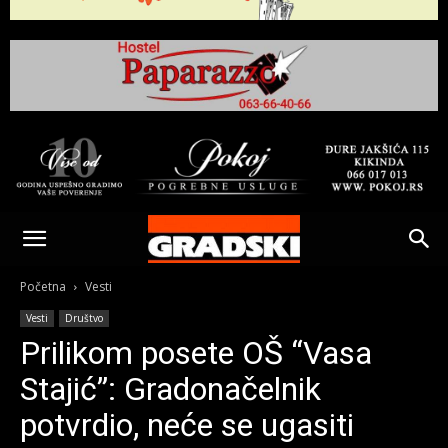
Gradski
Online
Početna
Vesti
Vesti
Društvo
Kikinda
Prilikom posete OŠ “Vasa
Stajić”: Gradonačelnik
potvrdio, neće se ugasiti