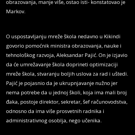
obrazovanja, manje više, ostao isti- konstatovao je
Markov.
O uspostavljanju mreže škola nedavno u Kikindi
govorio pomoćnik ministra obrazovanja, nauke i
tehnološkog razvoja, Aleksandar Pajić. On je izjavio
da će umrežavanje škola doprineti optimizaciji
mreže škola, stvaranju boljih uslova za rad i uštedi.
Pajić je pojasnio da je ukrupnjavanje nužno jer
nema potrebe da u jednoj školi, koja ima mali broj
đaka, postoje direktor, sekretar, šef računovodstva,
odnosno da ima više prosvetnih radnika i
administrativnog osoblja, nego učenika.