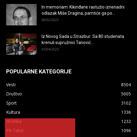
In memoriam: Kikinđane rastužio iznenadni
odlazak Miše Dragina, pamtiće ga po...
08/02/2023
Iz Novog Sada u Strazbur: Sa 80 studenata
krenuli supružnici Tanović...
03/04/2025
POPULARNE KATEGORIJE
Vesti
8504
Društvo
5005
Sport
3102
Kultura
1336
×
Hronika
1232
PR Tekst
1096