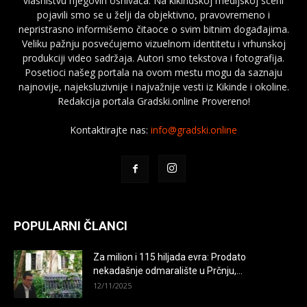
vlasništvu njegovih osnivača. Na kikindskoj medijskoj sceni
pojavili smo se u želji da objektivno, pravovremeno i
nepristrasno informišemo čitaoce o svim bitnim događajima.
Veliku pažnju posvećujemo vizuelnom identitetu i vrhunskoj
produkciji video sadržaja. Autori smo tekstova i fotografija.
Posetioci našeg portala na ovom mestu mogu da saznaju
najnovije, najeksluzivnije i najvažnije vesti iz Kikinde i okoline.
Redakcija portala Gradski.online Provereno!
Kontaktirajte nas:
info@gradski.online
POPULARNI ČLANCI
Za milion i 115 hiljada evra: Prodato
nekadašnje odmaralište u Prčnju,...
12/11/2025