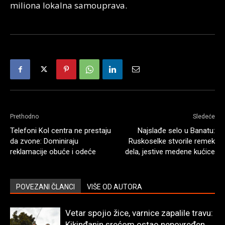
miliona lokalna samouprava.
Prethodno
Sledeće
Telefoni Kol centra ne prestaju
Najslađe selo u Banatu:
da zvone: Dominiraju
Ruskoselke stvorile remek
reklamacije obuće i odeće
dela, jestive medene kućice
POVEZANI ČLANCI
VIŠE OD AUTORA
Vetar spojio žice, varnice zapalile travu:
Kikinđanin srećom ostao nepovređen