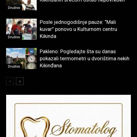
Društvo
Posle jednogodišnje pauze: “Mali
kuvar” ponovo u Kulturnom centru
Kikinda
Društvo
Pakleno: Pogledajte šta su danas
pokazali termometri u dvorištima nekih
Kikinđana
Društvo