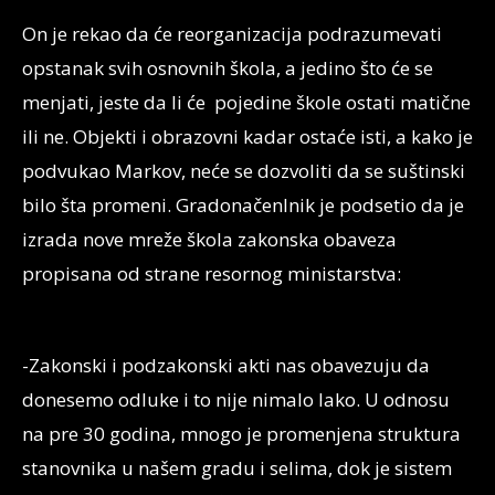
On je rekao da će reorganizacija podrazumevati
opstanak svih osnovnih škola, a jedino što će se
menjati, jeste da li će pojedine škole ostati matične
ili ne. Objekti i obrazovni kadar ostaće isti, a kako je
podvukao Markov, neće se dozvoliti da se suštinski
bilo šta promeni. Gradonačenlnik je podsetio da je
izrada nove mreže škola zakonska obaveza
propisana od strane resornog ministarstva:
-Zakonski i podzakonski akti nas obavezuju da
donesemo odluke i to nije nimalo lako. U odnosu
na pre 30 godina, mnogo je promenjena struktura
stanovnika u našem gradu i selima, dok je sistem