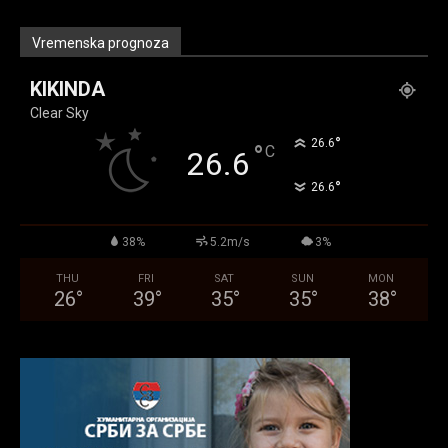
Vremenska prognoza
KIKINDA
Clear Sky
°
26.6
°
C
26.6
°
26.6
38%
5.2m/s
3%
THU
FRI
SAT
SUN
MON
26
°
39
°
35
°
35
°
38
°