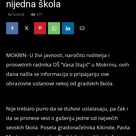
nijedna škola
18/12/2018
971
MOKRIN- U živi javnosti, naročito roditelja i
prosvetnih radnika OŠ “Vasa Stajić” u Mokrinu, ovih
dana našla se informacija o pripajanju ove
obrazovne ustanove nekoj od gradskih škola.
Nije trebalo puno da se duhovi ustalasaju, pa čak i
da se pronese vest o gašenju jedne od najvećih
seoskih škola. Poseta gradonačelnika Kikinde, Pavla