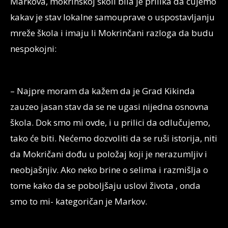
Markova, mokrinskoj školi bila je prilika da čujemo
kakav je stav lokalne samouprave o uspostavljanju
mreže škola i imaju li Mokrinčani razloga da budu
nespokojni:
– Najpre moram da kažem da je Grad Kikinda
zauzeo jasan stav da se ne ugasi nijedna osnovna
škola. Dok smo mi ovde, i u prilici da odlučujemo,
tako će biti. Nećemo dozvoliti da se ruši istorija, niti
da Mokričani dođu u položaj koji je nerazumljiv i
neobjašnjiv. Ako neko brine o selima i razmišlja o
tome kako da se poboljšaju uslovi života , onda
smo to mi- kategoričan je Markov.