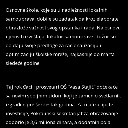
Osnovne škole, koje su u nadležnosti lokalnih
samouprava, dobile su zadatak da kroz elaborate
obrazlože važnost svog opstanka i rada. Na osnovu
njihovih izveštaja, lokalne samouprave dužne su
da daju svoje predloge za racionalizaciju i
optimizaciju školske mreže, najkasnije do marta
sledeće godine.
Taj rok đaci i prosvetari OŠ “Vasa Stajić” dočekaće
sa novim spoljnim zidom koji je zamenio svetlarnik
izgrađen pre šezdestak godina. Za realizaciju te
investicije, Pokrajinski sekretarijat za obrazovanje
odobrio je 3,6 miliona dinara, a dodatnih pola