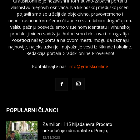
Gradski.online je nezavisni informativno-zabavni portal u
vlasništvu njegovih osnivača. Na kikindskoj medijskoj sceni
pojavili smo se u želji da objektivno, pravovremeno i
nepristrasno informišemo čitaoce o svim bitnim događajima.
Veliku pažnju posvećujemo vizuelnom identitetu i vrhunskoj
produkciji video sadržaja. Autori smo tekstova i fotografija.
Posetioci našeg portala na ovom mestu mogu da saznaju
najnovije, najeksluzivnije i najvažnije vesti iz Kikinde i okoline.
Redakcija portala Gradski.online Provereno!
Kontaktirajte nas:
info@gradski.online
POPULARNI ČLANCI
Za milion i 115 hiljada evra: Prodato
nekadašnje odmaralište u Prčnju,...
12/11/2025