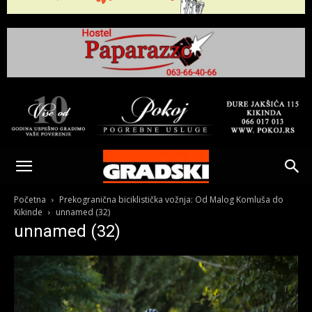
Gradski
Online
Početna
Prekogranična biciklistička vožnja: Od Malog Komluša do
Kikinde
unnamed (32)
unnamed (32)
Kikinda