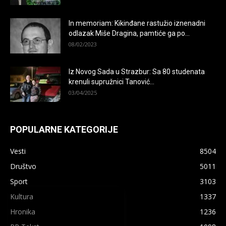
In memoriam: Kikinđane rastužio iznenadni
odlazak Miše Dragina, pamtiće ga po...
08/02/2023
Iz Novog Sada u Strazbur: Sa 80 studenata
krenuli supružnici Tanović...
03/04/2025
POPULARNE KATEGORIJE
Vesti
8504
Društvo
5011
Sport
3103
×
Kultura
1337
Hronika
1236