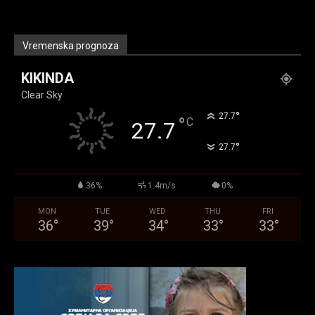
Vremenska prognoza
KIKINDA
Clear Sky
°
27.7
°
C
27.7
°
27.7
36%
1.4m/s
0%
MON
TUE
WED
THU
FRI
36
°
39
°
34
°
33
°
33
°