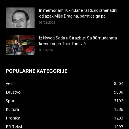
In memoriam: Kikinđane rastužio iznenadni
odlazak Miše Dragina, pamtiće ga po...
08/02/2023
Iz Novog Sada u Strazbur: Sa 80 studenata
krenuli supružnici Tanović...
03/04/2025
POPULARNE KATEGORIJE
Vesti
8504
Društvo
5006
Sport
3102
Kultura
1336
Hronika
1233
PR Tekst
1097