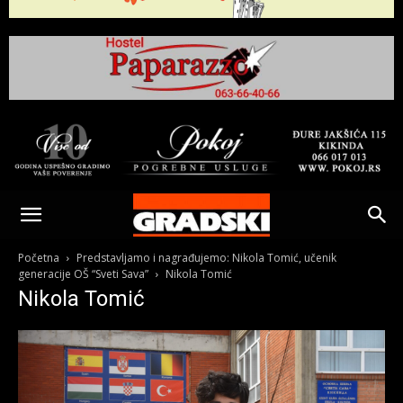
Gradski
Online
Početna
Predstavljamo i nagrađujemo: Nikola Tomić, učenik
generacije OŠ “Sveti Sava”
Nikola Tomić
Nikola Tomić
Kikinda