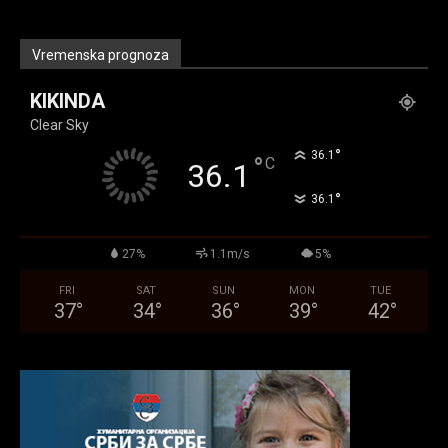
Vremenska prognoza
KIKINDA
Clear Sky
°
36.1
°
C
36.1
°
36.1
27%
1.1m/s
5%
FRI
SAT
SUN
MON
TUE
37
°
34
°
36
°
39
°
42
°