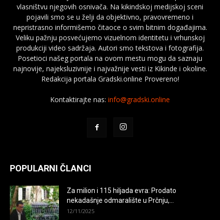
vlasništvu njegovih osnivača. Na kikindskoj medijskoj sceni
pojavili smo se u želji da objektivno, pravovremeno i
nepristrasno informišemo čitaoce o svim bitnim događajima.
Veliku pažnju posvećujemo vizuelnom identitetu i vrhunskoj
produkciji video sadržaja. Autori smo tekstova i fotografija.
Posetioci našeg portala na ovom mestu mogu da saznaju
najnovije, najeksluzivnije i najvažnije vesti iz Kikinde i okoline.
Redakcija portala Gradski.online Provereno!
Kontaktirajte nas:
info@gradski.online
POPULARNI ČLANCI
Za milion i 115 hiljada evra: Prodato
nekadašnje odmaralište u Prčnju,...
12/11/2025