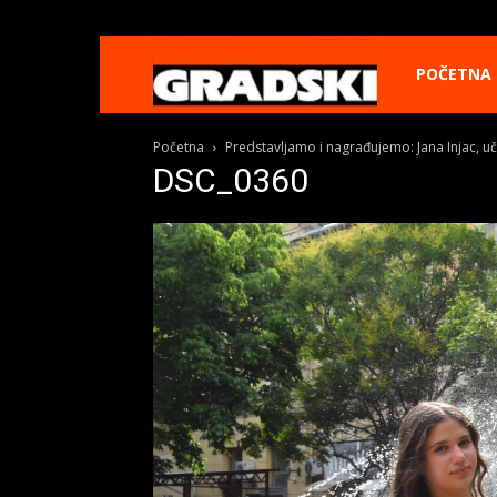
Gradski
POČETNA
Početna
Predstavljamo i nagrađujemo: Jana Injac, u
Online
DSC_0360
Kikinda