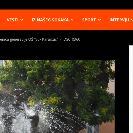
VESTI
IZ NAŠEG SOKAKA
SPORT
INTERVJU
čenica generacije OŠ “Vuk Karadžić”
DSC_0360