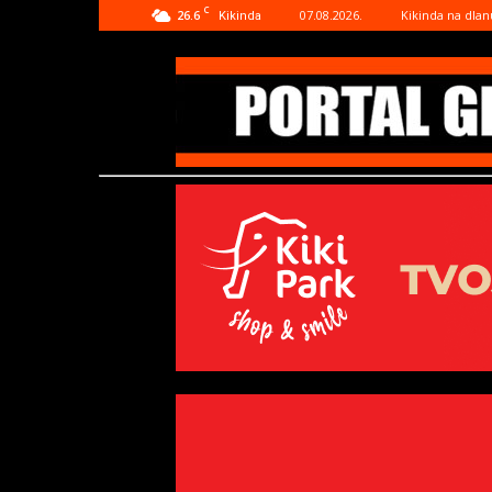
C
26.6
07.08.2026.
Kikinda na dlan
Kikinda