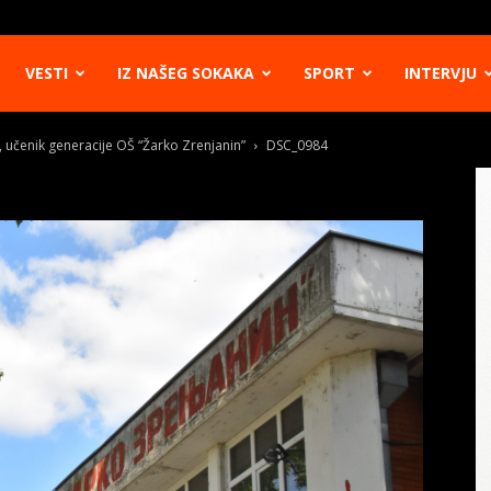
VESTI
IZ NAŠEG SOKAKA
SPORT
INTERVJU
 učenik generacije OŠ “Žarko Zrenjanin”
DSC_0984