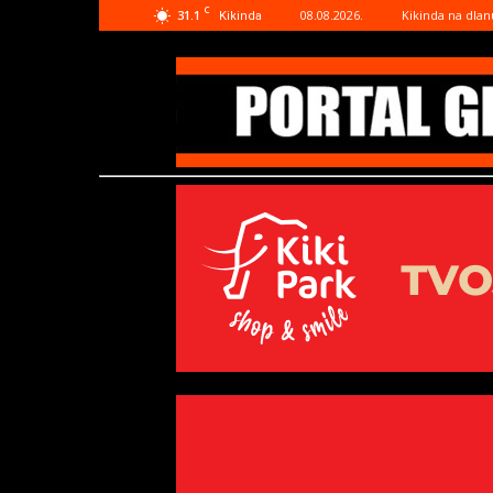
C
31.1
08.08.2026.
Kikinda na dlan
Kikinda