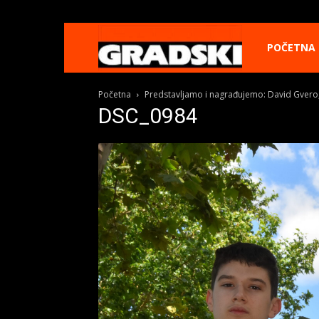
Gradski
POČETNA
Početna
Predstavljamo i nagrađujemo: David Gvero,
Online
DSC_0984
Kikinda