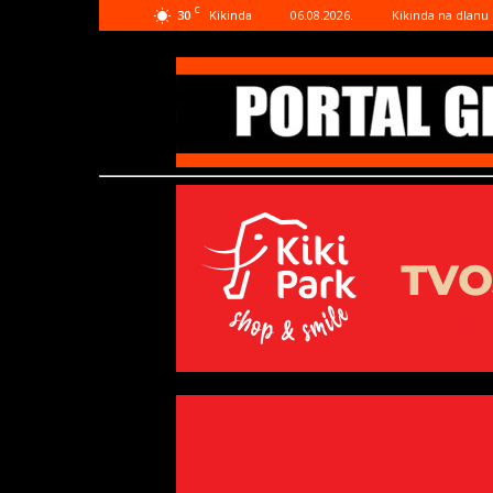
C
30
06.08.2026.
Kikinda na dlanu
Kikinda