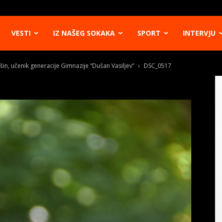
VESTI
IZ NAŠEG SOKAKA
SPORT
INTERVJU
n, učenik generacije Gimnazije “Dušan Vasiljev”
DSC_0517