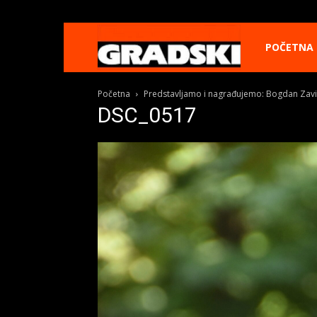
Gradski
POČETNA
Početna
Predstavljamo i nagrađujemo: Bogdan Zaviši
Online
DSC_0517
Kikinda