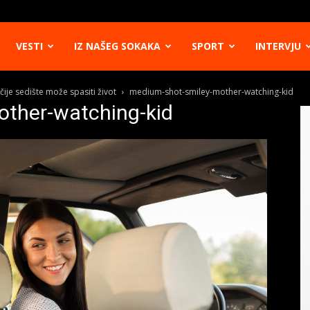
VESTI
IZ NAŠEG SOKAKA
SPORT
INTERVJU
čije sedište može spasiti život
medium-shot-smiley-mother-watching-kid
ther-watching-kid