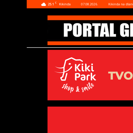
C
25.1
07.08.2026.
Kikinda na dlan
Kikinda