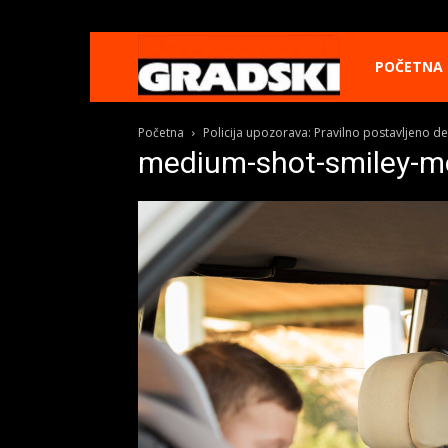
Gradski
POČETNA
Početna
Policija upozorava: Pravilno postavljeno de
Online
medium-shot-smiley-mo
Kikinda