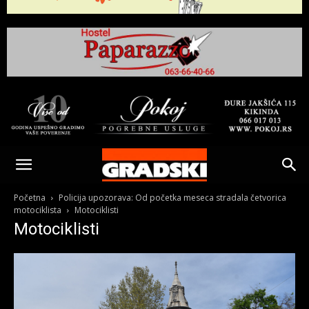
Gradski
Online
Početna
Policija upozorava: Od početka meseca stradala četvorica
motociklista
Motociklisti
Motociklisti
Kikinda