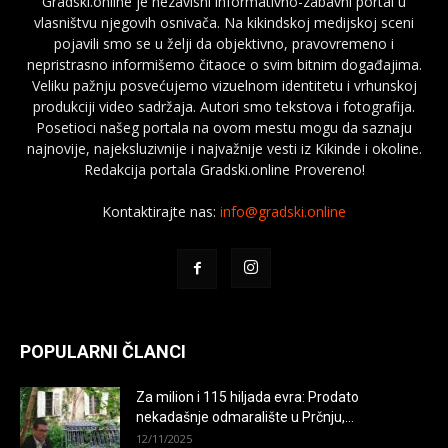
Gradski.online je nezavisni informativno-zabavni portal u
vlasništvu njegovih osnivača. Na kikindskoj medijskoj sceni
pojavili smo se u želji da objektivno, pravovremeno i
nepristrasno informišemo čitaoce o svim bitnim događajima.
Veliku pažnju posvećujemo vizuelnom identitetu i vrhunskoj
produkciji video sadržaja. Autori smo tekstova i fotografija.
Posetioci našeg portala na ovom mestu mogu da saznaju
najnovije, najeksluzivnije i najvažnije vesti iz Kikinde i okoline.
Redakcija portala Gradski.online Provereno!
Kontaktirajte nas:
info@gradski.online
POPULARNI ČLANCI
Za milion i 115 hiljada evra: Prodato
nekadašnje odmaralište u Prčnju,...
12/11/2025