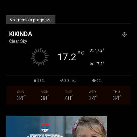
Vremenska prognoza
KIKINDA
Clear Sky
°
17.2
°
C
17.2
°
17.2
68%
3.3m/s
0%
SUN
MON
TUE
WED
THU
34
°
38
°
40
°
34
°
34
°