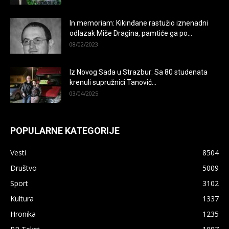
In memoriam: Kikinđane rastužio iznenadni
odlazak Miše Dragina, pamtiće ga po...
08/02/2023
Iz Novog Sada u Strazbur: Sa 80 studenata
krenuli supružnici Tanović...
03/04/2025
POPULARNE KATEGORIJE
Vesti
8504
Društvo
5009
Sport
3102
Kultura
1337
Hronika
1235