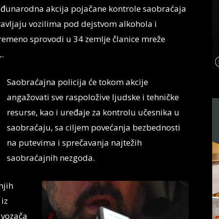
unarodna akcija pojačane kontrole saobraćaja
avljaju vozilima pod dejstvom alkohola i
ovremeno sprovodi u 34 zemlje članice mreže
L
.
Saobraćajna policija će tokom akcije
angažovati sve raspoložive ljudske i tehničke
resurse, kao i uređaje za kontrolu učesnika u
saobraćaju, sa ciljem povećanja bezbednosti
na putevima i sprečavanja najtežih
saobraćajnih nezgoda.
njih
 iz
0 vozača