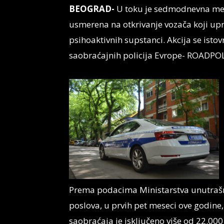
BEOGRAD-
U toku je sedmodnevna međ
usmerena na otkrivanje vozača koji upr
psihoaktivnih supstanci. Akcija se ist
saobraćajnih policija Evrope-
ROADPO
Prema podacima Ministarstva unutraš
poslova, u prvih pet meseci ove godine,
saobraćaja je isključeno više od 22.00