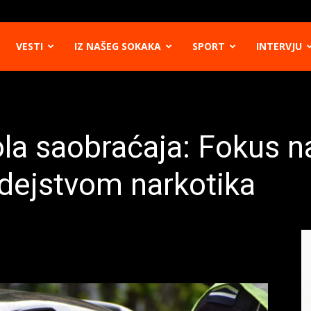
VESTI
IZ NAŠEG SOKAKA
SPORT
INTERVJU
la saobraćaja: Fokus n
dejstvom narkotika