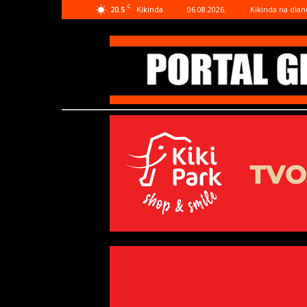
C
20.5
06.08.2026.
Kikinda na dlan
Kikinda