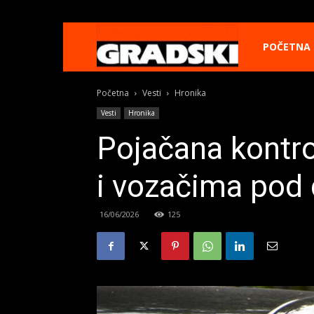
Gradski
POČETNA
Početna
Vesti
Hronika
Online
Vesti
Hronika
Pojačana kontro
Kikinda
i vozačima pod 
16/06/2026
125