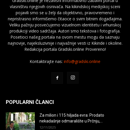
Gradski.online je nezavisni informativno-zabavni portal u
vlasništvu njegovih osnivača. Na kikindskoj medijskoj sceni
pojavili smo se u želji da objektivno, pravovremeno i
nepristrasno informišemo čitaoce o svim bitnim događajima.
Veliku pažnju posvećujemo vizuelnom identitetu i vrhunskoj
produkciji video sadržaja. Autori smo tekstova i fotografija.
Posetioci našeg portala na ovom mestu mogu da saznaju
najnovije, najeksluzivnije i najvažnije vesti iz Kikinde i okoline.
Redakcija portala Gradski.online Provereno!
Kontaktirajte nas:
info@gradski.online
POPULARNI ČLANCI
Za milion i 115 hiljada evra: Prodato
nekadašnje odmaralište u Prčnju,...
12/11/2025