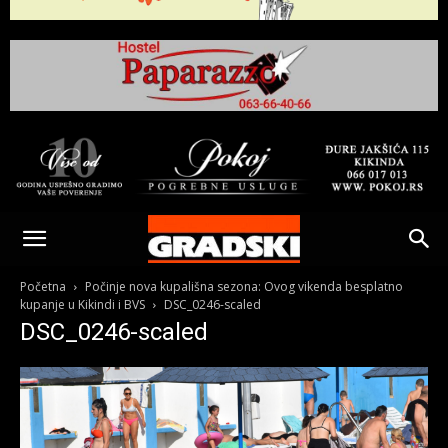
Gradski
Online
Početna
Počinje nova kupališna sezona: Ovog vikenda besplatno
kupanje u Kikindi i BVS
DSC_0246-scaled
DSC_0246-scaled
Kikinda