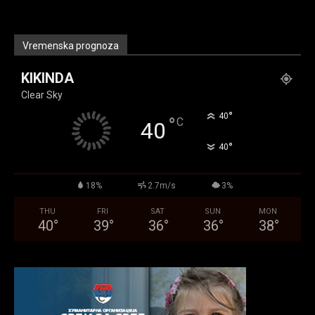
Vremenska prognoza
KIKINDA
Clear Sky
°
40
°
C
40
°
40
18%
2.7m/s
3%
THU
FRI
SAT
SUN
MON
40
°
39
°
36
°
36
°
38
°