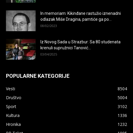
In memoriam: Kikinđane rastužio iznenadni
odlazak Miše Dragina, pamtiće ga po...
08/02/2023
Iz Novog Sada u Strazbur: Sa 80 studenata
krenuli supružnici Tanović...
03/04/2025
POPULARNE KATEGORIJE
Vesti
8504
Društvo
5004
Sport
3102
Kultura
1336
Hronika
1232