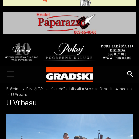
Gradski
Online
Početna
Plivači “Velike Kikinde” zablistali u Vrbasu: Osvojili 14 medalja
U Vrbasu
U Vrbasu
Kikinda