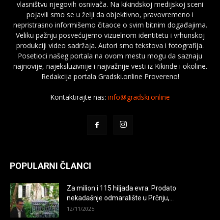
vlasništvu njegovih osnivača. Na kikindskoj medijskoj sceni
pojavili smo se u želji da objektivno, pravovremeno i
nepristrasno informišemo čitaoce o svim bitnim događajima.
Veliku pažnju posvećujemo vizuelnom identitetu i vrhunskoj
produkciji video sadržaja. Autori smo tekstova i fotografija.
Posetioci našeg portala na ovom mestu mogu da saznaju
najnovije, najeksluzivnije i najvažnije vesti iz Kikinde i okoline.
Redakcija portala Gradski.online Provereno!
Kontaktirajte nas:
info@gradski.online
POPULARNI ČLANCI
Za milion i 115 hiljada evra: Prodato
nekadašnje odmaralište u Prčnju,...
12/11/2025