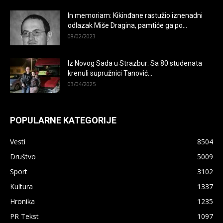
In memoriam: Kikinđane rastužio iznenadni
odlazak Miše Dragina, pamtiće ga po...
08/02/2023
Iz Novog Sada u Strazbur: Sa 80 studenata
krenuli supružnici Tanović...
03/04/2025
POPULARNE KATEGORIJE
Vesti
8504
Društvo
5009
Sport
3102
Kultura
1337
Hronika
1235
PR Tekst
1097