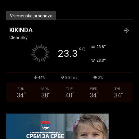
Vremenska prognoza
KIKINDA
Clear Sky
°
23.8
°
C
23.3
°
23.3
44%
3.8m/s
0%
SUN
MON
TUE
WED
THU
34
°
38
°
40
°
34
°
34
°