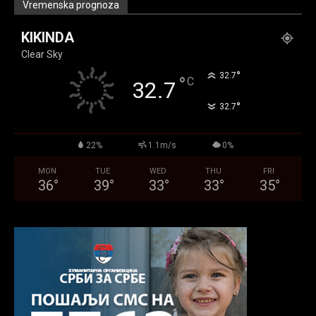
Vremenska prognoza
KIKINDA
Clear Sky
°
32.7
°
C
32.7
°
32.7
22%
1.1m/s
0%
MON
TUE
WED
THU
FRI
36
°
39
°
33
°
33
°
35
°