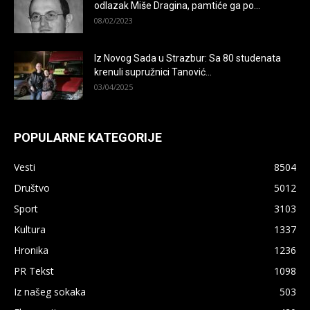
odlazak Miše Dragina, pamtiće ga po...
08/02/2023
Iz Novog Sada u Strazbur: Sa 80 studenata
krenuli supružnici Tanović...
03/04/2025
POPULARNE KATEGORIJE
Vesti
8504
Društvo
5012
Sport
3103
Kultura
1337
Hronika
1236
PR Tekst
1098
Iz našeg sokaka
503