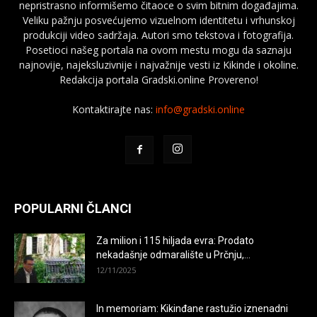
nepristrasno informišemo čitaoce o svim bitnim događajima.
Veliku pažnju posvećujemo vizuelnom identitetu i vrhunskoj
produkciji video sadržaja. Autori smo tekstova i fotografija.
Posetioci našeg portala na ovom mestu mogu da saznaju
najnovije, najeksluzivnije i najvažnije vesti iz Kikinde i okoline.
Redakcija portala Gradski.online Provereno!
Kontaktirajte nas:
info@gradski.online
POPULARNI ČLANCI
Za milion i 115 hiljada evra: Prodato
nekadašnje odmaralište u Prčnju,...
12/11/2025
In memoriam: Kikinđane rastužio iznenadni