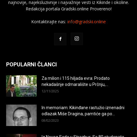
najnovije, najeksluzivnije i najvažnije vesti iz Kikinde i okoline.
Redakcija portala Gradski.online Provereno!
Kontaktirajte nas:
info@gradski.online
POPULARNI ČLANCI
Za milion i 115 hiljada evra: Prodato
nekadašnje odmaralište u Prčnju,...
12/11/2025
In memoriam: Kikinđane rastužio iznenadni
odlazak Miše Dragina, pamtiće ga po...
08/02/2023