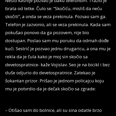
Nešto kasnije pozvao je baku telefonom. Tražio je
brata od tetke. Čulo se: “Skočiću, misliš da neću
skočiti”, a onda se veza prekinula. Pozvao sam ga.
Telefon je zazvonio, ali se veza prekinula. Kada sam
pokušao ponovo da ga pozovem, nije bio
dostupan. Poslao sam mu poruku da odmah dođe
kući. Sestrić je pozvao jednu drugaricu, a ona mu je
rekla da je čula kako je moj sin skočio sa
devetospratnice- kaže Vojislav. Seo je na bicikl i bez
duše odjurio do devetospratnice. Zatekao je
šokantan prizor. Prišao je jednom policajcu koju
mu je potvrdio da je dečak skočio sa zgrade:
– Otišao sam do bolnice, ali su sina odatle brzo