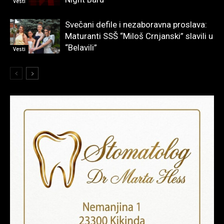
Vesti
Svečani defile i nezaboravna proslava:
Maturanti SSŠ “Miloš Crnjanski” slavili u
“Belavili”
Vesti