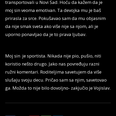
transportovali u Novi Sad. Hoću da kažem da je
moj sin veoma emotivan. Ta devojka mu je baš
prirasla za srce. Pokušavao sam da mu objasnim
da nije smak sveta ako više nije sa njom, ali je
uporno ponavljao da je to prava ljubav.
Moj sin je sportista. Nikada nije pio, pušio, niti
koristio nešto drugo. Jako nas povređuju razni
ružni komentari. Roditeljima savetujem da više
slušaju svoju decu. Pričao sam sa njim, savetovao
ga. Možda to nije bilo dovoljno- zakjučio je Vojislav.