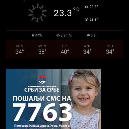
°
23.8
°
C
23.3
°
23.3
44%
3.8m/s
0%
SUN
MON
TUE
WED
THU
34
°
38
°
40
°
34
°
34
°