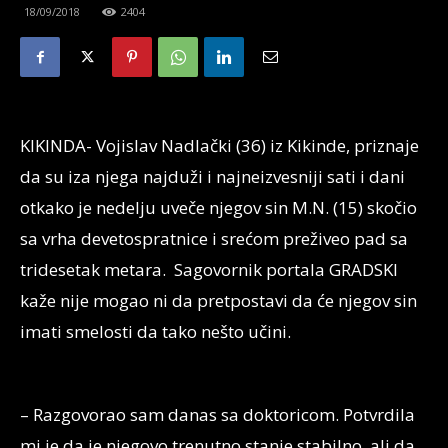
18/09/2018
2404
KIKINDA- Vojislav Nadlački (36) iz Kikinde, priznaje
da su iza njega najduži i najneizvesniji sati i dani
otkako je nedelju uveče njegov sin M.N. (15) skočio
sa vrha devetospratnice i srećom preživeo pad sa
tridesetak metara. Sagovornik portala GRADSKI
kaže nije mogao ni da pretpostavi da će njegov sin
imati smelosti da tako nešto učini.
– Razgovorao sam danas sa doktoricom. Potvrdila
mi je da je njegovo trenutno stanje stabilno, ali da