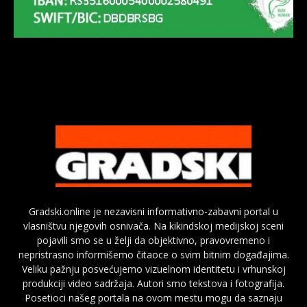
Gradski.online je nezavisni informativno-zabavni portal u
vlasništvu njegovih osnivača. Na kikindskoj medijskoj sceni
pojavili smo se u želji da objektivno, pravovremeno i
nepristrasno informišemo čitaoce o svim bitnim događajima.
Veliku pažnju posvećujemo vizuelnom identitetu i vrhunskoj
produkciji video sadržaja. Autori smo tekstova i fotografija.
Posetioci našeg portala na ovom mestu mogu da saznaju