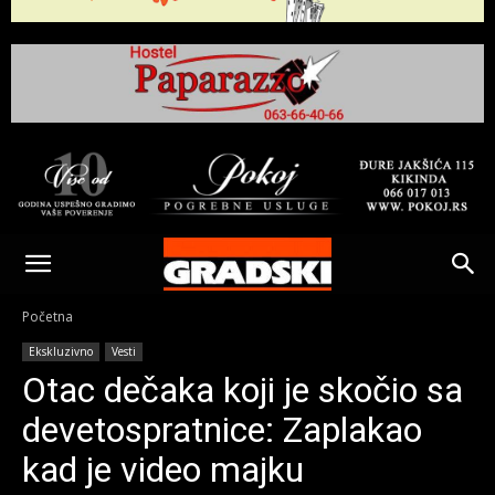
Gradski
Online
Početna
Ekskluzivno
Vesti
Kikinda
Otac dečaka koji je skočio sa
devetospratnice: Zaplakao
kad je video majku