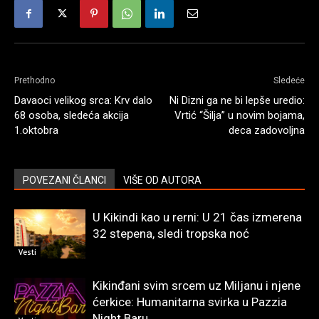
Prethodno
Sledeće
Davaoci velikog srca: Krv dalo
Ni Dizni ga ne bi lepše uredio:
68 osoba, sledeća akcija
Vrtić “Šilja” u novim bojama,
1.oktobra
deca zadovoljna
POVEZANI ČLANCI
VIŠE OD AUTORA
U Kikindi kao u rerni: U 21 čas izmerena
32 stepena, sledi tropska noć
Vesti
Kikinđani svim srcem uz Miljanu i njene
ćerkice: Humanitarna svirka u Pazzia
Night Baru