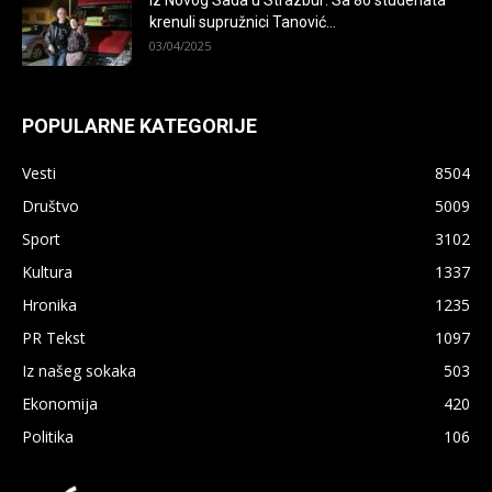
Iz Novog Sada u Strazbur: Sa 80 studenata
krenuli supružnici Tanović...
03/04/2025
POPULARNE KATEGORIJE
Vesti
8504
Društvo
5009
Sport
3102
Kultura
1337
×
Hronika
1235
PR Tekst
1097
Iz našeg sokaka
503
Ekonomija
420
Politika
106