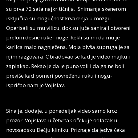
su prva 72 sata najkritičnija. Snimanja skenerom
isključila su mogućnost krvarenja u mozgu.
Operisali su mu vilicu, dok su juče sanirali otvoreni
prelom desne ruke i noge. Rekli su mi da mu je
karlica malo nagnječena. Moja bivša supruga je sa
njim razgovara. Obradovao se kad je video majku i
zaplakao. Rekao je da je puno voli i da ga ne boli
previše kad pomeri povređenu ruku i nogu-
ispričao nam je Vojislav.
Sina je, dodaje, u ponedeljak video samo kroz
prozor. Vojislava u četvrtak očekuje odlazak u
novosadsku Dečju kliniku. Priznaje da jedva čeka