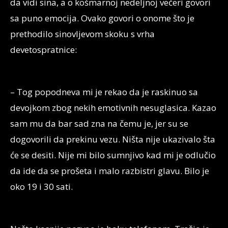
da vidi sina, a o košmarnoj nedeljnoj večeri govori
sa puno emocija. Ovako govori o onome što je
prethodilo sinovljevom skoku s vrha
devetospratnice:
– Tog popodneva mi je rekao da je raskinuo sa
devojkom zbog nekih emotivnih nesuglasica. Kazao
sam mu da bar sad zna na čemu je, jer su se
dogovorili da prekinu vezu. Ništa nije ukazivalo šta
će se desiti. Nije mi bilo sumnjivo kad mi je odlučio
da ide da se prošeta i malo razbistri glavu. Bilo je
oko 19 i 30 sati.